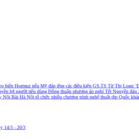
 eo biển Hormuz nếu Mỹ đáp ứng các điều kiện
GS.TS Từ Thị Loan: 'Đ
uyền lợi người tiêu dùng
Đồng thuận phương án nghỉ Tết Nguyên đán 
ay Nội Bài
Hà Nội tổ chức nhiều chương trình nghệ thuật dịp Quốc khá