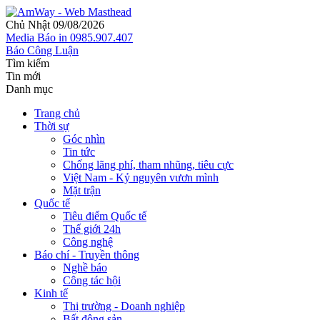
Chủ Nhật 09/08/2026
Media
Báo in
0985.907.407
Báo Công Luận
Tìm kiếm
Tin mới
Danh mục
Trang chủ
Thời sự
Góc nhìn
Tin tức
Chống lãng phí, tham nhũng, tiêu cực
Việt Nam - Kỷ nguyên vươn mình
Mặt trận
Quốc tế
Tiêu điểm Quốc tế
Thế giới 24h
Công nghệ
Báo chí - Truyền thông
Nghề báo
Công tác hội
Kinh tế
Thị trường - Doanh nghiệp
Bất động sản