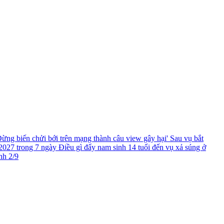
ừng biến chửi bới trên mạng thành câu view gây hại'
Sau vụ bắt
2027 trong 7 ngày
Điều gì đẩy nam sinh 14 tuổi đến vụ xả súng ở
nh 2/9