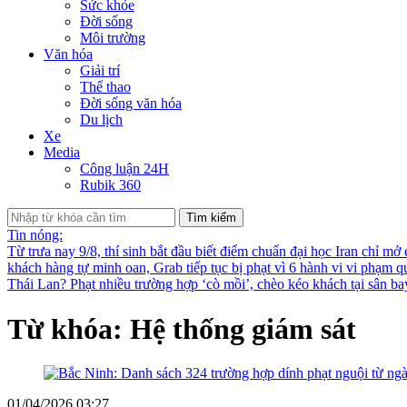
Sức khỏe
Đời sống
Môi trường
Văn hóa
Giải trí
Thể thao
Đời sống văn hóa
Du lịch
Xe
Media
Công luận 24H
Rubik 360
Tìm kiếm
Tin nóng:
Từ trưa nay 9/8, thí sinh bắt đầu biết điểm chuẩn đại học
Iran chỉ mở
khách hàng tự minh oan, Grab tiếp tục bị phạt vì 6 hành vi vi phạm q
Thái Lan?
Phạt nhiều trường hợp ‘cò mồi’, chèo kéo khách tại sân b
Từ khóa: Hệ thống giám sát
01/04/2026 03:27