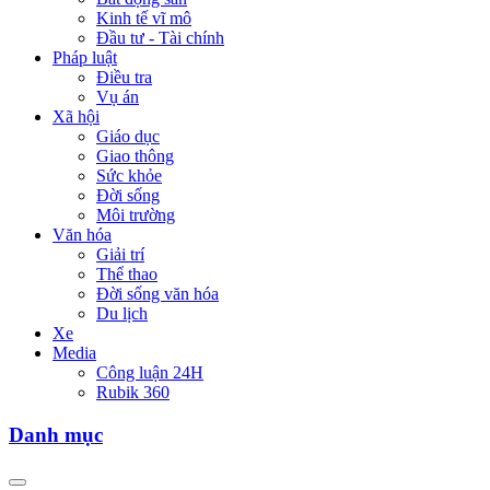
Kinh tế vĩ mô
Đầu tư - Tài chính
Pháp luật
Điều tra
Vụ án
Xã hội
Giáo dục
Giao thông
Sức khỏe
Đời sống
Môi trường
Văn hóa
Giải trí
Thể thao
Đời sống văn hóa
Du lịch
Xe
Media
Công luận 24H
Rubik 360
Danh mục