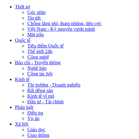
Thời sự
Góc nhìn
Tin tức
Chống lãng phí, tham nhũng, tiêu cực
Việt Nam - Kỷ nguyên vươn mình
Mặt trận
Quốc tế
Tiêu điểm Quốc tế
Thế giới 24h
Công nghệ
Báo chí - Truyền thông
Nghề báo
Công tác hội
Kinh tế
Thị trường - Doanh nghiệp
Bất động sản
Kinh tế vĩ mô
Đầu tư - Tài chính
Pháp luật
Điều tra
Vụ án
Xã hội
Giáo dục
Giao thông