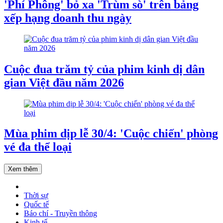
'Phí Phông' bỏ xa 'Trùm sò' trên bảng
xếp hạng doanh thu ngày
Cuộc đua trăm tỷ của phim kinh dị dân
gian Việt đầu năm 2026
Mùa phim dịp lễ 30/4: 'Cuộc chiến' phòng
vé đa thể loại
Xem thêm
Thời sự
Quốc tế
Báo chí - Truyền thông
Kinh tế