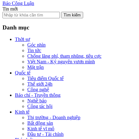
Báo Công Luận
Tin mới
Tìm kiếm
Danh mục
Thời sự
Góc nhìn
Tin tức
Chống lãng phí, tham nhũng, tiêu cực
Việt Nam - Kỷ nguyên vươn mình
Mặt trận
Quốc tế
Tiêu điểm Quốc tế
Thế giới 24h
Công nghệ
Báo chí - Truyền thông
Nghề báo
Công tác hội
Kinh tế
Thị trường - Doanh nghiệp
Bất động sản
Kinh tế vĩ mô
Đầu tư - Tài chính