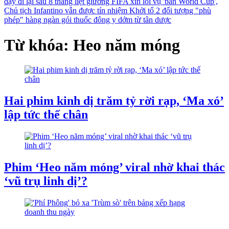
dậy đi lại sau 8 tháng liệt giường
FIFA xin lỗi vụ 'bán World Cup',
Chủ tịch Infantino vẫn được tín nhiệm
Khởi tố 2 đối tượng "phù
phép" hàng ngàn gói thuốc đông y dởm từ tân dược
Từ khóa: Heo năm móng
Hai phim kinh dị trăm tỷ rời rạp, ‘Ma xó’
lập tức thế chân
Phim ‘Heo năm móng’ viral nhờ khai thác
‘vũ trụ linh dị’?