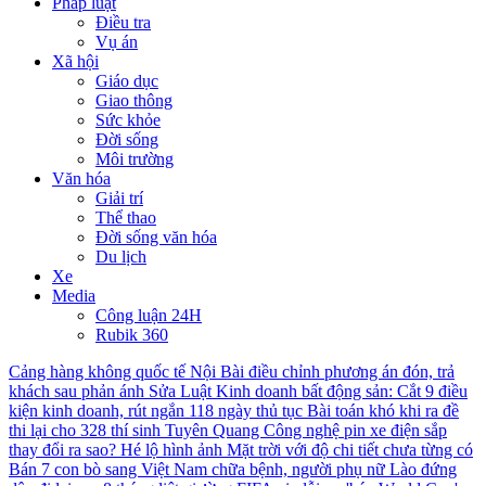
Pháp luật
Điều tra
Vụ án
Xã hội
Giáo dục
Giao thông
Sức khỏe
Đời sống
Môi trường
Văn hóa
Giải trí
Thể thao
Đời sống văn hóa
Du lịch
Xe
Media
Công luận 24H
Rubik 360
Cảng hàng không quốc tế Nội Bài điều chỉnh phương án đón, trả
khách sau phản ánh
Sửa Luật Kinh doanh bất động sản: Cắt 9 điều
kiện kinh doanh, rút ngắn 118 ngày thủ tục
Bài toán khó khi ra đề
thi lại cho 328 thí sinh Tuyên Quang
Công nghệ pin xe điện sắp
thay đổi ra sao?
Hé lộ hình ảnh Mặt trời với độ chi tiết chưa từng có
Bán 7 con bò sang Việt Nam chữa bệnh, người phụ nữ Lào đứng