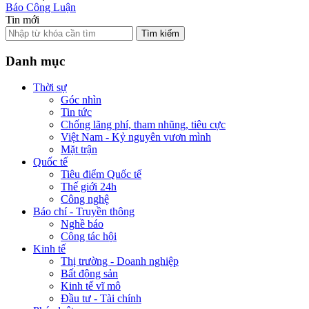
Báo Công Luận
Tin mới
Tìm kiếm
Danh mục
Thời sự
Góc nhìn
Tin tức
Chống lãng phí, tham nhũng, tiêu cực
Việt Nam - Kỷ nguyên vươn mình
Mặt trận
Quốc tế
Tiêu điểm Quốc tế
Thế giới 24h
Công nghệ
Báo chí - Truyền thông
Nghề báo
Công tác hội
Kinh tế
Thị trường - Doanh nghiệp
Bất động sản
Kinh tế vĩ mô
Đầu tư - Tài chính