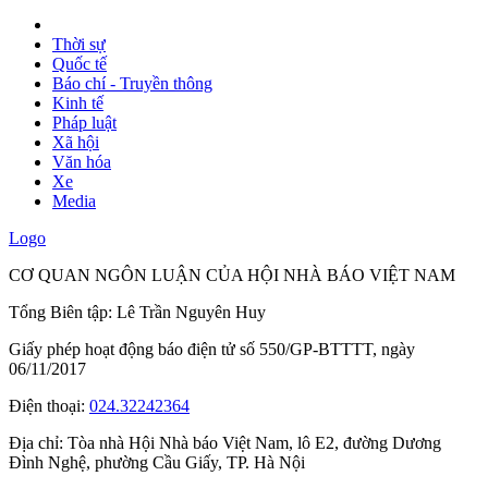
Thời sự
Quốc tế
Báo chí - Truyền thông
Kinh tế
Pháp luật
Xã hội
Văn hóa
Xe
Media
Logo
CƠ QUAN NGÔN LUẬN CỦA HỘI NHÀ BÁO VIỆT NAM
Tổng Biên tập: Lê Trần Nguyên Huy
Giấy phép hoạt động báo điện tử số 550/GP-BTTTT, ngày
06/11/2017
Điện thoại:
024.32242364
Địa chỉ:
Tòa nhà Hội Nhà báo Việt Nam, lô E2, đường Dương
Đình Nghệ, phường Cầu Giấy, TP. Hà Nội