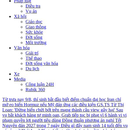
Pháp luật
Điều tra
Vụ án
Xã hội
Giáo dục
Giao thông
Sức khỏe
Đời sống
Môi trường
Văn hóa
Giải trí
Thể thao
Đời sống văn hóa
Du lịch
Xe
Media
Công luận 24H
Rubik 360
Từ trưa nay 9/8, thí sinh bắt đầu biết điểm chuẩn đại học
Iran chỉ
mở eo biển Hormuz nếu Mỹ đáp ứng các điều kiện
GS.TS Từ Thị
Loan: 'Đừng biến chửi bới trên mạng thành câu view gây hại'
Sau
vụ bắt khách hàng tự minh oan, Grab tiếp tục bị phạt vì 6 hành vi vi
phạm quyền lợi người tiêu dùng
Đồng thuận phương án nghỉ Tết
Nguyên đán 2027 trong 7 ngày
Điều gì đẩy nam sinh 14 tuổi đến vụ