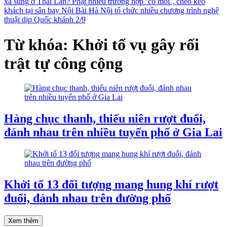
xả súng ở Thái Lan?
Phạt nhiều trường hợp ‘cò mồi’, chèo kéo
khách tại sân bay Nội Bài
Hà Nội tổ chức nhiều chương trình nghệ
thuật dịp Quốc khánh 2/9
Từ khóa: Khởi tố vụ gây rối
trật tự công cộng
Hàng chục thanh, thiếu niên rượt đuổi,
đánh nhau trên nhiều tuyến phố ở Gia Lai
Khởi tố 13 đối tượng mang hung khí rượt
đuổi, đánh nhau trên đường phố
Xem thêm