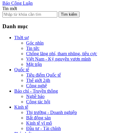
Báo Công Luận
Tin mới
Tìm kiếm
Danh mục
Thời sự
Góc nhìn
Tin tức
Chống lãng phí, tham nhũng, tiêu cực
Việt Nam - Kỷ nguyên vươn mình
Mặt trận
Quốc tế
Tiêu điểm Quốc tế
Thế giới 24h
Công nghệ
Báo chí - Truyền thông
Nghề báo
Công tác hội
Kinh tế
Thị trường - Doanh nghiệp
Bất động sản
Kinh tế vĩ mô
Đầu tư - Tài chính