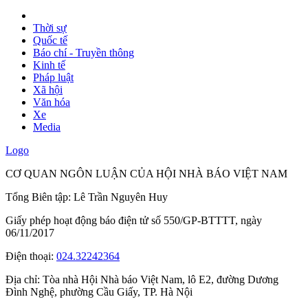
Thời sự
Quốc tế
Báo chí - Truyền thông
Kinh tế
Pháp luật
Xã hội
Văn hóa
Xe
Media
Logo
CƠ QUAN NGÔN LUẬN CỦA HỘI NHÀ BÁO VIỆT NAM
Tổng Biên tập: Lê Trần Nguyên Huy
Giấy phép hoạt động báo điện tử số 550/GP-BTTTT, ngày
06/11/2017
Điện thoại:
024.32242364
Địa chỉ:
Tòa nhà Hội Nhà báo Việt Nam, lô E2, đường Dương
Đình Nghệ, phường Cầu Giấy, TP. Hà Nội