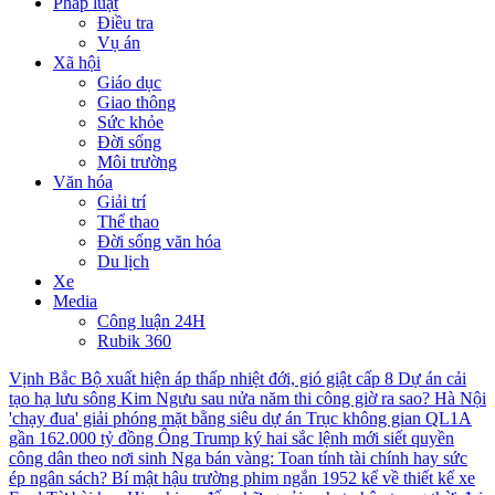
Pháp luật
Điều tra
Vụ án
Xã hội
Giáo dục
Giao thông
Sức khỏe
Đời sống
Môi trường
Văn hóa
Giải trí
Thể thao
Đời sống văn hóa
Du lịch
Xe
Media
Công luận 24H
Rubik 360
Vịnh Bắc Bộ xuất hiện áp thấp nhiệt đới, gió giật cấp 8
Dự án cải
tạo hạ lưu sông Kim Ngưu sau nửa năm thi công giờ ra sao?
Hà Nội
'chạy đua' giải phóng mặt bằng siêu dự án Trục không gian QL1A
gần 162.000 tỷ đồng
Ông Trump ký hai sắc lệnh mới siết quyền
công dân theo nơi sinh
Nga bán vàng: Toan tính tài chính hay sức
ép ngân sách?
Bí mật hậu trường phim ngắn 1952 kể về thiết kế xe