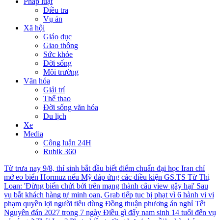
Pháp luật
Điều tra
Vụ án
Xã hội
Giáo dục
Giao thông
Sức khỏe
Đời sống
Môi trường
Văn hóa
Giải trí
Thể thao
Đời sống văn hóa
Du lịch
Xe
Media
Công luận 24H
Rubik 360
Từ trưa nay 9/8, thí sinh bắt đầu biết điểm chuẩn đại học
Iran chỉ
mở eo biển Hormuz nếu Mỹ đáp ứng các điều kiện
GS.TS Từ Thị
Loan: 'Đừng biến chửi bới trên mạng thành câu view gây hại'
Sau
vụ bắt khách hàng tự minh oan, Grab tiếp tục bị phạt vì 6 hành vi vi
phạm quyền lợi người tiêu dùng
Đồng thuận phương án nghỉ Tết
Nguyên đán 2027 trong 7 ngày
Điều gì đẩy nam sinh 14 tuổi đến vụ