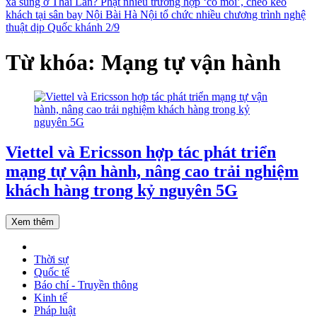
xả súng ở Thái Lan?
Phạt nhiều trường hợp ‘cò mồi’, chèo kéo
khách tại sân bay Nội Bài
Hà Nội tổ chức nhiều chương trình nghệ
thuật dịp Quốc khánh 2/9
Từ khóa: Mạng tự vận hành
Viettel và Ericsson hợp tác phát triển
mạng tự vận hành, nâng cao trải nghiệm
khách hàng trong kỷ nguyên 5G
Xem thêm
Thời sự
Quốc tế
Báo chí - Truyền thông
Kinh tế
Pháp luật