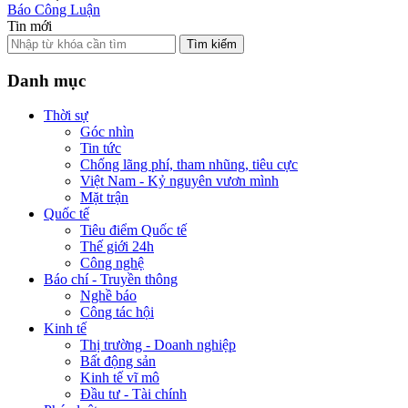
Báo Công Luận
Tin mới
Tìm kiếm
Danh mục
Thời sự
Góc nhìn
Tin tức
Chống lãng phí, tham nhũng, tiêu cực
Việt Nam - Kỷ nguyên vươn mình
Mặt trận
Quốc tế
Tiêu điểm Quốc tế
Thế giới 24h
Công nghệ
Báo chí - Truyền thông
Nghề báo
Công tác hội
Kinh tế
Thị trường - Doanh nghiệp
Bất động sản
Kinh tế vĩ mô
Đầu tư - Tài chính