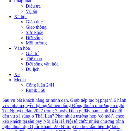
Pháp luật
Điều tra
Vụ án
Xã hội
Giáo dục
Giao thông
Sức khỏe
Đời sống
Môi trường
Văn hóa
Giải trí
Thể thao
Đời sống văn hóa
Du lịch
Xe
Media
Công luận 24H
Rubik 360
Sau vụ bắt khách hàng tự minh oan, Grab tiếp tục bị phạt vì 6 hành
vi vi phạm quyền lợi người tiêu dùng
Đồng thuận phương án nghỉ
Tết Nguyên đán 2027 trong 7 ngày
Điều gì đẩy nam sinh 14 tuổi
đến vụ xả súng ở Thái Lan?
Phạt nhiều trường hợp ‘cò mồi’, chèo
kéo khách tại sân bay Nội Bài
Hà Nội tổ chức nhiều chương trình
nghệ thuật dịp Quốc khánh 2/9
Những đại học đầu tiên dự kiến