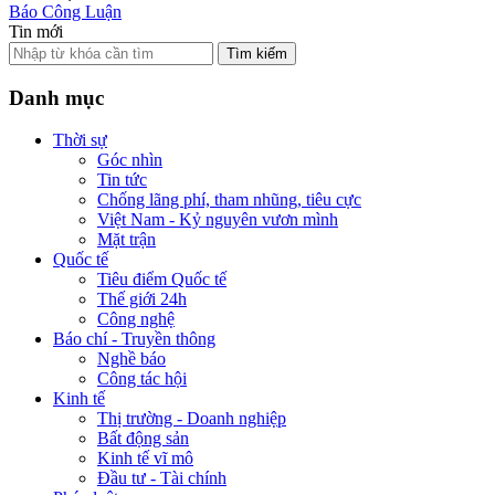
Báo Công Luận
Tin mới
Tìm kiếm
Danh mục
Thời sự
Góc nhìn
Tin tức
Chống lãng phí, tham nhũng, tiêu cực
Việt Nam - Kỷ nguyên vươn mình
Mặt trận
Quốc tế
Tiêu điểm Quốc tế
Thế giới 24h
Công nghệ
Báo chí - Truyền thông
Nghề báo
Công tác hội
Kinh tế
Thị trường - Doanh nghiệp
Bất động sản
Kinh tế vĩ mô
Đầu tư - Tài chính