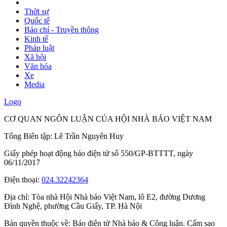
Thời sự
Quốc tế
Báo chí - Truyền thông
Kinh tế
Pháp luật
Xã hội
Văn hóa
Xe
Media
Logo
CƠ QUAN NGÔN LUẬN CỦA HỘI NHÀ BÁO VIỆT NAM
Tổng Biên tập: Lê Trần Nguyên Huy
Giấy phép hoạt động báo điện tử số 550/GP-BTTTT, ngày
06/11/2017
Điện thoại:
024.32242364
Địa chỉ:
Tòa nhà Hội Nhà báo Việt Nam, lô E2, đường Dương
Đình Nghệ, phường Cầu Giấy, TP. Hà Nội
Bản quyền thuộc về: Báo điện tử Nhà báo & Công luận. Cấm sao