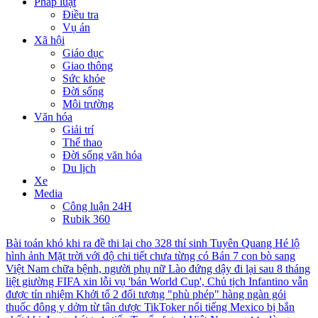
Pháp luật
Điều tra
Vụ án
Xã hội
Giáo dục
Giao thông
Sức khỏe
Đời sống
Môi trường
Văn hóa
Giải trí
Thể thao
Đời sống văn hóa
Du lịch
Xe
Media
Công luận 24H
Rubik 360
Bài toán khó khi ra đề thi lại cho 328 thí sinh Tuyên Quang
Hé lộ
hình ảnh Mặt trời với độ chi tiết chưa từng có
Bán 7 con bò sang
Việt Nam chữa bệnh, người phụ nữ Lào đứng dậy đi lại sau 8 tháng
liệt giường
FIFA xin lỗi vụ 'bán World Cup', Chủ tịch Infantino vẫn
được tín nhiệm
Khởi tố 2 đối tượng "phù phép" hàng ngàn gói
thuốc đông y dởm từ tân dược
TikToker nổi tiếng Mexico bị bắn