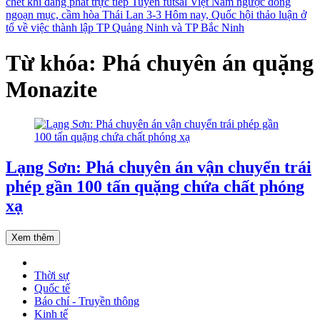
chết khi đang phát trực tiếp
Tuyển futsal Việt Nam ngược dòng
ngoạn mục, cầm hòa Thái Lan 3-3
Hôm nay, Quốc hội thảo luận ở
tổ về việc thành lập TP Quảng Ninh và TP Bắc Ninh
Từ khóa: Phá chuyên án quặng
Monazite
Lạng Sơn: Phá chuyên án vận chuyển trái
phép gần 100 tấn quặng chứa chất phóng
xạ
Xem thêm
Thời sự
Quốc tế
Báo chí - Truyền thông
Kinh tế