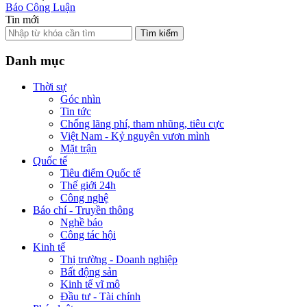
Báo Công Luận
Tin mới
Tìm kiếm
Danh mục
Thời sự
Góc nhìn
Tin tức
Chống lãng phí, tham nhũng, tiêu cực
Việt Nam - Kỷ nguyên vươn mình
Mặt trận
Quốc tế
Tiêu điểm Quốc tế
Thế giới 24h
Công nghệ
Báo chí - Truyền thông
Nghề báo
Công tác hội
Kinh tế
Thị trường - Doanh nghiệp
Bất động sản
Kinh tế vĩ mô
Đầu tư - Tài chính