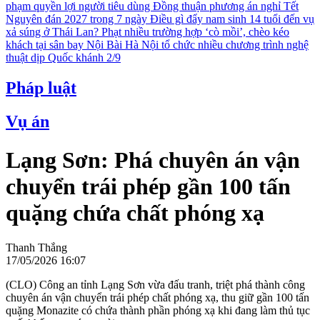
phạm quyền lợi người tiêu dùng
Đồng thuận phương án nghỉ Tết
Nguyên đán 2027 trong 7 ngày
Điều gì đẩy nam sinh 14 tuổi đến vụ
xả súng ở Thái Lan?
Phạt nhiều trường hợp ‘cò mồi’, chèo kéo
khách tại sân bay Nội Bài
Hà Nội tổ chức nhiều chương trình nghệ
thuật dịp Quốc khánh 2/9
Pháp luật
Vụ án
Lạng Sơn: Phá chuyên án vận
chuyển trái phép gần 100 tấn
quặng chứa chất phóng xạ
Thanh Thắng
17/05/2026 16:07
(CLO) Công an tỉnh Lạng Sơn vừa đấu tranh, triệt phá thành công
chuyên án vận chuyển trái phép chất phóng xạ, thu giữ gần 100 tấn
quặng Monazite có chứa thành phần phóng xạ khi đang làm thủ tục