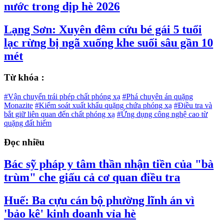
nước trong dịp hè 2026
Lạng Sơn: Xuyên đêm cứu bé gái 5 tuổi
lạc rừng bị ngã xuống khe suối sâu gần 10
mét
Từ khóa :
#Vận chuyển trái phép chất phóng xạ
#Phá chuyên án quặng
Monazite
#Kiểm soát xuất khẩu quặng chứa phóng xạ
#Điều tra và
bắt giữ liên quan đến chất phóng xạ
#Ứng dụng công nghệ cao từ
quặng đất hiếm
Đọc nhiều
Bác sỹ pháp y tâm thần nhận tiền của "bà
trùm" che giấu cả cơ quan điều tra
Huế: Ba cựu cán bộ phường lĩnh án vì
'bảo kê' kinh doanh vỉa hè