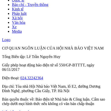
Quốc tế
Báo chí - Truyền thông
Kinh tế
Pháp luật
Xã hội
Văn hóa
Xe
Media
Logo
CƠ QUAN NGÔN LUẬN CỦA HỘI NHÀ BÁO VIỆT NAM
Tổng Biên tập: Lê Trần Nguyên Huy
Giấy phép hoạt động báo điện tử số 550/GP-BTTTT, ngày
06/11/2017
Điện thoại:
024.32242364
Địa chỉ:
Tòa nhà Hội Nhà báo Việt Nam, lô E2, đường Dương
Đình Nghệ, phường Cầu Giấy, TP. Hà Nội
Bản quyền thuộc về: Báo điện tử Nhà báo & Công luận. Cấm sao
chép dưới mọi hình thức nếu không có văn bản chấp thuận