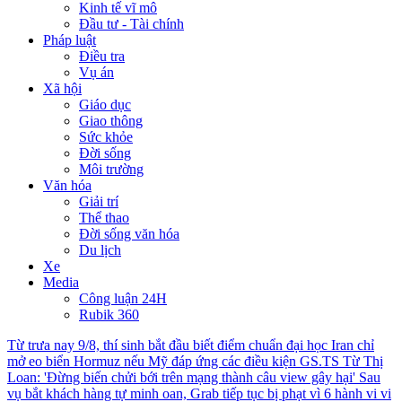
Kinh tế vĩ mô
Đầu tư - Tài chính
Pháp luật
Điều tra
Vụ án
Xã hội
Giáo dục
Giao thông
Sức khỏe
Đời sống
Môi trường
Văn hóa
Giải trí
Thể thao
Đời sống văn hóa
Du lịch
Xe
Media
Công luận 24H
Rubik 360
Từ trưa nay 9/8, thí sinh bắt đầu biết điểm chuẩn đại học
Iran chỉ
mở eo biển Hormuz nếu Mỹ đáp ứng các điều kiện
GS.TS Từ Thị
Loan: 'Đừng biến chửi bới trên mạng thành câu view gây hại'
Sau
vụ bắt khách hàng tự minh oan, Grab tiếp tục bị phạt vì 6 hành vi vi