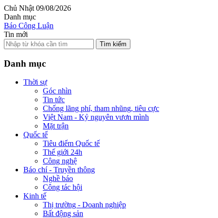
Chủ Nhật 09/08/2026
Danh mục
Báo Công Luận
Tin mới
Tìm kiếm
Danh mục
Thời sự
Góc nhìn
Tin tức
Chống lãng phí, tham nhũng, tiêu cực
Việt Nam - Kỷ nguyên vươn mình
Mặt trận
Quốc tế
Tiêu điểm Quốc tế
Thế giới 24h
Công nghệ
Báo chí - Truyền thông
Nghề báo
Công tác hội
Kinh tế
Thị trường - Doanh nghiệp
Bất động sản