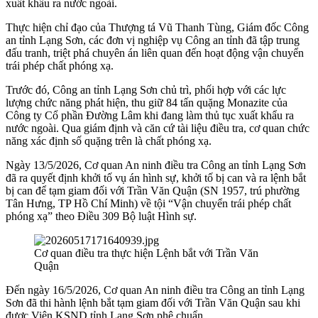
xuất khẩu ra nước ngoài.
Thực hiện chỉ đạo của Thượng tá Vũ Thanh Tùng, Giám đốc Công
an tỉnh Lạng Sơn, các đơn vị nghiệp vụ Công an tỉnh đã tập trung
đấu tranh, triệt phá chuyên án liên quan đến hoạt động vận chuyển
trái phép chất phóng xạ.
Trước đó, Công an tỉnh Lạng Sơn chủ trì, phối hợp với các lực
lượng chức năng phát hiện, thu giữ 84 tấn quặng Monazite của
Công ty Cổ phần Đường Lâm khi đang làm thủ tục xuất khẩu ra
nước ngoài. Qua giám định và căn cứ tài liệu điều tra, cơ quan chức
năng xác định số quặng trên là chất phóng xạ.
Ngày 13/5/2026, Cơ quan An ninh điều tra Công an tỉnh Lạng Sơn
đã ra quyết định khởi tố vụ án hình sự, khởi tố bị can và ra lệnh bắt
bị can để tạm giam đối với Trần Văn Quận (SN 1957, trú phường
Tân Hưng, TP Hồ Chí Minh) về tội “Vận chuyển trái phép chất
phóng xạ” theo Điều 309 Bộ luật Hình sự.
Cơ quan điều tra thực hiện Lệnh bắt với Trần Văn
Quận
Đến ngày 16/5/2026, Cơ quan An ninh điều tra Công an tỉnh Lạng
Sơn đã thi hành lệnh bắt tạm giam đối với Trần Văn Quận sau khi
được Viện KSND tỉnh Lạng Sơn phê chuẩn.