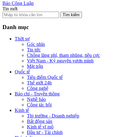
Báo Công Luận
Tin mới
Tìm kiếm
Danh mục
Thời sự
Góc nhìn
Tin tức
Chống lãng phí, tham nhũng, tiêu cực
Việt Nam - Kỷ nguyên vươn mình
Mặt trận
Quốc tế
Tiêu điểm Quốc tế
Thế giới 24h
Công nghệ
Báo chí - Truyền thông
Nghề báo
Công tác hội
Kinh tế
Thị trường - Doanh nghiệp
Bất động sản
Kinh tế vĩ mô
Đầu tư - Tài chính