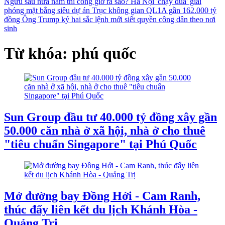
Ngưu sau nửa năm thi công giờ ra sao?
Hà Nội 'chạy đua' giải
phóng mặt bằng siêu dự án Trục không gian QL1A gần 162.000 tỷ
đồng
Ông Trump ký hai sắc lệnh mới siết quyền công dân theo nơi
sinh
Từ khóa: phú quốc
Sun Group đầu tư 40.000 tỷ đồng xây gần
50.000 căn nhà ở xã hội, nhà ở cho thuê
"tiêu chuẩn Singapore" tại Phú Quốc
Mở đường bay Đồng Hới - Cam Ranh,
thúc đẩy liên kết du lịch Khánh Hòa -
Quảng Trị