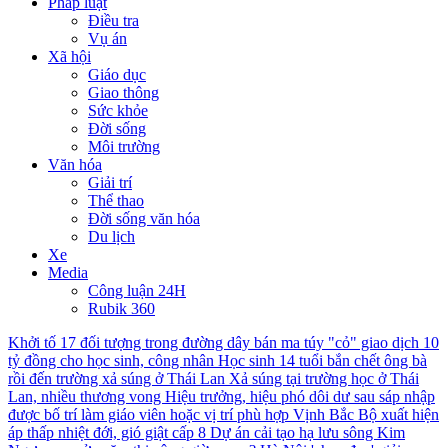
Pháp luật
Điều tra
Vụ án
Xã hội
Giáo dục
Giao thông
Sức khỏe
Đời sống
Môi trường
Văn hóa
Giải trí
Thể thao
Đời sống văn hóa
Du lịch
Xe
Media
Công luận 24H
Rubik 360
Khởi tố 17 đối tượng trong đường dây bán ma túy "cỏ" giao dịch 10
tỷ đồng cho học sinh, công nhân
Học sinh 14 tuổi bắn chết ông bà
rồi đến trường xả súng ở Thái Lan
Xả súng tại trường học ở Thái
Lan, nhiều thương vong
Hiệu trưởng, hiệu phó dôi dư sau sáp nhập
được bố trí làm giáo viên hoặc vị trí phù hợp
Vịnh Bắc Bộ xuất hiện
áp thấp nhiệt đới, gió giật cấp 8
Dự án cải tạo hạ lưu sông Kim