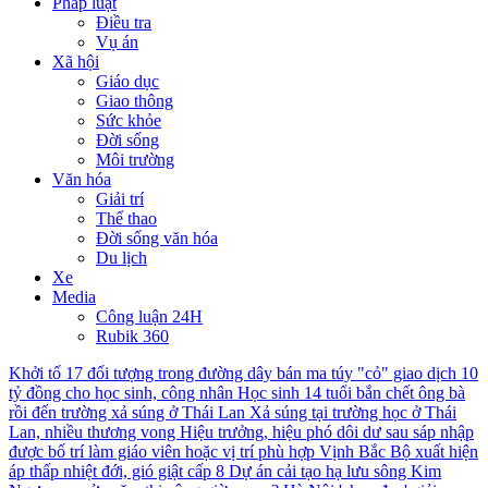
Pháp luật
Điều tra
Vụ án
Xã hội
Giáo dục
Giao thông
Sức khỏe
Đời sống
Môi trường
Văn hóa
Giải trí
Thể thao
Đời sống văn hóa
Du lịch
Xe
Media
Công luận 24H
Rubik 360
Khởi tố 17 đối tượng trong đường dây bán ma túy "cỏ" giao dịch 10
tỷ đồng cho học sinh, công nhân
Học sinh 14 tuổi bắn chết ông bà
rồi đến trường xả súng ở Thái Lan
Xả súng tại trường học ở Thái
Lan, nhiều thương vong
Hiệu trưởng, hiệu phó dôi dư sau sáp nhập
được bố trí làm giáo viên hoặc vị trí phù hợp
Vịnh Bắc Bộ xuất hiện
áp thấp nhiệt đới, gió giật cấp 8
Dự án cải tạo hạ lưu sông Kim