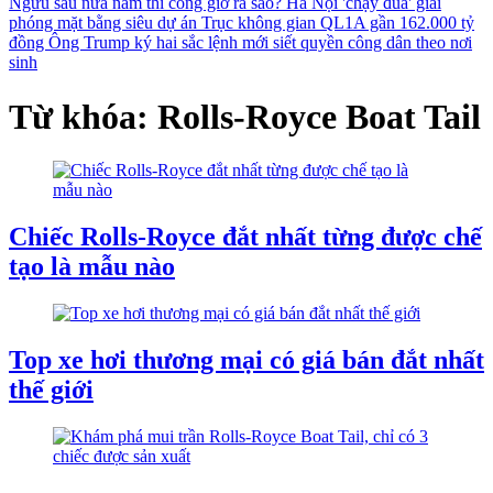
Ngưu sau nửa năm thi công giờ ra sao?
Hà Nội 'chạy đua' giải
phóng mặt bằng siêu dự án Trục không gian QL1A gần 162.000 tỷ
đồng
Ông Trump ký hai sắc lệnh mới siết quyền công dân theo nơi
sinh
Từ khóa: Rolls-Royce Boat Tail
Chiếc Rolls-Royce đắt nhất từng được chế
tạo là mẫu nào
Top xe hơi thương mại có giá bán đắt nhất
thế giới