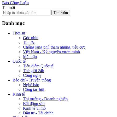
Báo Công Luận
Tin mới
Tìm kiếm
Danh mục
Thời sự
Góc nhìn
Tin tức
Chống lãng phí, tham nhũng, tiêu cực
Việt Nam - Kỷ nguyên vươn mình
Mặt trận
Quốc tế
Tiêu điểm Quốc tế
Thế giới 24h
Công nghệ
Báo chí - Truyền thông
Nghề báo
Công tác hội
Kinh tế
Thị trường - Doanh nghiệp
Bất động sản
Kinh tế vĩ mô
Đầu tư - Tài chính