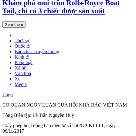
Khám phá mui trần Rolls-Royce Boat
Tail, chỉ có 3 chiếc được sản xuất
Xem thêm
Thời sự
Quốc tế
Báo chí - Truyền thông
Kinh tế
Pháp luật
Xã hội
Văn hóa
Xe
Media
Logo
CƠ QUAN NGÔN LUẬN CỦA HỘI NHÀ BÁO VIỆT NAM
Tổng Biên tập: Lê Trần Nguyên Huy
Giấy phép hoạt động báo điện tử số 550/GP-BTTTT, ngày
06/11/2017