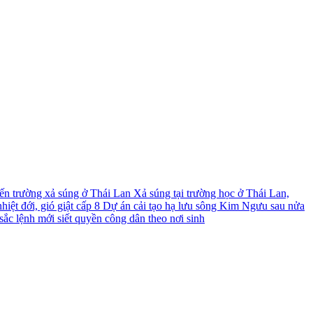
́n trường xả súng ở Thái Lan
Xả súng tại trường học ở Thái Lan,
iệt đới, gió giật cấp 8
Dự án cải tạo hạ lưu sông Kim Ngưu sau nửa
ắc lệnh mới siết quyền công dân theo nơi sinh