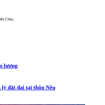
iễn Châu.
ền lương
lý đất đai tại thôn Nêu