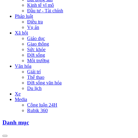
Kinh tế vĩ mô
Đầu tư - Tài chính
Pháp luật
Điều tra
Vụ án
Xã hội
Giáo dục
Giao thông
Sức khỏe
Đời sống
Môi trường
Văn hóa
Giải trí
Thể thao
Đời sống văn hóa
Du lịch
Xe
Media
Công luận 24H
Rubik 360
Danh mục