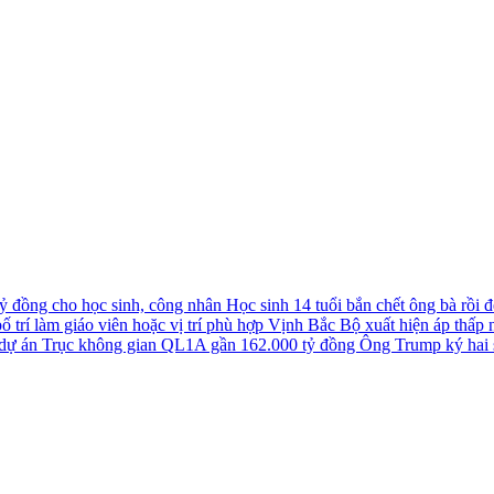
tỷ đồng cho học sinh, công nhân
Học sinh 14 tuổi bắn chết ông bà rồi đê
 trí làm giáo viên hoặc vị trí phù hợp
Vịnh Bắc Bộ xuất hiện áp thấp nh
u dự án Trục không gian QL1A gần 162.000 tỷ đồng
Ông Trump ký hai s