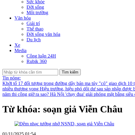
Sức khỏe
Đời sống
Môi trường
Văn hóa
Giải trí
Thể thao
Đời sống văn hóa
Du lịch
Xe
Media
Công luận 24H
Rubik 360
Tìm kiếm
Tin nóng:
Khởi tố 17 đối tượng trong đường dây bán ma túy "cỏ" giao dịch 10 
nhiều thương vong
Hiệu trưởng, hiệu phó dôi dư sau sáp nhập được bố
năm thi công giờ ra sao?
Hà Nội 'chạy đua' giải phóng mặt bằng siê
Từ khóa: soạn giả Viễn Châu
01/11/2025 01:54