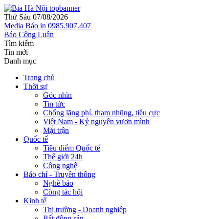
Thứ Sáu 07/08/2026
Media
Báo in
0985.907.407
Báo Công Luận
Tìm kiếm
Tin mới
Danh mục
Trang chủ
Thời sự
Góc nhìn
Tin tức
Chống lãng phí, tham nhũng, tiêu cực
Việt Nam - Kỷ nguyên vươn mình
Mặt trận
Quốc tế
Tiêu điểm Quốc tế
Thế giới 24h
Công nghệ
Báo chí - Truyền thông
Nghề báo
Công tác hội
Kinh tế
Thị trường - Doanh nghiệp
Bất động sản