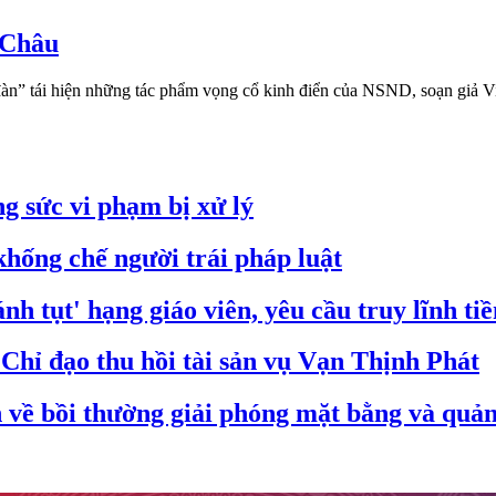
 Châu
đàn” tái hiện những tác phẩm vọng cổ kinh điển của NSND, soạn giả V
g sức vi phạm bị xử lý
hống chế người trái pháp luật
nh tụt' hạng giáo viên, yêu cầu truy lĩnh ti
hỉ đạo thu hồi tài sản vụ Vạn Thịnh Phát
ề bồi thường giải phóng mặt bằng và quản 