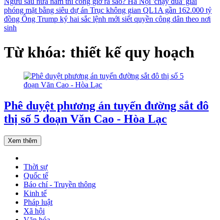
Ngưu sau nửa năm thi công giờ ra sao?
Hà Nội 'chạy đua' giải
phóng mặt bằng siêu dự án Trục không gian QL1A gần 162.000 tỷ
đồng
Ông Trump ký hai sắc lệnh mới siết quyền công dân theo nơi
sinh
Từ khóa: thiết kế quy hoạch
Phê duyệt phương án tuyến đường sắt đô
thị số 5 đoạn Văn Cao - Hòa Lạc
Xem thêm
Thời sự
Quốc tế
Báo chí - Truyền thông
Kinh tế
Pháp luật
Xã hội
Văn hóa