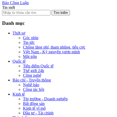
Báo Công Luận
Tin mới
Tìm kiếm
Danh mục
Thời sự
Góc nhìn
Tin tức
Chống lãng phí, tham nhũng, tiêu cực
Việt Nam - Kỷ nguyên vươn mình
Mặt trận
Quốc tế
Tiêu điểm Quốc tế
Thế giới 24h
Công nghệ
Báo chí - Truyền thông
Nghề báo
Công tác hội
Kinh tế
Thị trường - Doanh nghiệp
Bất động sản
Kinh tế vĩ mô
Đầu tư - Tài chính