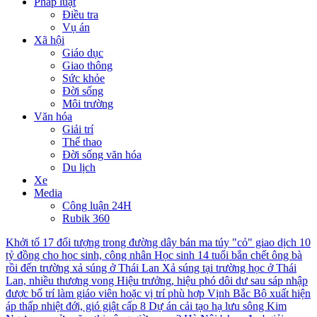
Pháp luật
Điều tra
Vụ án
Xã hội
Giáo dục
Giao thông
Sức khỏe
Đời sống
Môi trường
Văn hóa
Giải trí
Thể thao
Đời sống văn hóa
Du lịch
Xe
Media
Công luận 24H
Rubik 360
Khởi tố 17 đối tượng trong đường dây bán ma túy "cỏ" giao dịch 10
tỷ đồng cho học sinh, công nhân
Học sinh 14 tuổi bắn chết ông bà
rồi đến trường xả súng ở Thái Lan
Xả súng tại trường học ở Thái
Lan, nhiều thương vong
Hiệu trưởng, hiệu phó dôi dư sau sáp nhập
được bố trí làm giáo viên hoặc vị trí phù hợp
Vịnh Bắc Bộ xuất hiện
áp thấp nhiệt đới, gió giật cấp 8
Dự án cải tạo hạ lưu sông Kim