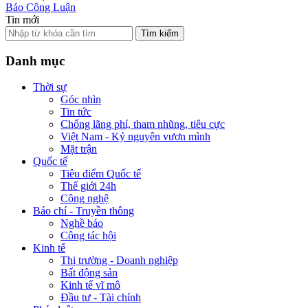
Báo Công Luận
Tin mới
Tìm kiếm
Danh mục
Thời sự
Góc nhìn
Tin tức
Chống lãng phí, tham nhũng, tiêu cực
Việt Nam - Kỷ nguyên vươn mình
Mặt trận
Quốc tế
Tiêu điểm Quốc tế
Thế giới 24h
Công nghệ
Báo chí - Truyền thông
Nghề báo
Công tác hội
Kinh tế
Thị trường - Doanh nghiệp
Bất động sản
Kinh tế vĩ mô
Đầu tư - Tài chính