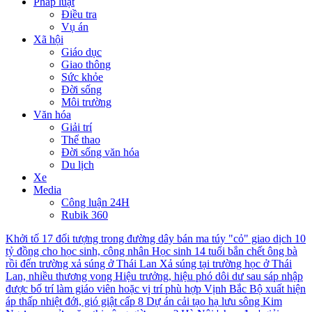
Pháp luật
Điều tra
Vụ án
Xã hội
Giáo dục
Giao thông
Sức khỏe
Đời sống
Môi trường
Văn hóa
Giải trí
Thể thao
Đời sống văn hóa
Du lịch
Xe
Media
Công luận 24H
Rubik 360
Khởi tố 17 đối tượng trong đường dây bán ma túy "cỏ" giao dịch 10
tỷ đồng cho học sinh, công nhân
Học sinh 14 tuổi bắn chết ông bà
rồi đến trường xả súng ở Thái Lan
Xả súng tại trường học ở Thái
Lan, nhiều thương vong
Hiệu trưởng, hiệu phó dôi dư sau sáp nhập
được bố trí làm giáo viên hoặc vị trí phù hợp
Vịnh Bắc Bộ xuất hiện
áp thấp nhiệt đới, gió giật cấp 8
Dự án cải tạo hạ lưu sông Kim