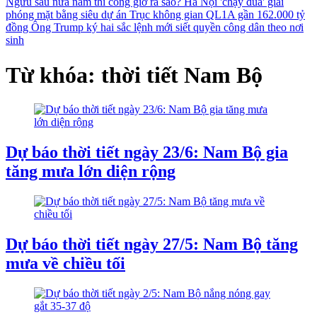
Ngưu sau nửa năm thi công giờ ra sao?
Hà Nội 'chạy đua' giải
phóng mặt bằng siêu dự án Trục không gian QL1A gần 162.000 tỷ
đồng
Ông Trump ký hai sắc lệnh mới siết quyền công dân theo nơi
sinh
Từ khóa: thời tiết Nam Bộ
Dự báo thời tiết ngày 23/6: Nam Bộ gia
tăng mưa lớn diện rộng
Dự báo thời tiết ngày 27/5: Nam Bộ tăng
mưa về chiều tối