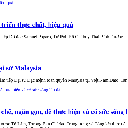
riển thực chất, hiệu quả
 đã tiếp Đô đốc Samuel Paparo, Tư lệnh Bộ Chỉ huy Thái Bình Dươ
ại sứ Malaysia
m tiếp Đại sứ Đặc mệnh toàn quyền Malaysia tại Việt Nam Dato’ Tan Y
chẽ, ngắn gọn, dễ thực hiện và có sức sống l
 nước Tô Lâm, Trưởng Ban Chỉ đạo Trung ương về Tổng kết thực tiễn 