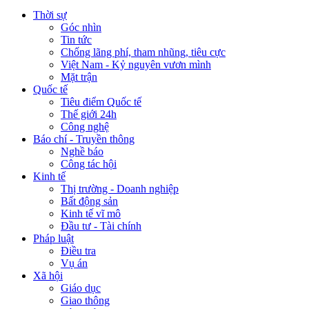
Thời sự
Góc nhìn
Tin tức
Chống lãng phí, tham nhũng, tiêu cực
Việt Nam - Kỷ nguyên vươn mình
Mặt trận
Quốc tế
Tiêu điểm Quốc tế
Thế giới 24h
Công nghệ
Báo chí - Truyền thông
Nghề báo
Công tác hội
Kinh tế
Thị trường - Doanh nghiệp
Bất động sản
Kinh tế vĩ mô
Đầu tư - Tài chính
Pháp luật
Điều tra
Vụ án
Xã hội
Giáo dục
Giao thông