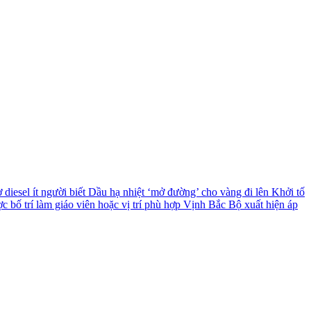
diesel ít người biết
Dầu hạ nhiệt ‘mở đường’ cho vàng đi lên
Khởi tố
c bố trí làm giáo viên hoặc vị trí phù hợp
Vịnh Bắc Bộ xuất hiện áp