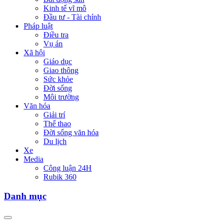
Kinh tế vĩ mô
Đầu tư - Tài chính
Pháp luật
Điều tra
Vụ án
Xã hội
Giáo dục
Giao thông
Sức khỏe
Đời sống
Môi trường
Văn hóa
Giải trí
Thể thao
Đời sống văn hóa
Du lịch
Xe
Media
Công luận 24H
Rubik 360
Danh mục