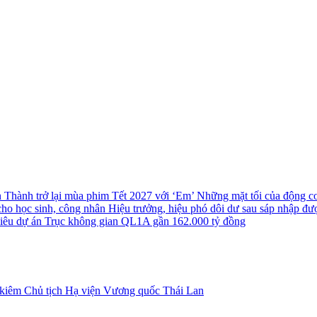
n Thành trở lại mùa phim Tết 2027 với ‘Em’
Những mặt tối của động cơ 
cho học sinh, công nhân
Hiệu trưởng, hiệu phó dôi dư sau sáp nhập đượ
 siêu dự án Trục không gian QL1A gần 162.000 tỷ đồng