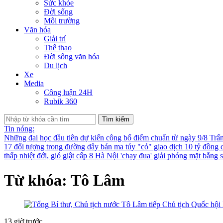
Sức khỏe
Đời sống
Môi trường
Văn hóa
Giải trí
Thể thao
Đời sống văn hóa
Du lịch
Xe
Media
Công luận 24H
Rubik 360
Tìm kiếm
Tin nóng:
Những đại học đầu tiên dự kiến công bố điểm chuẩn từ ngày 9/8
Trấ
17 đối tượng trong đường dây bán ma túy "cỏ" giao dịch 10 tỷ đồng 
thấp nhiệt đới, gió giật cấp 8
Hà Nội 'chạy đua' giải phóng mặt bằng
Từ khóa: Tô Lâm
13 giờ trước