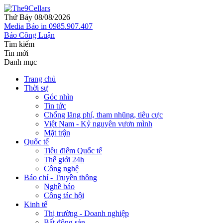
Thứ Bảy 08/08/2026
Media
Báo in
0985.907.407
Báo Công Luận
Tìm kiếm
Tin mới
Danh mục
Trang chủ
Thời sự
Góc nhìn
Tin tức
Chống lãng phí, tham nhũng, tiêu cực
Việt Nam - Kỷ nguyên vươn mình
Mặt trận
Quốc tế
Tiêu điểm Quốc tế
Thế giới 24h
Công nghệ
Báo chí - Truyền thông
Nghề báo
Công tác hội
Kinh tế
Thị trường - Doanh nghiệp
Bất động sản