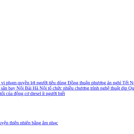
i vi phạm quyền lợi người tiêu dùng
Đồng thuận phương án nghỉ Tết N
i sân bay Nội Bài
Hà Nội tổ chức nhiều chương trình nghệ thuật dịp Q
ối của động cơ diesel ít người biết