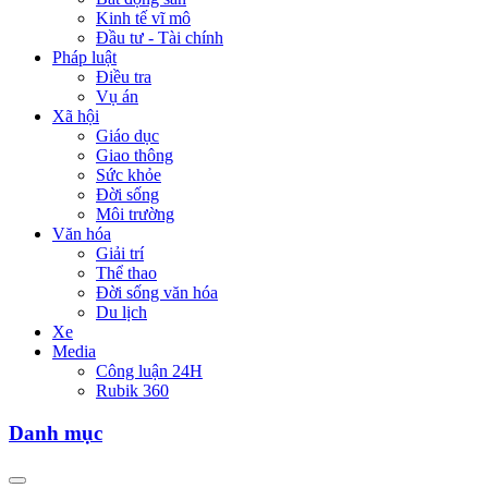
Kinh tế vĩ mô
Đầu tư - Tài chính
Pháp luật
Điều tra
Vụ án
Xã hội
Giáo dục
Giao thông
Sức khỏe
Đời sống
Môi trường
Văn hóa
Giải trí
Thể thao
Đời sống văn hóa
Du lịch
Xe
Media
Công luận 24H
Rubik 360
Danh mục