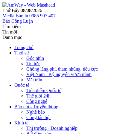
Thứ Bảy 08/08/2026
Media
Báo in
0985.907.407
Báo Công Luận
Tìm kiếm
Tin mới
Danh mục
Trang chủ
Thời sự
Góc nhìn
Tin tức
Chống lãng phí, tham nhũng, tiêu cực
Việt Nam - Kỷ nguyên vươn mình
Mặt trận
Quốc tế
Tiêu điểm Quốc tế
Thế giới 24h
Công nghệ
Báo chí - Truyền thông
Nghề báo
Công tác hội
Kinh tế
Thị trường - Doanh nghiệp
Bất động sản