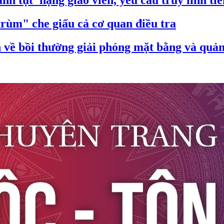
nh tụt' hạng giáo viên, yêu cầu truy lĩnh ti
trùm" che giấu cả cơ quan điều tra
ề bồi thường giải phóng mặt bằng và quản 