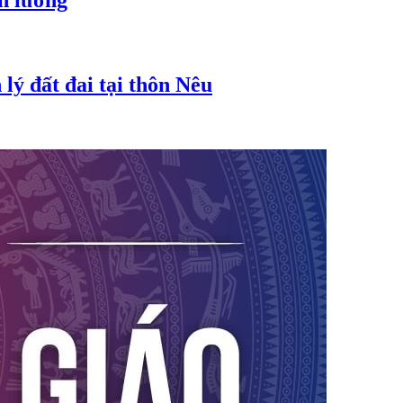
ền lương
lý đất đai tại thôn Nêu