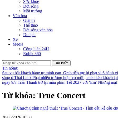
Sức khỏe
Đời sống
Môi trường
Văn hóa
Giải trí
Thể thao
Đời sống văn hóa
Du lịch
Xe
Media
Công luận 24H
Rubik 360
Tìm kiếm
Tin nóng:
Sau vụ bắt khách hàng tự minh oan, Grab tiếp tục bị phạt vì 6 hành v
súng ở Thái Lan?
Phạt nhiều trường hợp ‘cò mồi’, chèo kéo khách tạ
ngày 9/8
Trấn Thành trở lại mùa phim Tết 2027 với ‘Em’
Những mặt t
Từ khóa: True Concert
28/05/2026 10:50