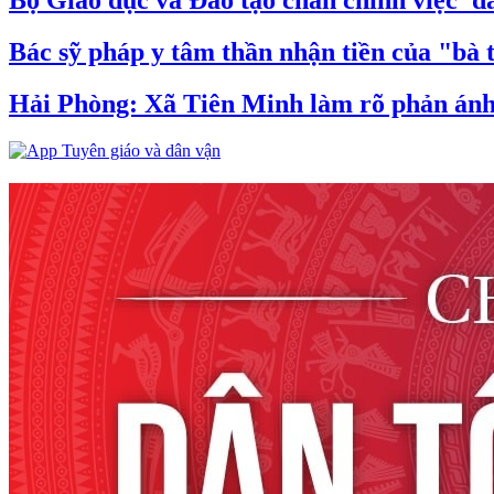
Bộ Giáo dục và Đào tạo chấn chỉnh việc 'đá
Bác sỹ pháp y tâm thần nhận tiền của "bà 
Hải Phòng: Xã Tiên Minh làm rõ phản ánh v