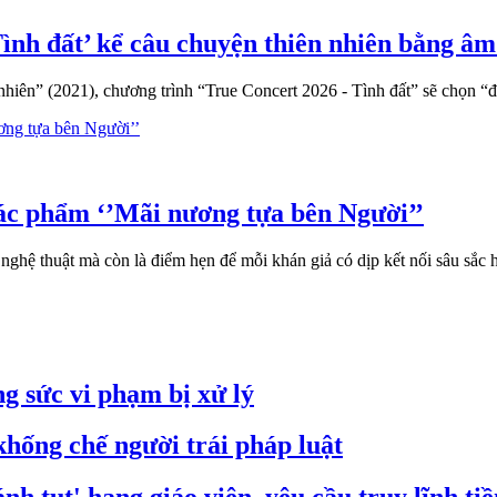
ình đất’ kể câu chuyện thiên nhiên bằng â
hiên” (2021), chương trình “True Concert 2026 - Tình đất” sẽ chọn “
tác phẩm ‘’Mãi nương tựa bên Người’’
ghệ thuật mà còn là điểm hẹn để mỗi khán giả có dịp kết nối sâu sắc h
g sức vi phạm bị xử lý
hống chế người trái pháp luật