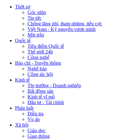
Thời sự
Góc nhìn
Tin tức
Chống lãng phí, tham nhũng, tiêu cực
Việt Nam - Kỷ nguyên vươn mình
Mặt trận
Quốc tế
Tiêu điểm Quốc tế
Thế giới 24h
Công nghệ
Báo chí - Truyền thông
Nghề báo
Công tác hội
Kinh tế
Thị trường - Doanh nghiệp
Bất động sản
Kinh tế vĩ mô
Đầu tư - Tài chính
Pháp luật
Điều tra
Vụ án
Xã hội
Giáo dục
Giao thông