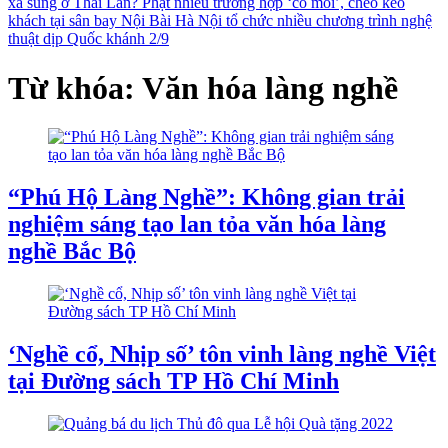
xả súng ở Thái Lan?
Phạt nhiều trường hợp ‘cò mồi’, chèo kéo
khách tại sân bay Nội Bài
Hà Nội tổ chức nhiều chương trình nghệ
thuật dịp Quốc khánh 2/9
Từ khóa: Văn hóa làng nghề
“Phú Hộ Làng Nghề”: Không gian trải
nghiệm sáng tạo lan tỏa văn hóa làng
nghề Bắc Bộ
‘Nghề cổ, Nhịp số’ tôn vinh làng nghề Việt
tại Đường sách TP Hồ Chí Minh