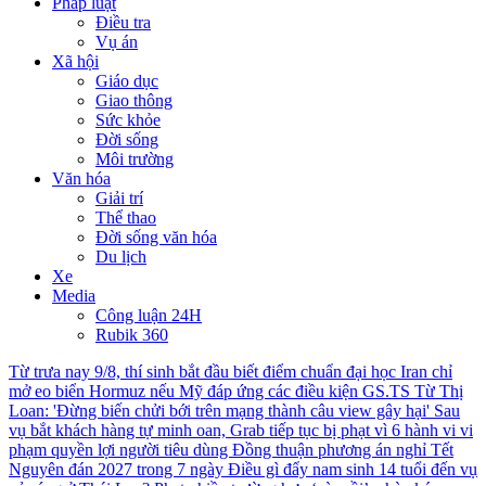
Pháp luật
Điều tra
Vụ án
Xã hội
Giáo dục
Giao thông
Sức khỏe
Đời sống
Môi trường
Văn hóa
Giải trí
Thể thao
Đời sống văn hóa
Du lịch
Xe
Media
Công luận 24H
Rubik 360
Từ trưa nay 9/8, thí sinh bắt đầu biết điểm chuẩn đại học
Iran chỉ
mở eo biển Hormuz nếu Mỹ đáp ứng các điều kiện
GS.TS Từ Thị
Loan: 'Đừng biến chửi bới trên mạng thành câu view gây hại'
Sau
vụ bắt khách hàng tự minh oan, Grab tiếp tục bị phạt vì 6 hành vi vi
phạm quyền lợi người tiêu dùng
Đồng thuận phương án nghỉ Tết
Nguyên đán 2027 trong 7 ngày
Điều gì đẩy nam sinh 14 tuổi đến vụ