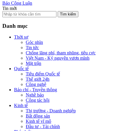
Báo Công Luận
Tin mới
Tìm kiếm
Danh mục
Thời sự
Góc nhìn
Tin tức
Chống lãng phí, tham nhũng, tiêu cực
Việt Nam - Kỷ nguyên vươn mình
Mặt trận
Quốc tế
Tiêu điểm Quốc tế
Thế giới 24h
Công nghệ
Báo chí - Truyền thông
Nghề báo
Công tác hội
Kinh tế
Thị trường - Doanh nghiệp
Bất động sản
Kinh tế vĩ mô
Đầu tư - Tài chính