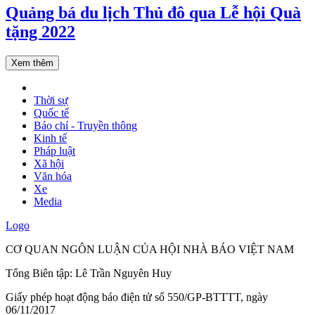
Quảng bá du lịch Thủ đô qua Lễ hội Quà
tặng 2022
Xem thêm
Thời sự
Quốc tế
Báo chí - Truyền thông
Kinh tế
Pháp luật
Xã hội
Văn hóa
Xe
Media
Logo
CƠ QUAN NGÔN LUẬN CỦA HỘI NHÀ BÁO VIỆT NAM
Tổng Biên tập: Lê Trần Nguyên Huy
Giấy phép hoạt động báo điện tử số 550/GP-BTTTT, ngày
06/11/2017