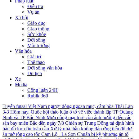
Pháp luật
Điều tra
Vụ án
Xã hội
Giáo dục
Giao thông
Sức khỏe
Đời sống
Môi trường
Văn hóa
Giải trí
Thể thao
Đời sống văn hóa
Du lịch
Xe
Media
Công luận 24H
Rubik 360
Tuyển futsal Việt Nam ngược dòng ngoạn mục, cầm hòa Thái Lan
3-3
Hôm nay, Quốc hội thảo luận ở tổ về việc thành lập TP Quảng
Ninh và TP Bắc Ninh
Mưa dông mạnh sẽ còn ảnh hưởng đến các
sân bay miền Bắc đến ngày 7/8
Chiến sự Trung Đông tái định hình
bản đồ lọc dầu toàn cầu
Xử lý nhà thầu không đáp ứng tiến độ dự
án mở rộng cao tốc Cam Lộ - La Sơn
Chuẩn bị kỹ phương án tổ