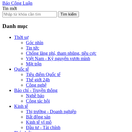
Báo Công Luận
Tin mới
Tìm kiếm
Danh mục
Thời sự
Góc nhìn
Tin tức
Chống lãng phí, tham nhũng, tiêu cực
Việt Nam - Kỷ nguyên vươn mình
Mặt trận
Quốc tế
Tiêu điểm Quốc tế
Thế giới 24h
Công nghệ
Báo chí - Truyền thông
Nghề báo
Công tác hội
Kinh tế
Thị trường - Doanh nghiệp
Bất động sản
Kinh tế vĩ mô
Đầu tư - Tài chính