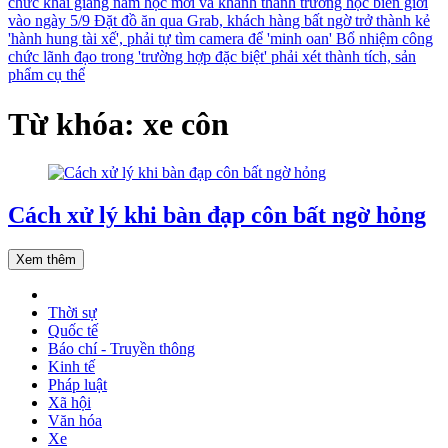
chức khai giảng năm học mới và khánh thành trường học biên giới
vào ngày 5/9
Đặt đồ ăn qua Grab, khách hàng bất ngờ trở thành kẻ
'hành hung tài xế', phải tự tìm camera để 'minh oan'
Bổ nhiệm công
chức lãnh đạo trong 'trường hợp đặc biệt' phải xét thành tích, sản
phẩm cụ thể
Từ khóa: xe côn
Cách xử lý khi bàn đạp côn bất ngờ hỏng
Xem thêm
Thời sự
Quốc tế
Báo chí - Truyền thông
Kinh tế
Pháp luật
Xã hội
Văn hóa
Xe