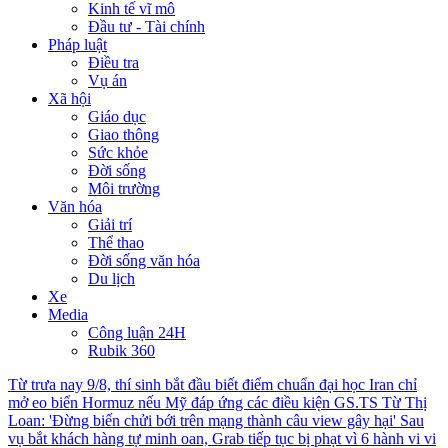
Kinh tế vĩ mô
Đầu tư - Tài chính
Pháp luật
Điều tra
Vụ án
Xã hội
Giáo dục
Giao thông
Sức khỏe
Đời sống
Môi trường
Văn hóa
Giải trí
Thể thao
Đời sống văn hóa
Du lịch
Xe
Media
Công luận 24H
Rubik 360
Từ trưa nay 9/8, thí sinh bắt đầu biết điểm chuẩn đại học
Iran chỉ
mở eo biển Hormuz nếu Mỹ đáp ứng các điều kiện
GS.TS Từ Thị
Loan: 'Đừng biến chửi bới trên mạng thành câu view gây hại'
Sau
vụ bắt khách hàng tự minh oan, Grab tiếp tục bị phạt vì 6 hành vi vi