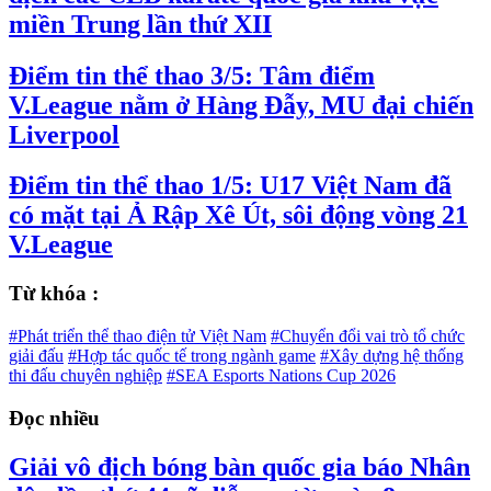
miền Trung lần thứ XII
Điểm tin thể thao 3/5: Tâm điểm
V.League nằm ở Hàng Đẫy, MU đại chiến
Liverpool
Điểm tin thể thao 1/5: U17 Việt Nam đã
có mặt tại Ả Rập Xê Út, sôi động vòng 21
V.League
Từ khóa :
#Phát triển thể thao điện tử Việt Nam
#Chuyển đổi vai trò tổ chức
giải đấu
#Hợp tác quốc tế trong ngành game
#Xây dựng hệ thống
thi đấu chuyên nghiệp
#SEA Esports Nations Cup 2026
Đọc nhiều
Giải vô địch bóng bàn quốc gia báo Nhân