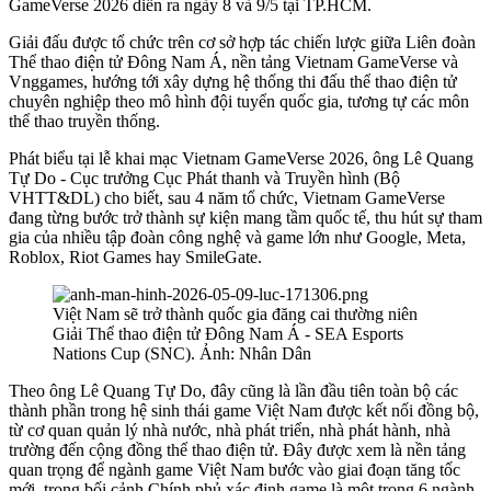
GameVerse 2026 diễn ra ngày 8 và 9/5 tại TP.HCM.
Giải đấu được tổ chức trên cơ sở hợp tác chiến lược giữa Liên đoàn
Thể thao điện tử Đông Nam Á, nền tảng Vietnam GameVerse và
Vnggames, hướng tới xây dựng hệ thống thi đấu thể thao điện tử
chuyên nghiệp theo mô hình đội tuyển quốc gia, tương tự các môn
thể thao truyền thống.
Phát biểu tại lễ khai mạc Vietnam GameVerse 2026, ông Lê Quang
Tự Do - Cục trưởng Cục Phát thanh và Truyền hình (Bộ
VHTT&DL) cho biết, sau 4 năm tổ chức, Vietnam GameVerse
đang từng bước trở thành sự kiện mang tầm quốc tế, thu hút sự tham
gia của nhiều tập đoàn công nghệ và game lớn như Google, Meta,
Roblox, Riot Games hay SmileGate.
Việt Nam sẽ trở thành quốc gia đăng cai thường niên
Giải Thể thao điện tử Đông Nam Á - SEA Esports
Nations Cup (SNC). Ảnh: Nhân Dân
Theo ông Lê Quang Tự Do, đây cũng là lần đầu tiên toàn bộ các
thành phần trong hệ sinh thái game Việt Nam được kết nối đồng bộ,
từ cơ quan quản lý nhà nước, nhà phát triển, nhà phát hành, nhà
trường đến cộng đồng thể thao điện tử. Đây được xem là nền tảng
quan trọng để ngành game Việt Nam bước vào giai đoạn tăng tốc
mới, trong bối cảnh Chính phủ xác định game là một trong 6 ngành