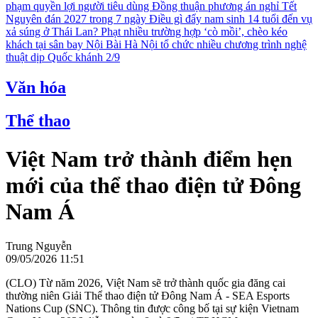
phạm quyền lợi người tiêu dùng
Đồng thuận phương án nghỉ Tết
Nguyên đán 2027 trong 7 ngày
Điều gì đẩy nam sinh 14 tuổi đến vụ
xả súng ở Thái Lan?
Phạt nhiều trường hợp ‘cò mồi’, chèo kéo
khách tại sân bay Nội Bài
Hà Nội tổ chức nhiều chương trình nghệ
thuật dịp Quốc khánh 2/9
Văn hóa
Thể thao
Việt Nam trở thành điểm hẹn
mới của thể thao điện tử Đông
Nam Á
Trung Nguyễn
09/05/2026 11:51
(CLO) Từ năm 2026, Việt Nam sẽ trở thành quốc gia đăng cai
thường niên Giải Thể thao điện tử Đông Nam Á - SEA Esports
Nations Cup (SNC). Thông tin được công bố tại sự kiện Vietnam