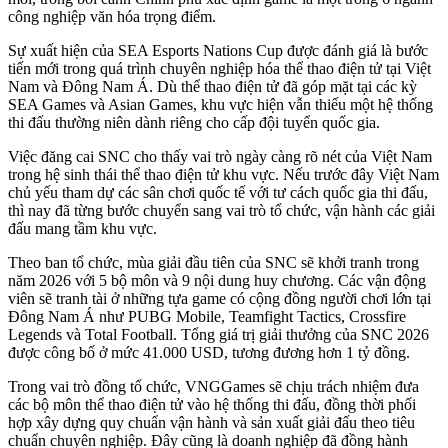
công nghiệp văn hóa trọng điểm.
Sự xuất hiện của SEA Esports Nations Cup được đánh giá là bước
tiến mới trong quá trình chuyên nghiệp hóa thể thao điện tử tại Việt
Nam và Đông Nam Á. Dù thể thao điện tử đã góp mặt tại các kỳ
SEA Games và Asian Games, khu vực hiện vẫn thiếu một hệ thống
thi đấu thường niên dành riêng cho cấp đội tuyển quốc gia.
Việc đăng cai SNC cho thấy vai trò ngày càng rõ nét của Việt Nam
trong hệ sinh thái thể thao điện tử khu vực. Nếu trước đây Việt Nam
chủ yếu tham dự các sân chơi quốc tế với tư cách quốc gia thi đấu,
thì nay đã từng bước chuyển sang vai trò tổ chức, vận hành các giải
đấu mang tầm khu vực.
Theo ban tổ chức, mùa giải đầu tiên của SNC sẽ khởi tranh trong
năm 2026 với 5 bộ môn và 9 nội dung huy chương. Các vận động
viên sẽ tranh tài ở những tựa game có cộng đồng người chơi lớn tại
Đông Nam Á như PUBG Mobile, Teamfight Tactics, Crossfire
Legends và Total Football. Tổng giá trị giải thưởng của SNC 2026
được công bố ở mức 41.000 USD, tương đương hơn 1 tỷ đồng.
Trong vai trò đồng tổ chức, VNGGames sẽ chịu trách nhiệm đưa
các bộ môn thể thao điện tử vào hệ thống thi đấu, đồng thời phối
hợp xây dựng quy chuẩn vận hành và sản xuất giải đấu theo tiêu
chuẩn chuyên nghiệp. Đây cũng là doanh nghiệp đã đồng hành