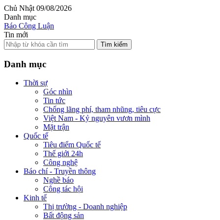
Chủ Nhật 09/08/2026
Danh mục
Báo Công Luận
Tin mới
Tìm kiếm
Danh mục
Thời sự
Góc nhìn
Tin tức
Chống lãng phí, tham nhũng, tiêu cực
Việt Nam - Kỷ nguyên vươn mình
Mặt trận
Quốc tế
Tiêu điểm Quốc tế
Thế giới 24h
Công nghệ
Báo chí - Truyền thông
Nghề báo
Công tác hội
Kinh tế
Thị trường - Doanh nghiệp
Bất động sản