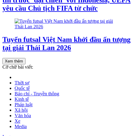
tin trước 'đại chiến' với Indonesia, UEFA
yêu cầu Chủ tịch FIFA từ chức
Tuyển futsal Việt Nam khởi đầu ấn tượng
tại giải Thái Lan 2026
Xem thêm
Cỡ chữ bài viết:
Thời sự
Quốc tế
Báo chí - Truyền thông
Kinh tế
Pháp luật
Xã hội
Văn hóa
Xe
Media