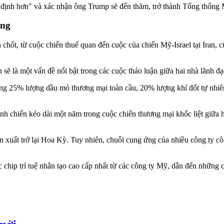
 định hơn" và xác nhận ông Trump sẽ đến thăm, trở thành Tổng thống 
ông
chốt, từ cuộc chiến thuế quan đến cuộc của chiến Mỹ-Israel tại Iran,
​​sẽ là một vấn đề nổi bật trong các cuộc thảo luận giữa hai nhà lãnh đạ
ảng 25% lượng dầu mỏ thương mại toàn cầu, 20% lượng khí đốt tự nhi
nh chiến kéo dài một năm trong cuộc chiến thương mại khốc liệt giữa h
 xuất trở lại Hoa Kỳ. Tuy nhiên, chuỗi cung ứng của nhiều công ty c
hip trí tuệ nhân tạo cao cấp nhất từ ​​các công ty Mỹ, dẫn đến những