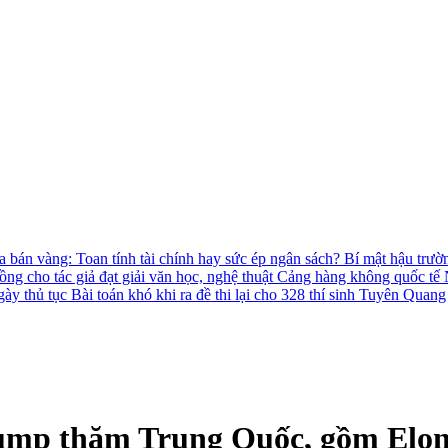
 bán vàng: Toan tính tài chính hay sức ép ngân sách?
Bí mật hậu trườ
ồng cho tác giả đạt giải văn học, nghệ thuật
Cảng hàng không quốc tế N
gày thủ tục
Bài toán khó khi ra đề thi lại cho 328 thí sinh Tuyên Quang
Trump thăm Trung Quốc, gồm Elo