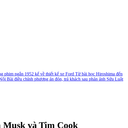
ng phim ngắn 1952 kể về thiết kế xe Ford
Từ bài học Hiroshima đến
ội Bài điều chỉnh phương án đón, trả khách sau phản ánh
Sửa Luật
n Musk và Tim Cook