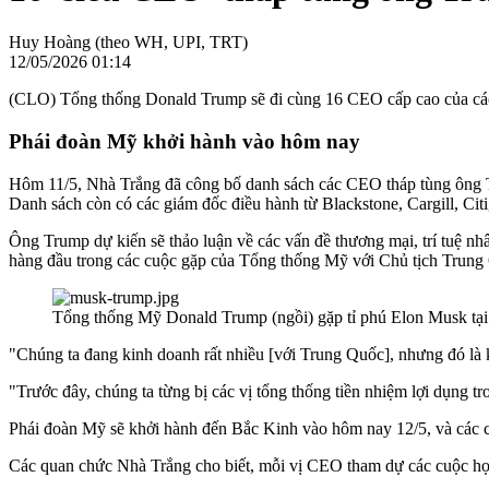
Huy Hoàng (theo WH, UPI, TRT)
12/05/2026 01:14
(CLO) Tổng thống Donald Trump sẽ đi cùng 16 CEO cấp cao của các
Phái đoàn Mỹ khởi hành vào hôm nay
Hôm 11/5, Nhà Trắng đã công bố danh sách các CEO tháp tùng ông T
Danh sách còn có các giám đốc điều hành từ Blackstone, Cargill, C
Ông Trump dự kiến ​​sẽ thảo luận về các vấn đề thương mại, trí tuệ 
hàng đầu trong các cuộc gặp của Tổng thống Mỹ với Chủ tịch Trung
Tổng thống Mỹ Donald Trump (ngồi) gặp tỉ phú Elon Musk tạ
"Chúng ta đang kinh doanh rất nhiều [với Trung Quốc], nhưng đó là
"Trước đây, chúng ta từng bị các vị tổng thống tiền nhiệm lợi dụng t
Phái đoàn Mỹ sẽ khởi hành đến Bắc Kinh vào hôm nay 12/5, và các cuộ
Các quan chức Nhà Trắng cho biết, mỗi vị CEO tham dự các cuộc họp