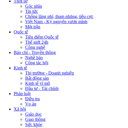
Thời sự
Góc nhìn
Tin tức
Chống lãng phí, tham nhũng, tiêu cực
Việt Nam - Kỷ nguyên vươn mình
Mặt trận
Quốc tế
Tiêu điểm Quốc tế
Thế giới 24h
Công nghệ
Báo chí - Truyền thông
Nghề báo
Công tác hội
Kinh tế
Thị trường - Doanh nghiệp
Bất động sản
Kinh tế vĩ mô
Đầu tư - Tài chính
Pháp luật
Điều tra
Vụ án
Xã hội
Giáo dục
Giao thông
Sức khỏe