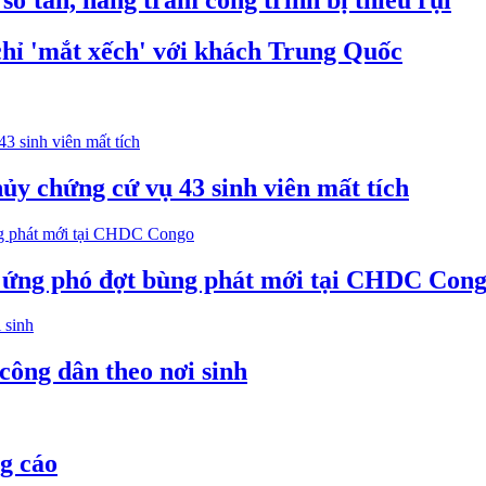
ơ tán, hàng trăm công trình bị thiêu rụi
hỉ 'mắt xếch' với khách Trung Quốc
ủy chứng cứ vụ 43 sinh viên mất tích
ể ứng phó đợt bùng phát mới tại CHDC Con
công dân theo nơi sinh
g cáo