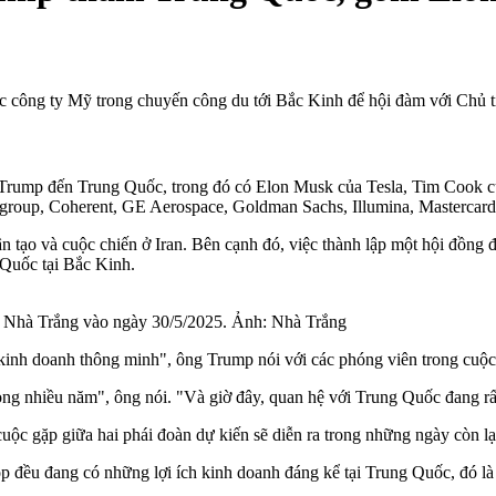
 công ty Mỹ trong chuyến công du tới Bắc Kinh để hội đàm với Chủ 
rump đến Trung Quốc, trong đó có Elon Musk của Tesla, Tim Cook củ
itigroup, Coherent, GE Aerospace, Goldman Sachs, Illumina, Masterca
nhân tạo và cuộc chiến ở Iran. Bên cạnh đó, việc thành lập một hội đồn
 Quốc tại Bắc Kinh.
i Nhà Trắng vào ngày 30/5/2025. Ảnh: Nhà Trắng
 kinh doanh thông minh", ông Trump nói với các phóng viên trong cuộ
rong nhiều năm", ông nói. "Và giờ đây, quan hệ với Trung Quốc đang rấ
c gặp giữa hai phái đoàn dự kiến ​​sẽ diễn ra trong những ngày còn lạ
 đều đang có những lợi ích kinh doanh đáng kể tại Trung Quốc, đó là 