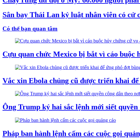
Cháy rừng dữ dội ở Mỹ: 60.000 người phải s
Sân bay Thái Lan kỷ luật nhân viên có cử c
Có thể bạn quan tâm
Cựu quan chức Mexico bị bắt vì cáo buộc h
Vắc xin Ebola chủng cũ được triển khai đ
Ông Trump ký hai sắc lệnh mới siết quyền 
Pháp ban hành lệnh cấm các cuộc gọi quản