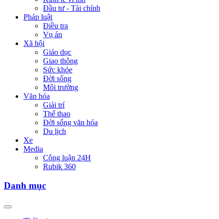
Đầu tư - Tài chính
Pháp luật
Điều tra
Vụ án
Xã hội
Giáo dục
Giao thông
Sức khỏe
Đời sống
Môi trường
Văn hóa
Giải trí
Thể thao
Đời sống văn hóa
Du lịch
Xe
Media
Công luận 24H
Rubik 360
Danh mục