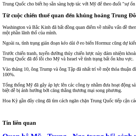
Trung Quốc cho biết họ sẵn sàng hợp tác với Mỹ để theo đuổi "sự ổn
Từ cuộc chiến thuế quan đến khủng hoảng Trung Đ
Washington và Bắc Kinh đã bất đồng quan điểm về nhiều vấn đề then 
một phần lãnh thổ của mình.
Ngoài ra, tình trạng gián đoạn kéo dài ở eo biển Hormuz cũng dự kiến 
Trước chiến tranh, tuyến đường thủy chiến lược này đảm nhiệm kho
Trung Quốc đã đổ lỗi cho Mỹ và Israel về tình trạng bất ổn khu vực.
Vào tháng 10, ông Trump và ông Tập đã nhất trí về một thỏa thuận đì
100%.
Tổng thống Mỹ đã gây áp lực lên các công ty nhằm đưa hoạt động sản
biệt dễ bị ảnh hưởng bởi căng thẳng thương mại song phương.
Hoa Kỳ gần đây cũng đã tìm cách ngăn chặn Trung Quốc tiếp cận các c
Tin liên quan