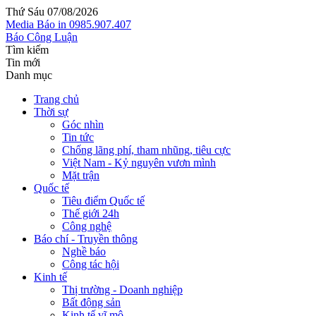
Thứ Sáu 07/08/2026
Media
Báo in
0985.907.407
Báo Công Luận
Tìm kiếm
Tin mới
Danh mục
Trang chủ
Thời sự
Góc nhìn
Tin tức
Chống lãng phí, tham nhũng, tiêu cực
Việt Nam - Kỷ nguyên vươn mình
Mặt trận
Quốc tế
Tiêu điểm Quốc tế
Thế giới 24h
Công nghệ
Báo chí - Truyền thông
Nghề báo
Công tác hội
Kinh tế
Thị trường - Doanh nghiệp
Bất động sản
Kinh tế vĩ mô