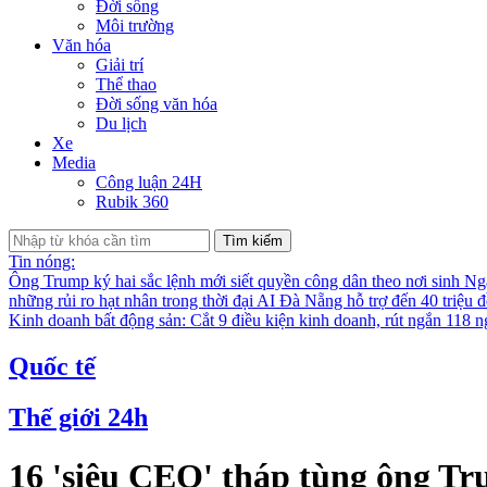
Đời sống
Môi trường
Văn hóa
Giải trí
Thể thao
Đời sống văn hóa
Du lịch
Xe
Media
Công luận 24H
Rubik 360
Tìm kiếm
Tin nóng:
Ông Trump ký hai sắc lệnh mới siết quyền công dân theo nơi sinh
Nga
những rủi ro hạt nhân trong thời đại AI
Đà Nẵng hỗ trợ đến 40 triệu đ
Kinh doanh bất động sản: Cắt 9 điều kiện kinh doanh, rút ngắn 118 n
Quốc tế
Thế giới 24h
16 'siêu CEO' tháp tùng ông 