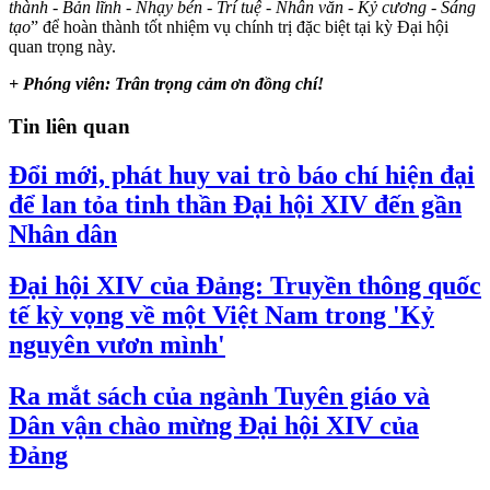
thành -
B
ả
n
l
ĩ
nh - N
h
ạ
y bén - Trí t
u
ệ
- Nhân
v
ă
n -
K
ỷ
c
ư
ơ
ng - Sáng
t
ạ
o
” để hoàn thành tốt nhiệm vụ chính trị đặc biệt tại kỳ Đại hội
quan trọng này.
+ Phóng viên: Trân t
r
ọ
ng
c
ả
m
ơ
n
đ
ồ
ng chí!
Tin liên quan
Đổi mới, phát huy vai trò báo chí hiện đại
để lan tỏa tinh thần Đại hội XIV đến gần
Nhân dân
Đại hội XIV của Đảng: Truyền thông quốc
tế kỳ vọng về một Việt Nam trong 'Kỷ
nguyên vươn mình'
Ra mắt sách của ngành Tuyên giáo và
Dân vận chào mừng Đại hội XIV của
Đảng