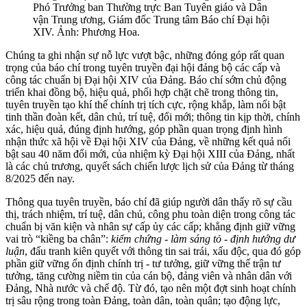
Phó Trưởng ban Thường trực Ban Tuyên giáo và Dân
vận Trung ương, Giám đốc Trung tâm Báo chí Đại hội
XIV. Ảnh: Phương Hoa.
Chúng ta ghi nhận sự nỗ lực vượt bậc, những đóng góp rất quan
trọng của báo chí trong tuyên truyền đại hội đảng bộ các cấp và
công tác chuẩn bị Đại hội XIV của Đảng. Báo chí sớm chủ động
triển khai đồng bộ, hiệu quả, phối hợp chặt chẽ trong thông tin,
tuyên truyền tạo khí thế chính trị tích cực, rộng khắp, làm nổi bật
tinh thần đoàn kết, dân chủ, trí tuệ, đổi mới; thông tin kịp thời, chính
xác, hiệu quả, đúng định hướng, góp phần quan trọng định hình
nhận thức xã hội về Đại hội XIV của Đảng, về những kết quả nổi
bật sau 40 năm đổi mới, của nhiệm kỳ Đại hội XIII của Đảng, nhất
là các chủ trương, quyết sách chiến lược lịch sử của Đảng từ tháng
8/2025 đến nay.
Thông qua tuyên truyền, báo chí đã giúp người dân thấy rõ sự cầu
thị, trách nhiệm, trí tuệ, dân chủ, công phu toàn diện trong công tác
chuẩn bị văn kiện và nhân sự cấp ủy các cấp; khẳng định giữ vững
vai trò “kiềng ba chân”:
k
i
ể
m c
h
ứ
ng - làm sáng
t
ỏ
-
đ
ị
nh
h
ư
ớ
ng
d
ư
l
u
ậ
n
, đấu tranh kiên quyết với thông tin sai trái, xấu độc, qua đó góp
phần giữ vững ổn định chính trị - tư tưởng, giữ vững thế trận tư
tưởng, tăng cường niềm tin của cán bộ, đảng viên và nhân dân với
Đảng, Nhà nước và chế độ. Từ đó, tạo nên một đợt sinh hoạt chính
trị sâu rộng trong toàn Đảng, toàn dân, toàn quân; tạo động lực,