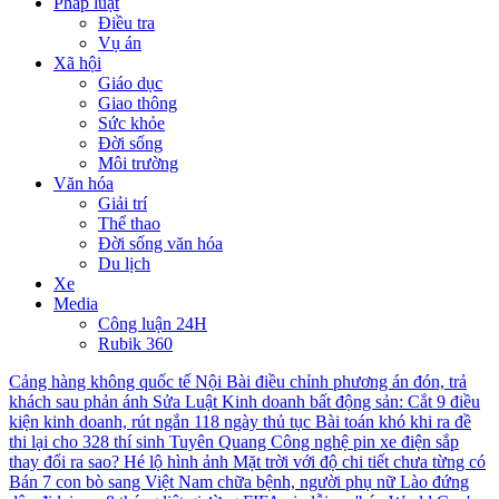
Pháp luật
Điều tra
Vụ án
Xã hội
Giáo dục
Giao thông
Sức khỏe
Đời sống
Môi trường
Văn hóa
Giải trí
Thể thao
Đời sống văn hóa
Du lịch
Xe
Media
Công luận 24H
Rubik 360
Cảng hàng không quốc tế Nội Bài điều chỉnh phương án đón, trả
khách sau phản ánh
Sửa Luật Kinh doanh bất động sản: Cắt 9 điều
kiện kinh doanh, rút ngắn 118 ngày thủ tục
Bài toán khó khi ra đề
thi lại cho 328 thí sinh Tuyên Quang
Công nghệ pin xe điện sắp
thay đổi ra sao?
Hé lộ hình ảnh Mặt trời với độ chi tiết chưa từng có
Bán 7 con bò sang Việt Nam chữa bệnh, người phụ nữ Lào đứng