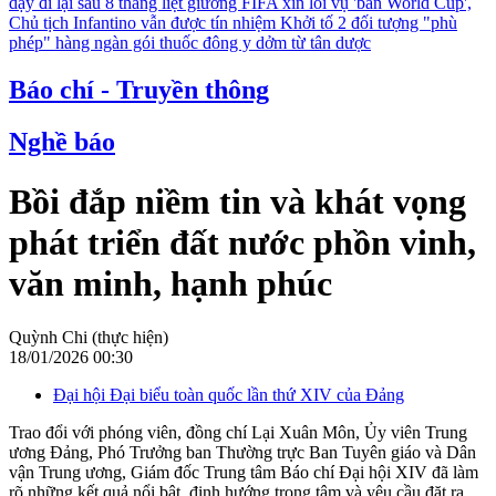
dậy đi lại sau 8 tháng liệt giường
FIFA xin lỗi vụ 'bán World Cup',
Chủ tịch Infantino vẫn được tín nhiệm
Khởi tố 2 đối tượng "phù
phép" hàng ngàn gói thuốc đông y dởm từ tân dược
Báo chí - Truyền thông
Nghề báo
Bồi đắp niềm tin và khát vọng
phát triển đất nước phồn vinh,
văn minh, hạnh phúc
Quỳnh Chi (thực hiện)
18/01/2026 00:30
Đại hội Đại biểu toàn quốc lần thứ XIV của Đảng
Trao đổi với phóng viên, đồng chí Lại Xuân Môn, Ủy viên Trung
ương Đảng, Phó Trưởng ban Thường trực Ban Tuyên giáo và Dân
vận Trung ương, Giám đốc Trung tâm Báo chí Đại hội XIV đã làm
rõ những kết quả nổi bật, định hướng trọng tâm và yêu cầu đặt ra