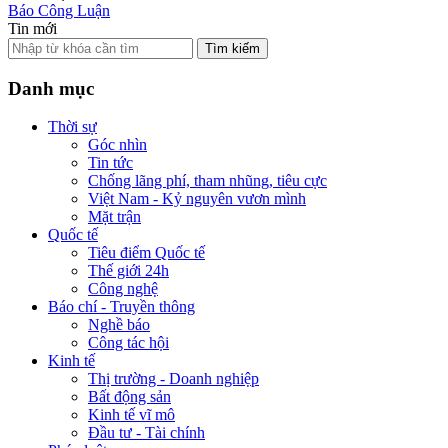
Báo Công Luận
Tin mới
Tìm kiếm
Danh mục
Thời sự
Góc nhìn
Tin tức
Chống lãng phí, tham nhũng, tiêu cực
Việt Nam - Kỷ nguyên vươn mình
Mặt trận
Quốc tế
Tiêu điểm Quốc tế
Thế giới 24h
Công nghệ
Báo chí - Truyền thông
Nghề báo
Công tác hội
Kinh tế
Thị trường - Doanh nghiệp
Bất động sản
Kinh tế vĩ mô
Đầu tư - Tài chính