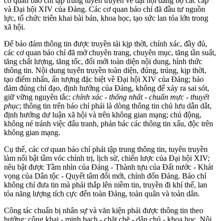
cơ quan báo chí tập trung tuyên truyền về đại hội đảng bộ các cấp
và Đại hội XIV của Đảng. Các cơ quan báo chí đã đầu tư nguồn
lực, tổ chức triển khai bài bản, khoa học, tạo sức lan tỏa lớn trong
xã hội.
Để bảo đảm thông tin được truyền tải kịp thời, chính xác, đầy đủ,
các cơ quan báo chí đã mở chuyên trang, chuyên mục, tăng tần suất,
tăng chất lượng, tăng tốc, đổi mới toàn diện nội dung, hình thức
thông tin. Nội dung tuyên truyền toàn diện, đúng, trúng, kịp thời,
tạo điểm nhấn, ấn tượng đặc biệt về Đại hội XIV của Đảng; bảo
đảm đúng chỉ đạo, định hướng của Đảng, không để xảy ra sai sót,
giữ vững nguyên tắc:
chính xác - t
h
ố
ng n
h
ấ
t - ch
u
ẩ
n
m
ự
c - thu
y
ế
t
p
h
ụ
c
; thông tin trên báo chí phải là dòng thông tin chủ lưu dẫn dắt,
định hướng dư luận xã hội và trên không gian mạng; chủ động,
không né tránh việc đấu tranh, phản bác các thông tin xấu, độc trên
không gian mạng.
Cụ thể, các cơ quan báo chí phải tập trung thông tin, tuyên truyền
làm nổi bật tầm vóc chính trị, lịch sử, chiến lược của Đại hội XIV;
nêu bật được Tầm nhìn của Đảng - Thành tựu của Đất nước - Khát
vọng của Dân tộc - Quyết tâm đổi mới, chỉnh đốn Đảng. Báo chí
không chỉ đưa tin mà phải thắp lên niềm tin, truyền đi khí thế, lan
tỏa năng lượng tích cực đến toàn Đảng, toàn quân và toàn dân.
Công tác chuẩn bị nhân sự và văn kiện phải được thông tin theo
hướng: công khai - minh bạch - chặt chẽ - dân chủ - khoa học. Nội