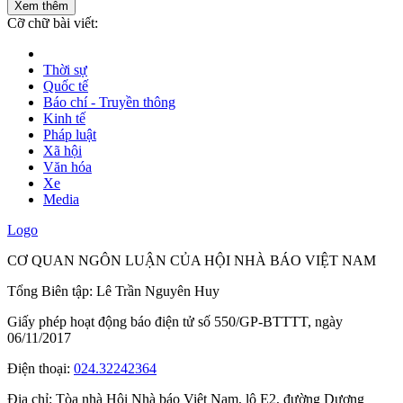
Xem thêm
Cỡ chữ bài viết:
Thời sự
Quốc tế
Báo chí - Truyền thông
Kinh tế
Pháp luật
Xã hội
Văn hóa
Xe
Media
Logo
CƠ QUAN NGÔN LUẬN CỦA HỘI NHÀ BÁO VIỆT NAM
Tổng Biên tập: Lê Trần Nguyên Huy
Giấy phép hoạt động báo điện tử số 550/GP-BTTTT, ngày
06/11/2017
Điện thoại:
024.32242364
Địa chỉ:
Tòa nhà Hội Nhà báo Việt Nam, lô E2, đường Dương