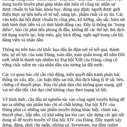
dung tuyên truyền phải giúp nhân dân hiểu rõ công tác nhân sự
được chuẩn bị bài bản, khoa học, đúng quy định; người được giới
thiệu thực sự tiêu biểu về trí tuệ, năng lực, phẩm chất và uy tín. Các
văn kiện đại hội được chuẩn bị công phu, kỹ lưỡng, sâu sắc, bám sát
tình hình thực tiễn và có tính hành động cao. Đây là thông tin “trọng
điểm”, báo chí phải tiên phong đi đầu, không để các thế lực thù địch
lợi dụng xuyên tạc, bóp méo, gây kích động, nghi ngờ trong cán bộ,
đảng viên và nhân dân.
Thông tin trên báo chí khắc họa dấu ấn đậm nét về kết quả, thành
tựu, sự nỗ lực của toàn Đảng, toàn dân, toàn quân trong 40 năm Đổi
mới, nhất là thành tựu nhiệm kỳ Đại hội XIII của Đảng, củng cố
vững chắc niềm tin của nhân dân vào tương lai đất nước.
Các cơ quan báo chí cần chủ động, kiên quyết đấu tranh phản bác
thông tin xấu, độc, các luận điệu sai trái, thù địch bằng lý lẽ sắc bén,
chứng cứ thuyết phục. Báo chí phải làm chủ không gian mạng, giữ
vai trò dẫn dắt, chủ đạo chứ không chạy theo mạng xã hội.
Về hình thức, cần đầu tư nghiêm túc vào công nghệ truyền thông để
tạo ra những sản phẩm báo chí số chất lượng. Đại hội XIV của
Đảng phải có những sản phẩm truyền thông khác biệt, chính xác,
thuyết phục, hấp dẫn, có khả năng lan tỏa cao; xây dựng các gói nội
dung số để tuyên truyền về Đại hội XIV của Đảng. Đẩy mạnh xây
dựng, đăng, phát clip ngắn, phóng sự, livestream, tọa đàm online