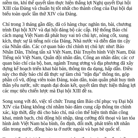
niềm tin, khí thế quyết tâm thực hiện thắng lợi Nghị quyết Đại hội
XIII của Đảng và chuẩn bị tốt nhất cho thành công của Đại hội đại
biểu toàn quốc lần thứ XIV của Đảng.
Chỉ trong 3 tháng gần đây, đã có hàng chục nghìn tin, bài, chương
trình Đại hội XIV và đại hội đảng bộ các cấp. Hệ thống Báo chí
cách mạng Việt Nam đã phát huy vai trò chủ lực, nòng cốt, xung
kích, thực sự là tiếng nói của Đảng, Nhà nước và diễn đàn tin cậy
của Nhân dân. Các cơ quan báo chí chính trị chủ lực như: Báo
Nhân Dân, Thông tấn xã Việt Nam, Đài Truyền hình Việt Nam, Đài
Tiếng nói Việt Nam, Quân đội nhân dân, Công an nhân dân; các cơ
quan báo chí của bộ, ban, ngành Trung ương và địa phương đã xây
dựng kế hoạch triển khai bài bản, thông tin đa dạng, hấp dẫn. Điều
này cho thấy báo chí đã thực sự làm chủ "trận địa" thông tin, góp
phần cổ vũ, động viên toàn Đảng, toàn dân, toàn quân phát huy tinh
thần yêu nước, sức mạnh đại đoàn kết, quyết tâm thực hiện thắng lợi
các mục tiêu chiến lược mà Đại hội XIII đề ra.
Song song với đó, việc tổ chức Trung tâm Báo chí phục vụ Đại hội
XIV của Đảng không chỉ nhằm bảo đảm cung cấp thông tin chính
xác, kịp thời, đầy đủ cho báo chí, mà còn thể hiện tinh thần công
khai, minh bạch, chủ động hội nhập, tăng cường đối thoại và lan tỏa
hình ảnh Việt Nam hòa bình, ổn định, đổi mới, phát triển tới nhân
dân trong nước, đồng bào ta ở nước ngoài và bạn bè quốc tế.