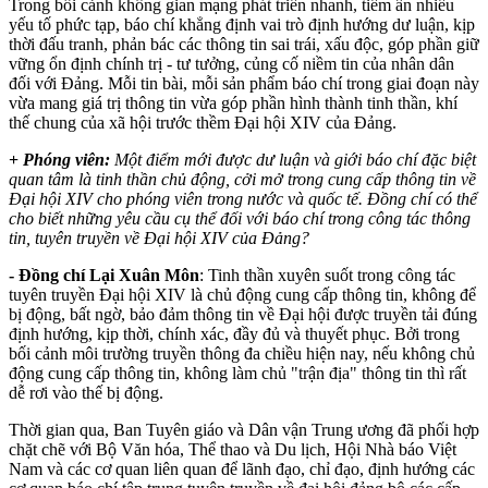
Trong bối cảnh không gian mạng phát triển nhanh, tiềm ẩn nhiều
yếu tố phức tạp, báo chí khẳng định vai trò định hướng dư luận, kịp
thời đấu tranh, phản bác các thông tin sai trái, xấu độc, góp phần giữ
vững ổn định chính trị - tư tưởng, củng cố niềm tin của nhân dân
đối với Đảng. Mỗi tin bài, mỗi sản phẩm báo chí trong giai đoạn này
vừa mang giá trị thông tin vừa góp phần hình thành tinh thần, khí
thế chung của xã hội trước thềm Đại hội XIV của Đảng.
+
Phóng viên:
Một điểm mới được dư luận và giới báo chí đặc biệt
quan tâm là tinh thần chủ động, cởi mở trong cung cấp thông tin về
Đại hội XIV cho phóng viên trong nước và quốc tế. Đồng chí có thể
cho biết những yêu cầu cụ thể đối với báo chí trong công tác thông
tin, tuyên truyền về Đại hội XIV của Đảng?
- Đ
ồ
ng chí
L
ạ
i Xuân Môn
: Tinh thần xuyên suốt trong công tác
tuyên truyền Đại hội XIV là chủ động cung cấp thông tin, không để
bị động, bất ngờ, bảo đảm thông tin về Đại hội được truyền tải đúng
định hướng, kịp thời, chính xác, đầy đủ và thuyết phục. Bởi trong
bối cảnh môi trường truyền thông đa chiều hiện nay, nếu không chủ
động cung cấp thông tin, không làm chủ "trận địa" thông tin thì rất
dễ rơi vào thế bị động.
Thời gian qua, Ban Tuyên giáo và Dân vận Trung ương đã phối hợp
chặt chẽ với Bộ Văn hóa, Thể thao và Du lịch, Hội Nhà báo Việt
Nam và các cơ quan liên quan để lãnh đạo, chỉ đạo, định hướng các