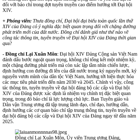
đối với báo chí trong đợt tuyên truyền cao điểm hướng tới Đại hội
XIV.
+
Phóng viên:
Thưa đồng chí, Đại hội đại biểu toàn quốc lần thứ
XIV của Đảng có ý nghĩa đặc biệt quan trọng đối với chặng đường
phát triển mới của đất nước. Đồng chí đánh giá như thế nào về
công tác thông tin, tuyên truyền về Đại hội XIV của Đảng thời gian
qu
a?
- Đ
ồ
ng chí
L
ạ
i Xuân Môn
: Đại hội XIV Đảng Cộng sản Việt Nam
đánh dấu bước ngoặt quan trọng, không chỉ tổng kết một nhiệm kỳ,
một chặng đường phát triển mà còn xác lập tầm nhìn chiến lược,
định hướng con đường đi lên của đất nước trong kỷ nguyên mới, kỷ
nguyên vươn mình của dân tộc Việt Nam, hướng tới hiện thực hóa
các mục tiêu phát triển đến năm 2030 và 2045. Chính vì vậy, công
tác thông tin, tuyên truyền về đại hội đảng bộ các cấp và Đại hội
XIV của Đảng được xác định là nhiệm vụ chính trị đặc biệt quan
trọng, trong đó báo chí là lực lượng chủ lực. Ban Tuyên giáo và
Dân vận Trung ương đã tập trung lãnh đạo, chỉ đạo, hướng dẫn,
định hướng các cơ quan báo chí tập trung thông tin, tuyên truyền về
đại hội đảng bộ các cấp và Đại hội XIV của Đảng ngay từ đầu năm
2025.
Đồng chí Lại Xuân Môn, Ủy viên Trung ương Đảng,