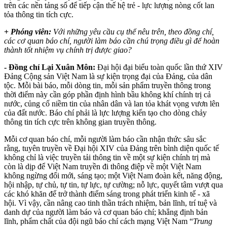
trên các nền tảng số để tiếp cận thế hệ trẻ - lực lượng nòng cốt lan
tỏa thông tin tích cực.
+
Phóng viên:
Với những yêu cầu cụ thể nêu trên, theo đồng chí,
các cơ quan báo chí, người làm báo cần chú trọng điều gì để hoàn
thành tốt nhiệm vụ chính trị được giao?
- Đ
ồ
ng chí
L
ạ
i Xuân Môn:
Đại hội đại biểu toàn quốc lần thứ XIV
Đảng Cộng sản Việt Nam là sự kiện trọng đại của Đảng, của dân
tộc. Mỗi bài báo, mỗi dòng tin, mỗi sản phẩm truyền thông trong
thời điểm này cần góp phần định hình bầu không khí chính trị cả
nước, củng cố niềm tin của nhân dân và lan tỏa khát vọng vươn lên
của đất nước. Báo chí phải là lực lượng kiến tạo cho dòng chảy
thông tin tích cực trên không gian truyền thông.
Mỗi cơ quan báo chí, mỗi người làm báo cần nhận thức sâu sắc
rằng, tuyên truyền về Đại hội XIV của Đảng trên bình diện quốc tế
không chỉ là việc truyền tải thông tin về một sự kiện chính trị mà
còn là dịp để Việt Nam truyền đi thông điệp về một Việt Nam
không ngừng đổi mới, sáng tạo; một Việt Nam đoàn kết, năng động,
hội nhập, tự chủ, tự tin, tự lực, tự cường; nỗ lực, quyết tâm vượt qua
các khó khăn để trở thành điểm sáng trong phát triển kinh tế - xã
hội. Vì vậy, cần nâng cao tinh thần trách nhiệm, bản lĩnh, trí tuệ và
danh dự của người làm báo và cơ quan báo chí; khẳng định bản
lĩnh, phẩm chất của đội ngũ báo chí cách mạng Việt Nam “
Trung