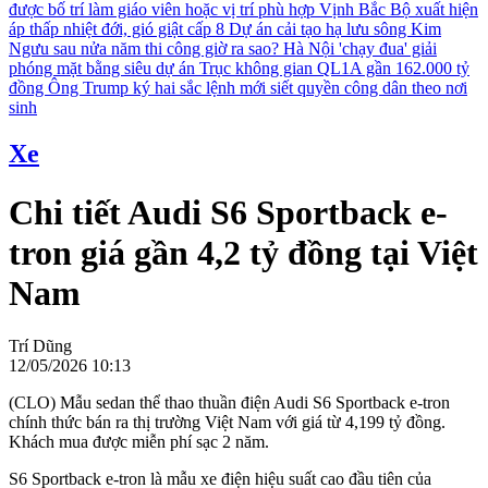
được bố trí làm giáo viên hoặc vị trí phù hợp
Vịnh Bắc Bộ xuất hiện
áp thấp nhiệt đới, gió giật cấp 8
Dự án cải tạo hạ lưu sông Kim
Ngưu sau nửa năm thi công giờ ra sao?
Hà Nội 'chạy đua' giải
phóng mặt bằng siêu dự án Trục không gian QL1A gần 162.000 tỷ
đồng
Ông Trump ký hai sắc lệnh mới siết quyền công dân theo nơi
sinh
Xe
Chi tiết Audi S6 Sportback e-
tron giá gần 4,2 tỷ đồng tại Việt
Nam
Trí Dũng
12/05/2026 10:13
(CLO) Mẫu sedan thể thao thuần điện Audi S6 Sportback e-tron
chính thức bán ra thị trường Việt Nam với giá từ 4,199 tỷ đồng.
Khách mua được miễn phí sạc 2 năm.
S6 Sportback e-tron là mẫu xe điện hiệu suất cao đầu tiên của