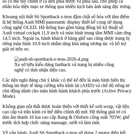
số có thể tùy chỉnh ở cả đèn phía trước và phía sau, cho phép cá
nhân hóa diện mạo xe thông qua nhiều kịch bản ánh sáng đặc trưng.
Khoang nội thất S6 Sportback e-tron đậm chất số hóa với tâm điểm
là hệ thống Audi MMI panoramic display thiết kế cong sử dụng
công nghệ OLED. Hệ thống bao gồm bảng đồng hồ kỹ thuật số
Audi virtual cockpit 11,9 inch và màn hình trung tâm MMI cảm ứng
14,5 inch. Ngoài ra, hành khách ở hàng ghế sau cũng được trang bị
riêng màn hình 10,9 inch nhằm tăng khả năng tương tác và hỗ trợ
giải trí trên xe.
Xe sở hữu kiểu dáng fastback và trang bị nhiều công
nghệ có tính nhận diện cao.
Các tiện nghi đáng chú ý khác có thể kế đến là màn hình hiển thị
thông tin thực tế tăng cường trên kính lái (AHD) và chế độ riêng tư
chủ động dành cho màn hình hành khách phía trước (Active Privacy
Mode).
Không gian nội thất được hoàn thiện với thiết kế soft-wrap, vật liệu
cao cấp và trần kính có thể điều chỉnh độ mờ. Hệ thống giải trí có
dàn âm thanh 16 loa cao cấp Bang & Olufsen công suất 705W; ghế
trước tích hợp chức năng massage, sưởi và làm mát.
Về vận hành, Audi S6 Sportback e-tron sử dụng 2 motor điện kết