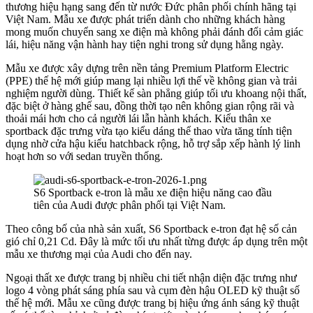
thương hiệu hạng sang đến từ nước Đức phân phối chính hãng tại
Việt Nam. Mẫu xe được phát triển dành cho những khách hàng
mong muốn chuyển sang xe điện mà không phải đánh đổi cảm giác
lái, hiệu năng vận hành hay tiện nghi trong sử dụng hằng ngày.
Mẫu xe được xây dựng trên nền tảng Premium Platform Electric
(PPE) thế hệ mới giúp mang lại nhiều lợi thế về không gian và trải
nghiệm người dùng. Thiết kế sàn phẳng giúp tối ưu khoang nội thất,
đặc biệt ở hàng ghế sau, đồng thời tạo nên không gian rộng rãi và
thoải mái hơn cho cả người lái lẫn hành khách. Kiểu thân xe
sportback đặc trưng vừa tạo kiểu dáng thể thao vừa tăng tính tiện
dụng nhờ cửa hậu kiểu hatchback rộng, hỗ trợ sắp xếp hành lý linh
hoạt hơn so với sedan truyền thống.
S6 Sportback e-tron là mẫu xe điện hiệu năng cao đầu
tiên của Audi được phân phối tại Việt Nam.
Theo công bố của nhà sản xuất, S6 Sportback e-tron đạt hệ số cản
gió chỉ 0,21 Cd. Đây là mức tối ưu nhất từng được áp dụng trên một
mẫu xe thương mại của Audi cho đến nay.
Ngoại thất xe được trang bị nhiều chi tiết nhận diện đặc trưng như
logo 4 vòng phát sáng phía sau và cụm đèn hậu OLED kỹ thuật số
thế hệ mới. Mẫu xe cũng được trang bị hiệu ứng ánh sáng kỹ thuật