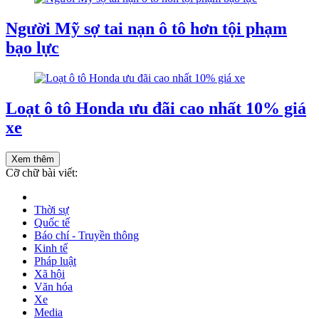
Người Mỹ sợ tai nạn ô tô hơn tội phạm
bạo lực
Loạt ô tô Honda ưu đãi cao nhất 10% giá
xe
Xem thêm
Cỡ chữ bài viết:
Thời sự
Quốc tế
Báo chí - Truyền thông
Kinh tế
Pháp luật
Xã hội
Văn hóa
Xe
Media