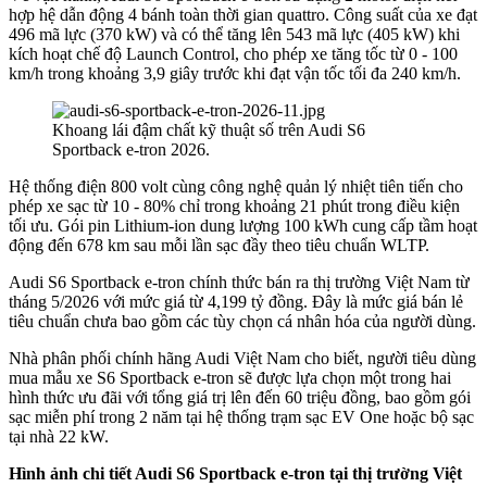
hợp hệ dẫn động 4 bánh toàn thời gian quattro. Công suất của xe đạt
496 mã lực (370 kW) và có thể tăng lên 543 mã lực (405 kW) khi
kích hoạt chế độ Launch Control, cho phép xe tăng tốc từ 0 - 100
km/h trong khoảng 3,9 giây trước khi đạt vận tốc tối đa 240 km/h.
Khoang lái đậm chất kỹ thuật số trên Audi S6
Sportback e-tron 2026.
Hệ thống điện 800 volt cùng công nghệ quản lý nhiệt tiên tiến cho
phép xe sạc từ 10 - 80% chỉ trong khoảng 21 phút trong điều kiện
tối ưu. Gói pin Lithium-ion dung lượng 100 kWh cung cấp tầm hoạt
động đến 678 km sau mỗi lần sạc đầy theo tiêu chuẩn WLTP.
Audi S6 Sportback e-tron chính thức bán ra thị trường Việt Nam từ
tháng 5/2026 với mức giá từ 4,199 tỷ đồng. Đây là mức giá bán lẻ
tiêu chuẩn chưa bao gồm các tùy chọn cá nhân hóa của người dùng.
Nhà phân phối chính hãng Audi Việt Nam cho biết, người tiêu dùng
mua mẫu xe S6 Sportback e-tron sẽ được lựa chọn một trong hai
hình thức ưu đãi với tổng giá trị lên đến 60 triệu đồng, bao gồm gói
sạc miễn phí trong 2 năm tại hệ thống trạm sạc EV One hoặc bộ sạc
tại nhà 22 kW.
Hình ảnh chi tiết Audi S6 Sportback e-tron tại thị trường Việt