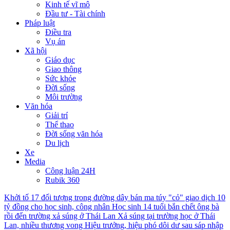
Kinh tế vĩ mô
Đầu tư - Tài chính
Pháp luật
Điều tra
Vụ án
Xã hội
Giáo dục
Giao thông
Sức khỏe
Đời sống
Môi trường
Văn hóa
Giải trí
Thể thao
Đời sống văn hóa
Du lịch
Xe
Media
Công luận 24H
Rubik 360
Khởi tố 17 đối tượng trong đường dây bán ma túy "cỏ" giao dịch 10
tỷ đồng cho học sinh, công nhân
Học sinh 14 tuổi bắn chết ông bà
rồi đến trường xả súng ở Thái Lan
Xả súng tại trường học ở Thái
Lan, nhiều thương vong
Hiệu trưởng, hiệu phó dôi dư sau sáp nhập