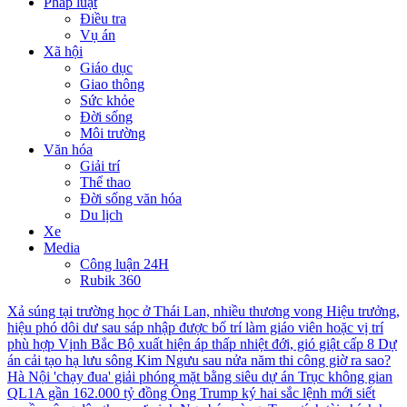
Pháp luật
Điều tra
Vụ án
Xã hội
Giáo dục
Giao thông
Sức khỏe
Đời sống
Môi trường
Văn hóa
Giải trí
Thể thao
Đời sống văn hóa
Du lịch
Xe
Media
Công luận 24H
Rubik 360
Xả súng tại trường học ở Thái Lan, nhiều thương vong
Hiệu trưởng,
hiệu phó dôi dư sau sáp nhập được bố trí làm giáo viên hoặc vị trí
phù hợp
Vịnh Bắc Bộ xuất hiện áp thấp nhiệt đới, gió giật cấp 8
Dự
án cải tạo hạ lưu sông Kim Ngưu sau nửa năm thi công giờ ra sao?
Hà Nội 'chạy đua' giải phóng mặt bằng siêu dự án Trục không gian
QL1A gần 162.000 tỷ đồng
Ông Trump ký hai sắc lệnh mới siết