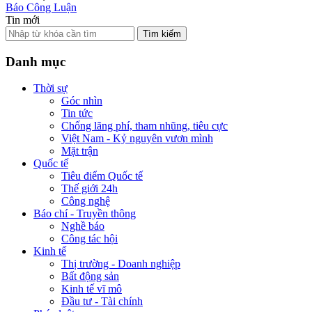
Báo Công Luận
Tin mới
Tìm kiếm
Danh mục
Thời sự
Góc nhìn
Tin tức
Chống lãng phí, tham nhũng, tiêu cực
Việt Nam - Kỷ nguyên vươn mình
Mặt trận
Quốc tế
Tiêu điểm Quốc tế
Thế giới 24h
Công nghệ
Báo chí - Truyền thông
Nghề báo
Công tác hội
Kinh tế
Thị trường - Doanh nghiệp
Bất động sản
Kinh tế vĩ mô
Đầu tư - Tài chính