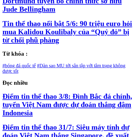
Dortmund tuyên bố chính thức sở hữu
Jude Bellingham
Tin thể thao nổi bật 5/6: 90 triệu euro hỏi
mua Kalidou Koulibaly của “Quỷ đỏ” bị
từ chối phũ phàng
Từ khóa :
#bóng đá quốc tế
#Dàn sao MU tới sân tập với tâm trạng không
được tốt
Đọc nhiều
Điểm tin thể thao 3/8: Đình Bắc đá chính,
tuyển Việt Nam được dự đoán thắng đậm
Indonesia
Điểm tin thể thao 31/7: Siêu máy tính dự
đoán Việt Nam thắng Singapore, đề xuất