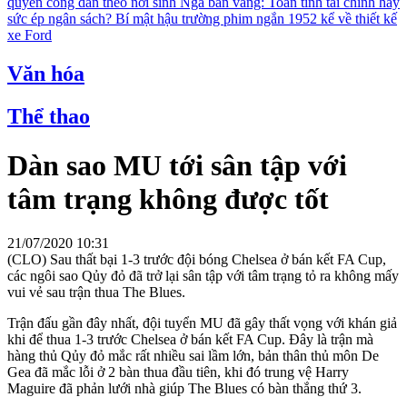
quyền công dân theo nơi sinh
Nga bán vàng: Toan tính tài chính hay
sức ép ngân sách?
Bí mật hậu trường phim ngắn 1952 kể về thiết kế
xe Ford
Văn hóa
Thể thao
Dàn sao MU tới sân tập với
tâm trạng không được tốt
21/07/2020 10:31
(CLO) Sau thất bại 1-3 trước đội bóng Chelsea ở bán kết FA Cup,
các ngôi sao Qủy đỏ đã trở lại sân tập với tâm trạng tỏ ra không mấy
vui vẻ sau trận thua The Blues.
Trận đấu gần đây nhất, đội tuyển MU đã gây thất vọng với khán giả
khi để thua 1-3 trước Chelsea ở bán kết FA Cup. Đây là trận mà
hàng thủ Qủy đỏ mắc rất nhiều sai lầm lớn, bản thân thủ môn De
Gea đã mắc lỗi ở 2 bàn thua đầu tiên, khi đó trung vệ Harry
Maguire đã phản lưới nhà giúp The Blues có bàn thắng thứ 3.