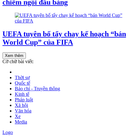
chiếm ngôi đầu bảng
UEFA tuyên bố tẩy chay kế hoạch “bán
World Cup” của FIFA
Xem thêm
Cỡ chữ bài viết:
Thời sự
Quốc tế
Báo chí - Truyền thông
Kinh tế
Pháp luật
Xã hội
Văn hóa
Xe
Media
Logo