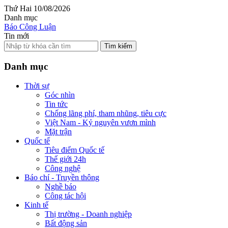
Thứ Hai 10/08/2026
Danh mục
Báo Công Luận
Tin mới
Tìm kiếm
Danh mục
Thời sự
Góc nhìn
Tin tức
Chống lãng phí, tham nhũng, tiêu cực
Việt Nam - Kỷ nguyên vươn mình
Mặt trận
Quốc tế
Tiêu điểm Quốc tế
Thế giới 24h
Công nghệ
Báo chí - Truyền thông
Nghề báo
Công tác hội
Kinh tế
Thị trường - Doanh nghiệp
Bất động sản