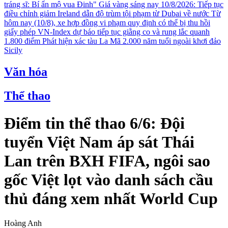
tráng sĩ: Bí ẩn mộ vua Đinh"
Giá vàng sáng nay 10/8/2026: Tiếp tục
điều chỉnh giảm
Ireland dẫn độ trùm tội phạm từ Dubai về nước
Từ
hôm nay (10/8), xe hợp đồng vi phạm quy định có thể bị thu hồi
giấy phép
VN-Index dự báo tiếp tục giằng co và rung lắc quanh
1.800 điểm
Phát hiện xác tàu La Mã 2.000 năm tuổi ngoài khơi đảo
Sicily
Văn hóa
Thể thao
Điểm tin thể thao 6/6: Đội
tuyển Việt Nam áp sát Thái
Lan trên BXH FIFA, ngôi sao
gốc Việt lọt vào danh sách cầu
thủ đáng xem nhất World Cup
Hoàng Anh