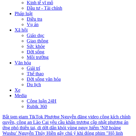
Kinh tế vĩ mô
Đầu tư - Tài chính
Pháp luật
Điều tra
Vụ án
Xã hội
Giáo dục
Giao thông
Sức khỏe
Đời sống
Môi trường
Văn hóa
Giải trí
Thể thao
Đời sống văn hóa
Du lịch
Xe
Media
Công luận 24H
Rubik 360
Bắt tạm giam TikTok Phượng Nguyễn đăng video công kích chính
quyền, công an
Lào Cai yêu cầu khẩn trương cập nhật phương án
ứng phó thiên tai, di dời dân khỏi vùng nguy hiểm
‘Nữ hoàng
Wushu’ Nguyễn Thúy Hiền gây chú ý khi đóng phim "Hộ linh