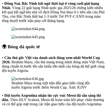
•
Đồng Nai, Bắc Ninh bất ngờ thất bại ở vòng cuối giải hạng
Nhất.
Vòng 22 giải hạng Nhất quốc gia 2025/26 chứng kiến nhiều
kết quả bất ngờ khi nhà vô địch Đồng Nai thua 0-1 trên sân của Phú
Thọ, còn Bắc Ninh thất bại 1-3 trước Trẻ PVF-CAND trong màn
tổng duyệt trước trận play-off thăng hạng.
🌍 Bóng đá quốc tế
•
Cầu thủ gốc Việt vào danh sách đáng xem nhất World Cup
2026.
Ibrahim Maza, cầu thủ mang trong mình dòng máu Việt Nam,
đang chuẩn bị bước lên sân khấu lớn nhất của bóng đá thế giới cùng
đội tuyển Algeria.
Ibrahim Maza trong một trận đấu giao hữu cùng đội
tuyển Algeria trước thềm World Cup. Ảnh: IGNV
•
Đội tuyển Argentina nhận tin cực vui: Messi đã sẵn sàng thi
đấu.
Theo HLV Scaloni, Messi đã hoàn toàn hồi phục chấn thương
và có thể góp mặt trong các trận giao hữu của đội tuyển Argentina