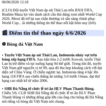
06/06/2026 12:18
(CLO) Đội tuyển Việt Nam áp sát Thái Lan trên BXH FIFA,
Ibrahim Maza lọt vào danh sách cầu thủ đáng xem nhất World Cup
2026, Messi đã trở lại sau chấn thương và sẵn sàng chinh phục
World Cup... là những thông tin thể thao nổi bật hôm nay (6/6).
📰 Điểm tin thể thao ngày 6/6/2026
⚽ Bóng đá Việt Nam
•
Tuyển Việt Nam áp sát Thái Lan, Indonesia nhảy vọt trên
bảng xếp hạng FIFA.
Sau trận hòa 2-2 trước Kuwait, tuyển Thái
Lan bị trừ điểm và tụt xuống hạng 94 thế giới. Trong khi đó, tuyển
Việt Nam giữ nguyên vị trí 99, qua đó thu hẹp khoảng cách với đại
diện xứ Chùa Vàng. Ở chiều ngược lại, Indonesia tăng 4 bậc lên
hạng 118 FIFA sau chiến thắng ấn tượng 3-0 trước Oman, đạt thứ
hạng cao nhất kể từ năm 2006.
•
SHB Đà Nẵng tổ chức lễ tri ân HLV Phan Thanh Hùng.
Chiều 5/6, CLB SHB Đà Nẵng đã tổ chức lễ tri ân HLV Phan
Thanh Hùng vì những đóng góp lớn của ông cho bóng đá Đà Nẵng
nói riêng và bóng đá Việt Nam nói chung.