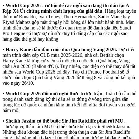
•
World Cup 2026 - cơ hội để các ngôi sao đang thi đấu tại Ả
Rập Xê Út chứng minh chất lượng của giải đấu.
Hàng loạt tuyển
thủ như Ronaldo, Ivan Toney, Theo Hernandez, Sadio Mane hay
Riyad Mahrez góp mặt ở ngày hội bóng đá lớn nhất hành tinh. Màn
trình diễn của họ sẽ là thước đo quan trọng để đánh giá liệu Saudi
Pro League có thực sự đủ sức duy trì đẳng cấp của các ngôi sao
hàng đầu thế giới hay không.
•
Harry Kane dẫn đầu cuộc đua Quả bóng Vàng 2026.
Dựa trên
màn trình diễn cấp CLB mùa 2025-2026, nhà cái Betfair chọn
Harry Kane là ứng cử viên số một cho cuộc đua Quả bóng Vàng
châu Âu 2026 (Ballon d'Or). Tuy nhiên, cục diện có thể thay đổi rất
nhiều sau World Cup 2026 tới đây. Tạp chí France Football sẽ tổ
chức bầu chọn Quả bóng Vàng 2026 từ tháng 8 và công bố kết quả
vào ngày 26/10.
•
World Cup 2026 đổi mới nghi thức trước trận.
Toàn bộ cầu thủ
trong danh sách đăng ký thi đấu sẽ ra đứng ở vòng tròn giữa sân
trong lúc cử quốc ca nhằm tăng tính kết nối giữa đội tuyển và người
hâm mộ.
•
Sheikh Jassim có thể buộc Sir Jim Ratcliffe phải rời MU.
Thương vụ thâu tóm MU có thể chưa khép lại với Sheikh Jassim.
Những điều khoản đặc biệt trong thỏa thuận của Sir Jim Ratcliffe
cùng khả năng nhà Glazer bán cổ phần trong tương lai đang mở ra