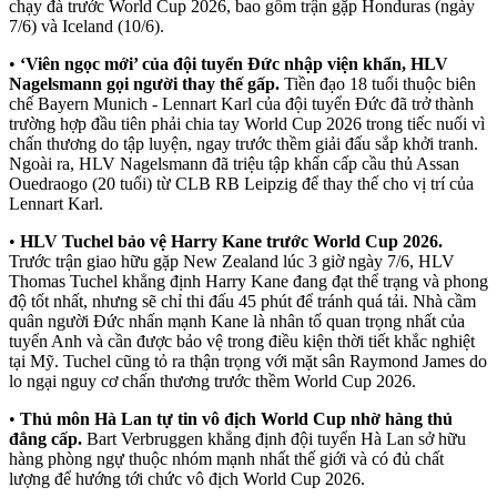
chạy đà trước World Cup 2026, bao gồm trận gặp Honduras (ngày
7/6) và Iceland (10/6).
•
‘Viên ngọc mới’ của đội tuyển Đức nhập viện khẩn, HLV
Nagelsmann gọi người thay thế gấp.
Tiền đạo 18 tuổi thuộc biên
chế Bayern Munich - Lennart Karl của đội tuyển Đức đã trở thành
trường hợp đầu tiên phải chia tay World Cup 2026 trong tiếc nuối vì
chấn thương do tập luyện, ngay trước thềm giải đấu sắp khởi tranh.
Ngoài ra, HLV Nagelsmann đã triệu tập khẩn cấp cầu thủ Assan
Ouedraogo (20 tuổi) từ CLB RB Leipzig để thay thế cho vị trí của
Lennart Karl.
•
HLV Tuchel bảo vệ Harry Kane trước World Cup 2026.
Trước trận giao hữu gặp New Zealand lúc 3 giờ ngày 7/6, HLV
Thomas Tuchel khẳng định Harry Kane đang đạt thể trạng và phong
độ tốt nhất, nhưng sẽ chỉ thi đấu 45 phút để tránh quá tải. Nhà cầm
quân người Đức nhấn mạnh Kane là nhân tố quan trọng nhất của
tuyển Anh và cần được bảo vệ trong điều kiện thời tiết khắc nghiệt
tại Mỹ. Tuchel cũng tỏ ra thận trọng với mặt sân Raymond James do
lo ngại nguy cơ chấn thương trước thềm World Cup 2026.
•
Thủ môn Hà Lan tự tin vô địch World Cup nhờ hàng thủ
đẳng cấp.
Bart Verbruggen khẳng định đội tuyển Hà Lan sở hữu
hàng phòng ngự thuộc nhóm mạnh nhất thế giới và có đủ chất
lượng để hướng tới chức vô địch World Cup 2026.