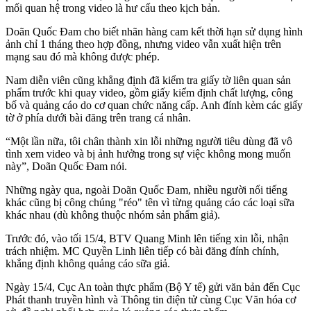
mối quan hệ trong video là hư cấu theo kịch bản.
Doãn Quốc Đam cho biết nhãn hàng cam kết thời hạn sử dụng hình
ảnh chỉ 1 tháng theo hợp đồng, nhưng video vẫn xuất hiện trên
mạng sau đó mà không được phép.
Nam diễn viên cũng khẳng định đã kiểm tra giấy tờ liên quan sản
phẩm trước khi quay video, gồm giấy kiểm định chất lượng, công
bố và quảng cáo do cơ quan chức năng cấp. Anh đính kèm các giấy
tờ ở phía dưới bài đăng trên trang cá nhân.
“Một lần nữa, tôi chân thành xin lỗi những người tiêu dùng đã vô
tình xem video và bị ảnh hưởng trong sự việc không mong muốn
này”, Doãn Quốc Đam nói.
Những ngày qua, ngoài Doãn Quốc Đam, nhiều người nổi tiếng
khác cũng bị công chúng "réo" tên vì từng quảng cáo các loại sữa
khác nhau (dù không thuộc nhóm sản phẩm giả).
Trước đó, vào tối 15/4, BTV Quang Minh lên tiếng xin lỗi, nhận
trách nhiệm. MC Quyền Linh liên tiếp có bài đăng đính chính,
khẳng định không quảng cáo sữa giả.
Ngày 15/4, Cục An toàn thực phẩm (Bộ Y tế) gửi văn bản đến Cục
Phát thanh truyền hình và Thông tin điện tử cùng Cục Văn hóa cơ