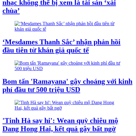
nhạc không thể bị xem là tài sản ‘xài
chùa’
‘Mesdames Thanh Sắc’ nhận phản hồi
đầu tiên từ khán giả quốc tế
Bom tấn 'Ramayana' gây choáng với kinh
phí đầu tư 500 triệu USD
'Tinh Hà say hi': Wean quỳ chiêu mộ
Dang Hong Hai, kết quả gây bất ngờ