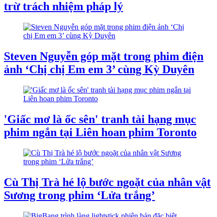
trừ trách nhiệm pháp lý
Steven Nguyễn góp mặt trong phim điện
ảnh ‘Chị chị Em em 3’ cùng Kỳ Duyên
'Giấc mơ là ốc sên' tranh tài hạng mục
phim ngắn tại Liên hoan phim Toronto
Cù Thị Trà hé lộ bước ngoặt của nhân vật
Sương trong phim ‘Lửa trắng’