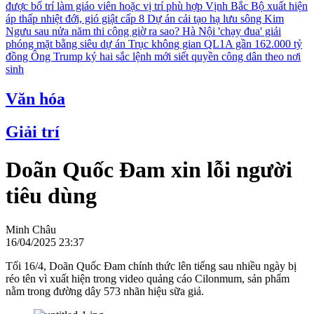
được bố trí làm giáo viên hoặc vị trí phù hợp
Vịnh Bắc Bộ xuất hiện
áp thấp nhiệt đới, gió giật cấp 8
Dự án cải tạo hạ lưu sông Kim
Ngưu sau nửa năm thi công giờ ra sao?
Hà Nội 'chạy đua' giải
phóng mặt bằng siêu dự án Trục không gian QL1A gần 162.000 tỷ
đồng
Ông Trump ký hai sắc lệnh mới siết quyền công dân theo nơi
sinh
Văn hóa
Giải trí
Doãn Quốc Đam xin lỗi người
tiêu dùng
Minh Châu
16/04/2025 23:37
Tối 16/4, Doãn Quốc Đam chính thức lên tiếng sau nhiều ngày bị
réo tên vì xuất hiện trong video quảng cáo Cilonmum, sản phẩm
nằm trong đường dây 573 nhãn hiệu sữa giả.