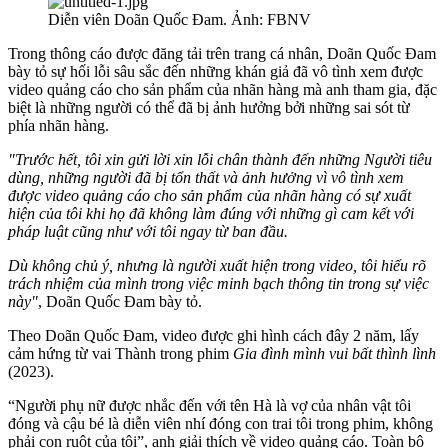
Diễn viên Doãn Quốc Đam. Ảnh: FBNV
Trong thông cáo được đăng tải trên trang cá nhân, Doãn Quốc Đam
bày tỏ sự hối lỗi sâu sắc đến những khán giả đã vô tình xem được
video quảng cáo cho sản phẩm của nhãn hàng mà anh tham gia, đặc
biệt là những người có thể đã bị ảnh hưởng bởi những sai sót từ
phía nhãn hàng.
"Trước hết, tôi xin gửi lời xin lỗi chân thành đến những Người tiêu
dùng, những người đã bị tổn thất và ảnh hưởng vì vô tình xem
được video quảng cáo cho sản phẩm của nhãn hàng có sự xuất
hiện của tôi khi họ đã không làm đúng với những gì cam kết với
pháp luật cũng như với tôi ngay từ ban đầu.
Dù không chủ ý, nhưng là người xuất hiện trong video, tôi hiểu rõ
trách nhiệm của mình trong việc minh bạch thông tin trong sự việc
này"
, Doãn Quốc Đam bày tỏ.
Theo Doãn Quốc Đam, video được ghi hình cách đây 2 năm, lấy
cảm hứng từ vai Thành trong phim
Gia đình mình vui bất thình lình
(2023).
“Người phụ nữ được nhắc đến với tên Hà là vợ của nhân vật tôi
đóng và cậu bé là diễn viên nhí đóng con trai tôi trong phim, không
phải con ruột của tôi”, anh giải thích về video quảng cáo. Toàn bộ