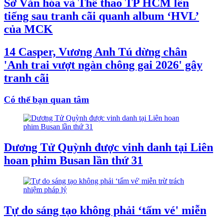
Sở Văn hóa và Thể thao TP HCM lên
tiếng sau tranh cãi quanh album ‘HVL’
của MCK
14 Casper, Vương Anh Tú dừng chân
'Anh trai vượt ngàn chông gai 2026' gây
tranh cãi
Có thể bạn quan tâm
Dương Tử Quỳnh được vinh danh tại Liên
hoan phim Busan lần thứ 31
Tự do sáng tạo không phải ‘tấm vé' miễn