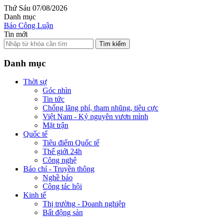
Thứ Sáu 07/08/2026
Danh mục
Báo Công Luận
Tin mới
Tìm kiếm
Danh mục
Thời sự
Góc nhìn
Tin tức
Chống lãng phí, tham nhũng, tiêu cực
Việt Nam - Kỷ nguyên vươn mình
Mặt trận
Quốc tế
Tiêu điểm Quốc tế
Thế giới 24h
Công nghệ
Báo chí - Truyền thông
Nghề báo
Công tác hội
Kinh tế
Thị trường - Doanh nghiệp
Bất động sản