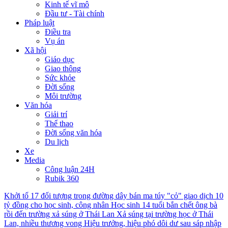
Kinh tế vĩ mô
Đầu tư - Tài chính
Pháp luật
Điều tra
Vụ án
Xã hội
Giáo dục
Giao thông
Sức khỏe
Đời sống
Môi trường
Văn hóa
Giải trí
Thể thao
Đời sống văn hóa
Du lịch
Xe
Media
Công luận 24H
Rubik 360
Khởi tố 17 đối tượng trong đường dây bán ma túy "cỏ" giao dịch 10
tỷ đồng cho học sinh, công nhân
Học sinh 14 tuổi bắn chết ông bà
rồi đến trường xả súng ở Thái Lan
Xả súng tại trường học ở Thái
Lan, nhiều thương vong
Hiệu trưởng, hiệu phó dôi dư sau sáp nhập