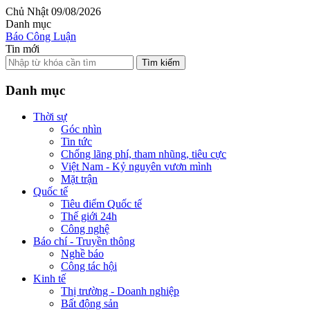
Chủ Nhật 09/08/2026
Danh mục
Báo Công Luận
Tin mới
Tìm kiếm
Danh mục
Thời sự
Góc nhìn
Tin tức
Chống lãng phí, tham nhũng, tiêu cực
Việt Nam - Kỷ nguyên vươn mình
Mặt trận
Quốc tế
Tiêu điểm Quốc tế
Thế giới 24h
Công nghệ
Báo chí - Truyền thông
Nghề báo
Công tác hội
Kinh tế
Thị trường - Doanh nghiệp
Bất động sản