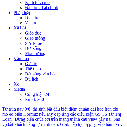
Kinh tế vĩ mô
Đầu tư - Tài chính
Pháp luật
Điều tra
Vụ án
Xã hội
Giáo dục
Giao thông
Sức khỏe
Đời sống
Môi trường
Văn hóa
Giải trí
Thể thao
Đời sống văn hóa
Du lịch
Xe
Media
Công luận 24H
Rubik 360
Từ trưa nay 9/8, thí sinh bắt đầu biết điểm chuẩn đại học
Iran chỉ
mở eo biển Hormuz nếu Mỹ đáp ứng các điều kiện
GS.TS Từ Thị
Loan: 'Đừng biến chửi bới trên mạng thành câu view gây hại'
Sau
vụ bắt khách hàng tự minh oan, Grab tiếp tục bị phạt vì 6 hành vi vi