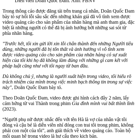
Diễn viên Doãn Quốc Đam. Ảnh: FBNV
Trong thông cáo được đăng tải trên trang cá nhân, Doãn Quốc Đam
bày tỏ sự hối lỗi sâu sắc đến những khán giả đã vô tình xem được
video quảng cáo cho sản phẩm của nhãn hàng mà anh tham gia, đặc
biệt là những người có thể đã bị ảnh hưởng bởi những sai sót từ
phía nhãn hàng.
"Trước hết, tôi xin gửi lời xin lỗi chân thành đến những Người tiêu
dùng, những người đã bị tổn thất và ảnh hưởng vì vô tình xem
được video quảng cáo cho sản phẩm của nhãn hàng có sự xuất
hiện của tôi khi họ đã không làm đúng với những gì cam kết với
pháp luật cũng như với tôi ngay từ ban đầu.
Dù không chủ ý, nhưng là người xuất hiện trong video, tôi hiểu rõ
trách nhiệm của mình trong việc minh bạch thông tin trong sự việc
này"
, Doãn Quốc Đam bày tỏ.
Theo Doãn Quốc Đam, video được ghi hình cách đây 2 năm, lấy
cảm hứng từ vai Thành trong phim
Gia đình mình vui bất thình lình
(2023).
“Người phụ nữ được nhắc đến với tên Hà là vợ của nhân vật tôi
đóng và cậu bé là diễn viên nhí đóng con trai tôi trong phim, không
phải con ruột của tôi”, anh giải thích về video quảng cáo. Toàn bộ
mối quan hệ trong video là hư cấu theo kịch bản.