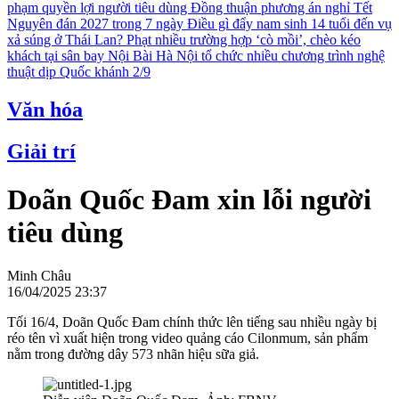
phạm quyền lợi người tiêu dùng
Đồng thuận phương án nghỉ Tết
Nguyên đán 2027 trong 7 ngày
Điều gì đẩy nam sinh 14 tuổi đến vụ
xả súng ở Thái Lan?
Phạt nhiều trường hợp ‘cò mồi’, chèo kéo
khách tại sân bay Nội Bài
Hà Nội tổ chức nhiều chương trình nghệ
thuật dịp Quốc khánh 2/9
Văn hóa
Giải trí
Doãn Quốc Đam xin lỗi người
tiêu dùng
Minh Châu
16/04/2025 23:37
Tối 16/4, Doãn Quốc Đam chính thức lên tiếng sau nhiều ngày bị
réo tên vì xuất hiện trong video quảng cáo Cilonmum, sản phẩm
nằm trong đường dây 573 nhãn hiệu sữa giả.