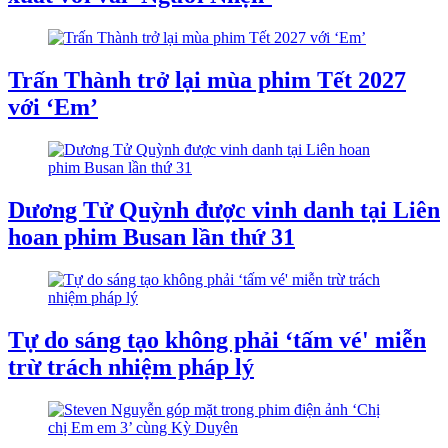
Trấn Thành trở lại mùa phim Tết 2027
với ‘Em’
Dương Tử Quỳnh được vinh danh tại Liên
hoan phim Busan lần thứ 31
Tự do sáng tạo không phải ‘tấm vé' miễn
trừ trách nhiệm pháp lý