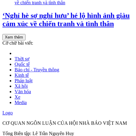
‘Nghỉ hè sợ nghỉ hưu’ hé lộ hình ảnh giàu
cảm xúc về chiến tranh và tình thân
Xem thêm
Cỡ chữ bài viết:
Thời sự
Quốc tế
Báo chí - Truyền thông
Kinh tế
Pháp luật
Xã hội
Văn hóa
Xe
Media
Logo
CƠ QUAN NGÔN LUẬN CỦA HỘI NHÀ BÁO VIỆT NAM
Tổng Biên tập: Lê Trần Nguyên Huy