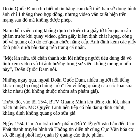
Doãn Quốc Đam cho biết nhãn hàng cam kết thời hạn sử dụng hình
ảnh chỉ 1 tháng theo hợp đồng, nhưng video vẫn xuất hiện trên
mạng sau đó mà không được phép.
Nam diễn viên cũng khẳng định đã kiểm tra giấy tờ liên quan sản
phẩm trước khi quay video, gồm giấy kiểm định chất lượng, công
bố và quảng cáo do cơ quan chức năng cấp. Anh đính kèm các giấy
tờ ở phía dưới bài đăng trên trang cá nhân.
“Một lần nữa, tôi chân thành xin lỗi những người tiêu dùng đã vô
tình xem video và bị ảnh hưởng trong sự việc không mong muốn
này”, Doãn Quốc Đam nói.
Những ngày qua, ngoài Doãn Quốc Đam, nhiều người nổi tiếng
khác cũng bị công chúng "réo" tên vì từng quảng cáo các loại sữa
khác nhau (dù không thuộc nhóm sản phẩm giả).
Trước đó, vào tối 15/4, BTV Quang Minh lên tiếng xin lỗi, nhận
trách nhiệm. MC Quyền Linh liên tiếp có bài đăng đính chính,
khẳng định không quảng cáo sữa giả.
Ngày 15/4, Cục An toàn thực phẩm (Bộ Y tế) gửi văn bản đến Cục
Phát thanh truyền hình và Thông tin điện tử cùng Cục Văn hóa cơ
sở, đề nghị phối hợp quản lý quảng cáo thực phẩm.