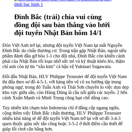
Đình Bắc (trái) chia vui cùng
đồng đội sau bàn thắng vào lưới
đội tuyển Nhật Bản hôm 14/1
Đón Việt Anh trở lại, nhưng đội tuyển Việt Nam lại mất Nguyễn
Đình Bắc do chấn thương cơ. Trong trận gặp Nhật Bản, ngoài siêu
phẩm đánh đầu gỡ hòa 1-1 cho đội nhà, Đình Bắc còn khiến cánh
phải của Nhật Bản rối loạn nhờ sức trẻ và kỹ thuật khéo léo, thậm
chí anh còn tự tin “xâu kim” cả hậu vệ Yukinari Sugawara.
Đối đầu Nhật Bản, HLV Philippe Troussier để đội tuyển Việt Nam
thi đấu theo sơ đồ 4-5-1, với hàng tiền vệ có xu hướng tập trung
phòng ngự, trong đó Tuấn Anh và Thái Sơn chuyên lo việc dọn dẹp
khu vực giữa sân, còn Hùng Dũng là cầu nối giữa các tuyến. 2 bên
cánh Xuân Mạnh và Minh Trọng cũng hạn chế dâng cao.
Tuy nhiên khi chạm trán Indonesia chỉ ở đẳng cấp ngang ngửa,
cộng thêm việc Đình Bắc chấn thương, HLV Philippe Troussier
nhiều khả năng sẽ để đội tuyển Việt Nam trở lại với sơ đồ 3-4-3
quen thuộc giàu sức tấn công hoặc 3-5-2 ở thời điểm cần thiết để
giúp lối chơi cân bằng hơn.