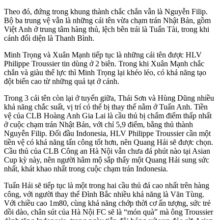
Theo đó, đứng trong khung thành chắc chắn vẫn là Nguyễn Filip.
Bộ ba trung vệ vẫn là những cái tên vừa chạm trán Nhật Bản, gồm
Việt Anh ở trung tâm hàng thủ, lệch bên trái là Tuấn Tài, trong khi
cánh đối diện là Thanh Bình.
Minh Trọng và Xuân Mạnh tiếp tục là những cái tên được HLV
Philippe Troussier tin dùng ở 2 biên. Trong khi Xuân Mạnh chắc
chắn và giàu thể lực thì Minh Trọng lại khéo léo, có khả năng tạo
đột biến cao từ những quả tạt ở cánh.
Trong 3 cái tên còn lại ở tuyến giữa, Thái Sơn và Hùng Dũng nhiều
khả năng chắc suất, vị trí có thể bị thay thế nằm ở Tuấn Anh. Tiền
vệ của CLB Hoàng Anh Gia Lai là cầu thủ bị chấm điểm thấp nhất
ở cuộc chạm trán Nhật Bản, với chỉ 5,9 điểm, bằng thủ thành
Nguyễn Filip. Đối đầu Indonesia, HLV Philippe Troussier cần một
tiền vệ có khả năng tấn công tốt hơn, nên Quang Hải sẽ được chọn.
Cầu thủ của CLB Công an Hà Nội vẫn chưa đá phút nào tại Asian
Cup kỳ này, nên người hâm mộ sắp thấy một Quang Hải sung sức
nhất, khát khao nhất trong cuộc chạm trán Indonesia.
Tuấn Hải sẽ tiếp tục là một trong hai cầu thủ đá cao nhất trên hàng
công, với người thay thế Đình Bắc nhiều khả năng là Văn Tùng.
Với chiều cao 1m80, cùng khả năng chớp thời cơ ấn tượng, sức trẻ
dồi dào, chân sút của Hà Nội FC sẽ là “món quà” mà ông Troussier