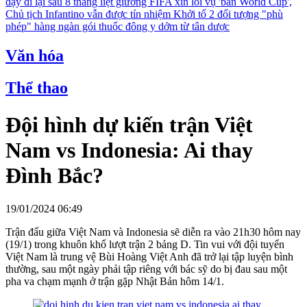
dậy đi lại sau 8 tháng liệt giường
FIFA xin lỗi vụ 'bán World Cup',
Chủ tịch Infantino vẫn được tín nhiệm
Khởi tố 2 đối tượng "phù
phép" hàng ngàn gói thuốc đông y dởm từ tân dược
Văn hóa
Thể thao
Đội hình dự kiến trận Việt
Nam vs Indonesia: Ai thay
Đình Bắc?
19/01/2024 06:49
Trận đấu giữa Việt Nam và Indonesia sẽ diễn ra vào 21h30 hôm nay
(19/1) trong khuôn khổ lượt trận 2 bảng D. Tin vui với đội tuyển
Việt Nam là trung vệ Bùi Hoàng Việt Anh đã trở lại tập luyện bình
thường, sau một ngày phải tập riêng với bác sỹ do bị đau sau một
pha va chạm mạnh ở trận gặp Nhật Bản hôm 14/1.