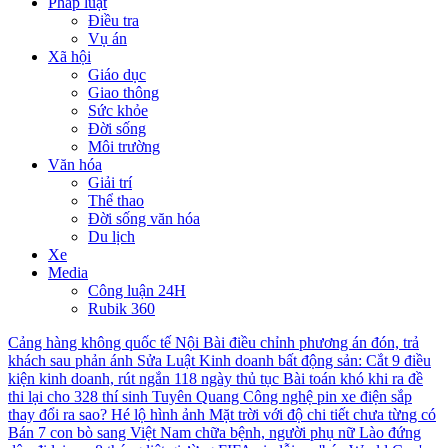
Pháp luật
Điều tra
Vụ án
Xã hội
Giáo dục
Giao thông
Sức khỏe
Đời sống
Môi trường
Văn hóa
Giải trí
Thể thao
Đời sống văn hóa
Du lịch
Xe
Media
Công luận 24H
Rubik 360
Cảng hàng không quốc tế Nội Bài điều chỉnh phương án đón, trả
khách sau phản ánh
Sửa Luật Kinh doanh bất động sản: Cắt 9 điều
kiện kinh doanh, rút ngắn 118 ngày thủ tục
Bài toán khó khi ra đề
thi lại cho 328 thí sinh Tuyên Quang
Công nghệ pin xe điện sắp
thay đổi ra sao?
Hé lộ hình ảnh Mặt trời với độ chi tiết chưa từng có
Bán 7 con bò sang Việt Nam chữa bệnh, người phụ nữ Lào đứng