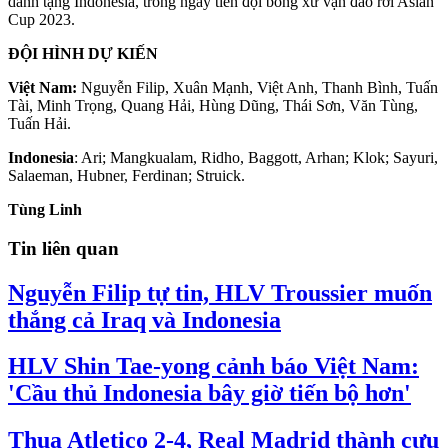
dành tặng Indonesia, trong ngày tiễn đội bóng xứ vạn đảo rời Asian
Cup 2023.
ĐỘI HÌNH DỰ KIẾN
Việt Nam:
Nguyễn Filip, Xuân Mạnh, Việt Anh, Thanh Bình, Tuấn
Tài, Minh Trọng, Quang Hải, Hùng Dũng, Thái Sơn, Văn Tùng,
Tuấn Hải.
Indonesia
: Ari; Mangkualam, Ridho, Baggott, Arhan; Klok; Sayuri,
Salaeman, Hubner, Ferdinan; Struick.
Tùng Linh
Tin liên quan
Nguyễn Filip tự tin, HLV Troussier muốn
thắng cả Iraq và Indonesia
HLV Shin Tae-yong cảnh báo Việt Nam:
'Cầu thủ Indonesia bây giờ tiến bộ hơn'
Thua Atletico 2-4, Real Madrid thành cựu