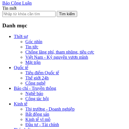
Báo Công Luận
Tin mới
Tìm kiếm
Danh mục
Thời sự
Góc nhìn
Tin tức
Chống lãng phí, tham nhũng, tiêu cực
Việt Nam - Kỷ nguyên vươn mình
Mặt trận
Quốc tế
Tiêu điểm Quốc tế
Thế giới 24h
Công nghệ
Báo chí - Truyền thông
Nghề báo
Công tác hội
Kinh tế
Thị trường - Doanh nghiệp
Bất động sản
Kinh tế vĩ mô
Đầu tư - Tài chính