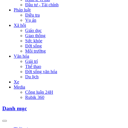
Đầu tư - Tài chính
Pháp luật
Điều tra
Vụ án
Xã hội
Giáo dục
Giao thông
Sức khỏe
Đời sống
Môi trường
Văn hóa
Giải trí
Thể thao
Đời sống văn hóa
Du lịch
Xe
Media
Công luận 24H
Rubik 360
Danh mục