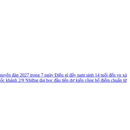
guyên đán 2027 trong 7 ngày
Điều gì đẩy nam sinh 14 tuổi đến vụ xả
uốc khánh 2/9
Những đại học đầu tiên dự kiến công bố điểm chuẩn từ