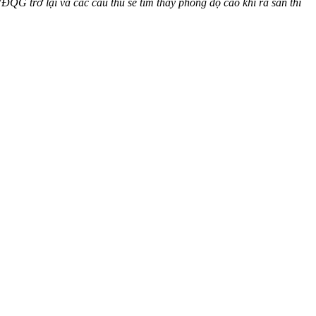
QG trở lại và các cầu thủ sẽ tìm thấy phong độ cao khi ra sân thi