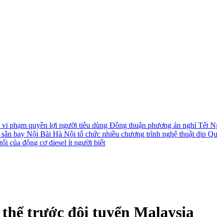
i vi phạm quyền lợi người tiêu dùng
Đồng thuận phương án nghỉ Tết N
i sân bay Nội Bài
Hà Nội tổ chức nhiều chương trình nghệ thuật dịp Q
ối của động cơ diesel ít người biết
 thế trước đội tuyển Malaysia