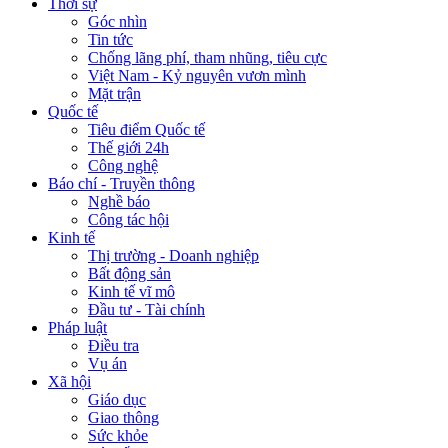
Thời sự
Góc nhìn
Tin tức
Chống lãng phí, tham nhũng, tiêu cực
Việt Nam - Kỷ nguyên vươn mình
Mặt trận
Quốc tế
Tiêu điểm Quốc tế
Thế giới 24h
Công nghệ
Báo chí - Truyền thông
Nghề báo
Công tác hội
Kinh tế
Thị trường - Doanh nghiệp
Bất động sản
Kinh tế vĩ mô
Đầu tư - Tài chính
Pháp luật
Điều tra
Vụ án
Xã hội
Giáo dục
Giao thông
Sức khỏe