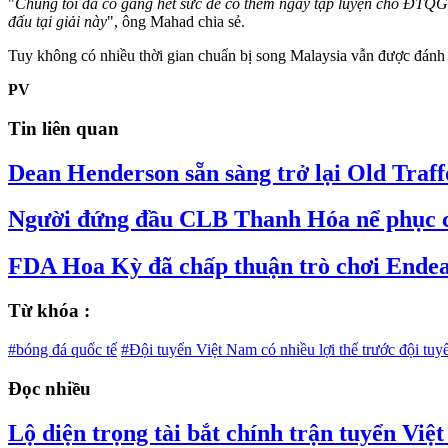
"
Chúng tôi đã cố gắng hết sức để có thêm ngày tập luyện cho ĐTQG n
đấu tại giải này
", ông Mahad chia sẻ.
Tuy không có nhiều thời gian chuẩn bị song Malaysia vẫn được đánh
PV
Tin liên quan
Dean Henderson sẵn sàng trở lại Old Traf
Người đứng đầu CLB Thanh Hóa nể phục 
FDA Hoa Kỳ đã chấp thuận trò chơi Endea
Từ khóa :
#bóng đá quốc tế
#Đội tuyển Việt Nam có nhiều lợi thế trước đội tuy
Đọc nhiều
Lộ diện trọng tài bắt chính trận tuyển Vi