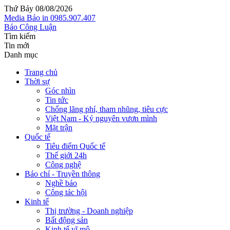
Thứ Bảy 08/08/2026
Media
Báo in
0985.907.407
Báo Công Luận
Tìm kiếm
Tin mới
Danh mục
Trang chủ
Thời sự
Góc nhìn
Tin tức
Chống lãng phí, tham nhũng, tiêu cực
Việt Nam - Kỷ nguyên vươn mình
Mặt trận
Quốc tế
Tiêu điểm Quốc tế
Thế giới 24h
Công nghệ
Báo chí - Truyền thông
Nghề báo
Công tác hội
Kinh tế
Thị trường - Doanh nghiệp
Bất động sản
Kinh tế vĩ mô