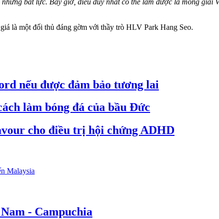
hưng bất lực. Bây giờ, điều duy nhất có thể làm được là mong giải VĐ
 giá là một đối thủ đáng gờm với thầy trò HLV Park Hang Seo.
ford nếu được đảm bảo tương lai
cách làm bóng đá của bầu Đức
vour cho điều trị hội chứng ADHD
ển Malaysia
ệt Nam - Campuchia