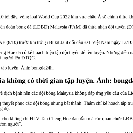
0 tới đây, vòng loại World Cup 2022 khu vực châu Á sẽ chính thức khởi
h Liên đoàn bóng đá (LĐBĐ) Malaysia (FAM) đã thừa nhận đội tuyển (Đ
E (8/10) trước khi trở lại Bukit Jalil đối đầu ĐT Việt Nam ngày 13/10
ng Hoe đã có kế hoạch triệu tập đội tuyển để rèn luyện. Nhưng điều n
nhả người lên ĐTQG.
ia không có thời gian tập luyện. Ảnh: bongd
về dịch bệnh nên các đội bóng Malaysia không đáp ứng yêu cầu của 
 thuyết phục các đội bóng nhưng bất thành. Thậm chí kế hoạch tập tr
ng độ.
hiến cho không chỉ HLV Tan Cheng Hoe đau đầu mà các quan chức LĐB
ượn người”.