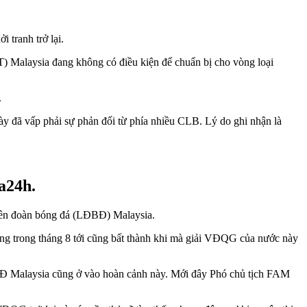
 tranh trở lại.
T) Malaysia đang không có điều kiện để chuẩn bị cho vòng loại
.
ày đã vấp phải sự phản đối từ phía nhiều CLB. Lý do ghi nhận là
a24h.
Liên đoàn bóng đá (LĐBĐ) Malaysia.
ung trong tháng 8 tới cũng bất thành khi mà giải VĐQG của nước này
Đ Malaysia cũng ở vào hoàn cảnh này. Mới đây Phó chủ tịch FAM