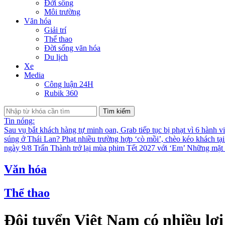
Đời sống
Môi trường
Văn hóa
Giải trí
Thể thao
Đời sống văn hóa
Du lịch
Xe
Media
Công luận 24H
Rubik 360
Tìm kiếm
Tin nóng:
Sau vụ bắt khách hàng tự minh oan, Grab tiếp tục bị phạt vì 6 hành v
súng ở Thái Lan?
Phạt nhiều trường hợp ‘cò mồi’, chèo kéo khách tạ
ngày 9/8
Trấn Thành trở lại mùa phim Tết 2027 với ‘Em’
Những mặt t
Văn hóa
Thể thao
Đội tuyển Việt Nam có nhiều lợi