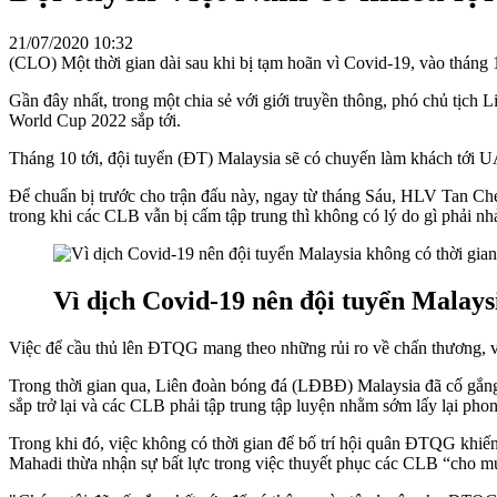
21/07/2020 10:32
(CLO) Một thời gian dài sau khi bị tạm hoãn vì Covid-19, vào tháng 1
Gần đây nhất, trong một chia sẻ với giới truyền thông, phó chủ tịc
World Cup 2022 sắp tới.
Tháng 10 tới, đội tuyển (ĐT) Malaysia sẽ có chuyến làm khách tới UA
Để chuẩn bị trước cho trận đấu này, ngay từ tháng Sáu, HLV Tan Che
trong khi các CLB vẫn bị cấm tập trung thì không có lý do gì phải 
Vì dịch Covid-19 nên đội tuyển Malays
Việc để cầu thủ lên ĐTQG mang theo những rủi ro về chấn thương, 
Trong thời gian qua, Liên đoàn bóng đá (LĐBĐ) Malaysia đã cố gắng
sắp trở lại và các CLB phải tập trung tập luyện nhằm sớm lấy lại pho
Trong khi đó, việc không có thời gian để bố trí hội quân ĐTQG k
Mahadi thừa nhận sự bất lực trong việc thuyết phục các CLB “cho m