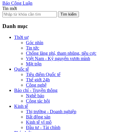
Báo Công Luận
Tin mới
Tìm kiếm
Danh mục
Thời sự
Góc nhìn
Tin tức
Chống lãng phí, tham nhũng, tiêu cực
Việt Nam - Kỷ nguyên vươn mình
Mặt trận
Quốc tế
Tiêu điểm Quốc tế
Thế giới 24h
Công nghệ
Báo chí - Truyền thông
Nghề báo
Công tác hội
Kinh tế
Thị trường - Doanh nghiệp
Bất động sản
Kinh tế vĩ mô
Đầu tư - Tài chính