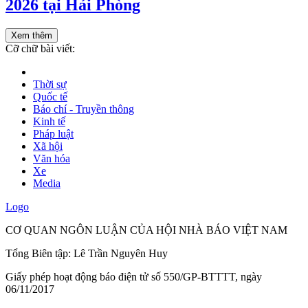
2026 tại Hải Phòng
Xem thêm
Cỡ chữ bài viết:
Thời sự
Quốc tế
Báo chí - Truyền thông
Kinh tế
Pháp luật
Xã hội
Văn hóa
Xe
Media
Logo
CƠ QUAN NGÔN LUẬN CỦA HỘI NHÀ BÁO VIỆT NAM
Tổng Biên tập: Lê Trần Nguyên Huy
Giấy phép hoạt động báo điện tử số 550/GP-BTTTT, ngày
06/11/2017