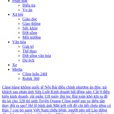
Pháp luật
Điều tra
Vụ án
Xã hội
Giáo dục
Giao thông
Sức khỏe
Đời sống
Môi trường
Văn hóa
Giải trí
Thể thao
Đời sống văn hóa
Du lịch
Xe
Media
Công luận 24H
Rubik 360
Cảng hàng không quốc tế Nội Bài điều chỉnh phương án đón, trả
khách sau phản ánh
Sửa Luật Kinh doanh bất động sản: Cắt 9 điều
kiện kinh doanh, rút ngắn 118 ngày thủ tục
Bài toán khó khi ra đề
thi lại cho 328 thí sinh Tuyên Quang
Công nghệ pin xe điện sắp
thay đổi ra sao?
Hé lộ hình ảnh Mặt trời với độ chi tiết chưa từng có
Bán 7 con bò sang Việt Nam chữa bệnh, người phụ nữ Lào đứng