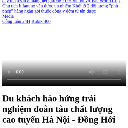
dậy đi lại sau 8 tháng liệt giường
FIFA xin lỗi vụ 'bán World Cup',
Chủ tịch Infantino vẫn được tín nhiệm
Khởi tố 2 đối tượng "phù
phép" hàng ngàn gói thuốc đông y dởm từ tân dược
Media
Công luận 24H
Rubik 360
Du khách hào hứng trải
nghiệm đoàn tàu chất lượng
cao tuyến Hà Nội - Đồng Hới