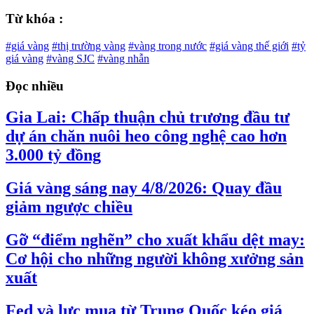
Từ khóa :
#giá vàng
#thị trường vàng
#vàng trong nước
#giá vàng thế giới
#tỷ
giá vàng
#vàng SJC
#vàng nhẫn
Đọc nhiều
Gia Lai: Chấp thuận chủ trương đầu tư
dự án chăn nuôi heo công nghệ cao hơn
3.000 tỷ đồng
Giá vàng sáng nay 4/8/2026: Quay đầu
giảm ngược chiều
Gỡ “điểm nghẽn” cho xuất khẩu dệt may:
Cơ hội cho những người không xưởng sản
xuất
Fed và lực mua từ Trung Quốc kéo giá