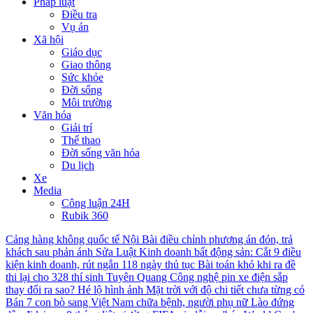
Pháp luật
Điều tra
Vụ án
Xã hội
Giáo dục
Giao thông
Sức khỏe
Đời sống
Môi trường
Văn hóa
Giải trí
Thể thao
Đời sống văn hóa
Du lịch
Xe
Media
Công luận 24H
Rubik 360
Cảng hàng không quốc tế Nội Bài điều chỉnh phương án đón, trả
khách sau phản ánh
Sửa Luật Kinh doanh bất động sản: Cắt 9 điều
kiện kinh doanh, rút ngắn 118 ngày thủ tục
Bài toán khó khi ra đề
thi lại cho 328 thí sinh Tuyên Quang
Công nghệ pin xe điện sắp
thay đổi ra sao?
Hé lộ hình ảnh Mặt trời với độ chi tiết chưa từng có
Bán 7 con bò sang Việt Nam chữa bệnh, người phụ nữ Lào đứng