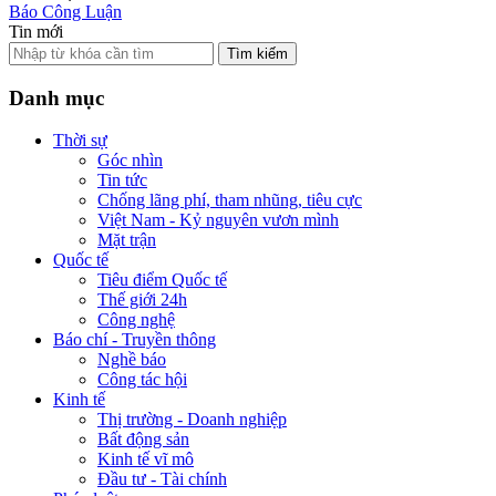
Báo Công Luận
Tin mới
Tìm kiếm
Danh mục
Thời sự
Góc nhìn
Tin tức
Chống lãng phí, tham nhũng, tiêu cực
Việt Nam - Kỷ nguyên vươn mình
Mặt trận
Quốc tế
Tiêu điểm Quốc tế
Thế giới 24h
Công nghệ
Báo chí - Truyền thông
Nghề báo
Công tác hội
Kinh tế
Thị trường - Doanh nghiệp
Bất động sản
Kinh tế vĩ mô
Đầu tư - Tài chính