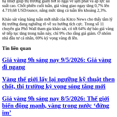
hạ nhiệt giúp thị trường giảm bớt lo ngại về lạm phát và áp lực lãi
suất cao. Chốt phiên cuối tuần, giá vàng giao ngay tăng 0,7% lên
4.719,68 USD/ounce, nâng mức tăng cả tuần lên khoảng 2,3%.
Khảo sát vàng hàng tuần mới nhất của Kitco News cho thấy tâm lý
thị trường đang nghiêng rõ về xu hướng tích cực. Trong số 11
chuyên gia Phố Wall tham gia khảo sát, có tới 64% dự báo giá vàng
sẽ tiếp tục tăng trong tuần này, chỉ 9% cho rằng giá giảm. Ở nhóm
nhà đầu tư cá nhân, 69% kỳ vọng vàng đi lên.
Tin liên quan
Giá vàng 9h sáng nay 9/5/2026: Giá vàng
đi ngang
Vàng thế giới lấy lại ngưỡng kỹ thuật then
chốt, thị trường kỳ vọng sóng tăng mới
Giá vàng 9h sáng nay 8/5/2026: Thế giới
biến động mạnh, vàng trong nước ‘đứng
im’