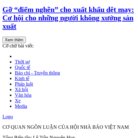
Gỡ “điểm nghẽn” cho xuất khẩu dệt may:
Cơ hội cho những người không xưởng sản
xuất
Xem thêm
Cỡ chữ bài viết:
Thời sự
Quốc tế
Báo chí - Truyền thông
Kinh tế
Pháp luật
Xã hội
Văn hóa
Xe
Media
Logo
CƠ QUAN NGÔN LUẬN CỦA HỘI NHÀ BÁO VIỆT NAM
Tổng Biên tập: Lê Trần Nguyên Huy