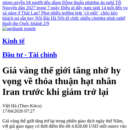
phạm quyền lợi người tiêu dùng
Đồng thuận phương án nghỉ Tết
Nguyên đán 2027 trong 7 ngày
Điều gì đẩy nam sinh 14 tuổi đến vụ
xả súng ở Thái Lan?
Phạt nhiều trường hợp ‘cò mồi’, chèo kéo
khách tại sân bay Nội Bài
Hà Nội tổ chức nhiều chương trình nghệ
thuật dịp Quốc khánh 2/9
Kinh tế
Đầu tư - Tài chính
Giá vàng thế giới tăng nhờ hy
vọng về thỏa thuận hạt nhân
Iran trước khi giảm trở lại
Việt Hà (Theo Kitco)
17/04/2026 07:27
Giá vàng thế giới tăng trở lại trong phiên giao dịch ngày thứ Năm,
với giá giao ngay có thời điểm lên tới 4.828,68 USD mỗi ounce vào