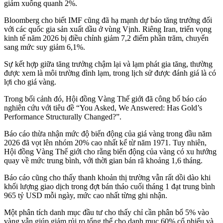
giảm xuống quanh 2%.
Bloomberg cho biết IMF cũng đã hạ mạnh dự báo tăng trưởng đối
với các quốc gia sản xuất dầu ở vùng Vịnh. Riêng Iran, triển vọng
kinh tế năm 2026 bị điều chỉnh giảm 7,2 điểm phần trăm, chuyển
sang mức suy giảm 6,1%.
Sự kết hợp giữa tăng trưởng chậm lại và lạm phát gia tăng, thường
được xem là môi trường đình lạm, trong lịch sử được đánh giá là có
lợi cho giá vàng.
Trong bối cảnh đó, Hội đồng Vàng Thế giới đã công bố báo cáo
nghiên cứu với tiêu đề “You Asked, We Answered: Has Gold’s
Performance Structurally Changed?”.
Báo cáo thừa nhận mức độ biến động của giá vàng trong đầu năm
2026 đã vọt lên nhóm 20% cao nhất kể từ năm 1971. Tuy nhiên,
Hội đồng Vàng Thế giới cho rằng biến động của vàng có xu hướng
quay về mức trung bình, với thời gian bán rã khoảng 1,6 tháng.
Báo cáo cũng cho thấy thanh khoản thị trường vẫn rất dồi dào khi
khối lượng giao dịch trong đợt bán tháo cuối tháng 1 đạt trung bình
965 tỷ USD mỗi ngày, mức cao nhất từng ghi nhận.
Một phân tích danh mục đầu tư cho thấy chỉ cần phân bổ 5% vào
vàng vẫn giúp giảm rủi ro tổng thể cho danh mục 60% cổ phiếu và