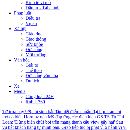
Kinh tế vĩ mô
Đầu tư - Tài chính
Pháp luật
Điều tra
Vụ án
Xã hội
Giáo dục
Giao thông
Sức khỏe
Đời sống
Môi trường
Văn hóa
Giải trí
Thể thao
Đời sống văn hóa
Du lịch
Xe
Media
Công luận 24H
Rubik 360
Từ trưa nay 9/8, thí sinh bắt đầu biết điểm chuẩn đại học
Iran chỉ
mở eo biển Hormuz nếu Mỹ đáp ứng các điều kiện
GS.TS Từ Thị
Loan: 'Đừng biến chửi bới trên mạng thành câu view gây hại'
Sau
vụ bắt khách hàng tự minh oan, Grab tiếp tục bị phạt vì 6 hành vi vi