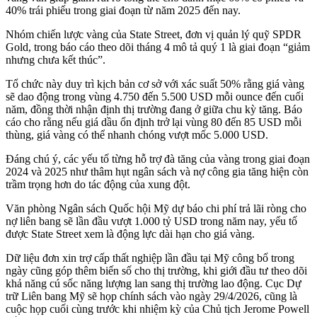
40% trái phiếu trong giai đoạn từ năm 2025 đến nay.
Nhóm chiến lược vàng của State Street, đơn vị quản lý quỹ SPDR
Gold, trong báo cáo theo dõi tháng 4 mô tả quý 1 là giai đoạn “giảm
nhưng chưa kết thúc”.
Tổ chức này duy trì kịch bản cơ sở với xác suất 50% rằng giá vàng
sẽ dao động trong vùng 4.750 đến 5.500 USD mỗi ounce đến cuối
năm, đồng thời nhận định thị trường đang ở giữa chu kỳ tăng. Báo
cáo cho rằng nếu giá dầu ổn định trở lại vùng 80 đến 85 USD mỗi
thùng, giá vàng có thể nhanh chóng vượt mốc 5.000 USD.
Đáng chú ý, các yếu tố từng hỗ trợ đà tăng của vàng trong giai đoạn
2024 và 2025 như thâm hụt ngân sách và nợ công gia tăng hiện còn
trầm trọng hơn do tác động của xung đột.
Văn phòng Ngân sách Quốc hội Mỹ dự báo chi phí trả lãi ròng cho
nợ liên bang sẽ lần đầu vượt 1.000 tỷ USD trong năm nay, yếu tố
được State Street xem là động lực dài hạn cho giá vàng.
Dữ liệu đơn xin trợ cấp thất nghiệp lần đầu tại Mỹ công bố trong
ngày cũng góp thêm biến số cho thị trường, khi giới đầu tư theo dõi
khả năng cú sốc năng lượng lan sang thị trường lao động. Cục Dự
trữ Liên bang Mỹ sẽ họp chính sách vào ngày 29/4/2026, cũng là
cuộc họp cuối cùng trước khi nhiệm kỳ của Chủ tịch Jerome Powell