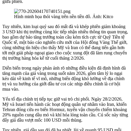
giữa phiên.
Hình minh họa thỏi vàng trên nền tiền đô. Ảnh: Kitco
Tuy nhiên, kim loại quý sau đó mất đà và khép phiên giảm khoảng
3 USD khi thị trường cùng lúc tiếp nhận nhiều thông tin quan trọng,
bao gồm dự báo tăng trưởng toàn cầu kém tích cực từ Quỹ Tiền tệ
Quốc tế, một báo cáo nghiên cứu mới của Hội đồng Vàng Thế giới,
cùng những tín hiệu cho thấy Mỹ và Iran có thể đang tiến gần hơn
tới một giải pháp ngoại giao cho cuộc xung đột đã làm rung chuyển
thị trường hàng hóa kể từ cuối tháng 2/2026.
Diễn biến trong ngày phản ánh rõ những điều kiện đã định hình đà
tăng mạnh của giá vàng trong suốt năm 2026, gồm tâm lý lo ngại
kéo dài về kinh tế vĩ mô, những biến động khó lường về địa chính
trị và xu hướng của giới đầu tư coi các nhịp điều chỉnh là cơ hội
mua vào.
Yếu tố địa chính trị tiếp tục giữ vai trò chi phối. Ngày 28/2/2026,
Mỹ và Israel tiến hành các hoạt động quân sự nhằm vào Iran, khiến
Tehran đóng cửa eo biển Hormuz, tuyến vận chuyển chiếm khoảng
20% nguồn cung dầu mỏ và khí hóa lỏng toàn cầu. Cú sốc này từng
đẩy giá dầu vượt mốc 100 USD mỗi thùng.
Tuy nhiên, giá dầu sau đó đã hạ nhiệt, lùi về quanh 95 USD mỗi