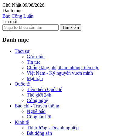
Chủ Nhật 09/08/2026
Danh mục
Báo Công Luận
Tin mới
Tìm kiếm
Danh mục
Thời sự
Góc nhìn
Tin tức
Chống lãng phí, tham nhũng, tiêu cực
Việt Nam - Kỷ nguyên vươn mình
Mặt trận
Quốc tế
Tiêu điểm Quốc tế
Thế giới 24h
Công nghệ
Báo chí - Truyền thông
Nghề báo
Công tác hội
Kinh tế
Thị trường - Doanh nghiệp
Bất động sản