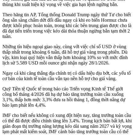
thùng khi xuất hiện kỳ vọng về việc gia hạn lệnh ngừng bắn.
Theo hãng tin AP, Tổng thống Donald Trump ngày thứ Tư cho biết
ông sẵn sàng chấm dứt đối đầu ngay cả khi eo biển Hormuz chưa
được khôi phục hoàn toàn, trong khi các bên trung gian được cho là
đã đạt tiến triển trong việc kéo dài thỏa thuận ngừng bắn tạm thời 2
tuần.
Những tín hiệu ngoại giao này, cùng với việc chỉ số USD ở vùng
thấp nhất trong khoảng 6 tuần, đã hỗ trợ giá vàng trong phiên. Dù
vậy, kim loại quý hiện vẫn thấp hơn khoảng 10% so với mức đỉnh
lịch sử 5.589 USD mỗi ounce ghi nhận ngày 28/1/2026.
Ngay cả khi căng thẳng địa chính trị có dấu hiệu dịu bớt, các yếu tố
cơ bản của kinh tế toàn cầu vẫn tạo nền hỗ trợ cho giá vàng.
Quỹ Tiền tệ Quốc tế trong báo cáo Triển vọng Kinh tế Thế giới
công bố tháng 4/2026 đã hạ dự báo tăng trưởng toàn cầu xuống
3,1%, thấp hơn mức 3,3% đưa ra hồi tháng 1, đồng thời nâng dự
báo lạm phát lên 4,4%.
IMF cho biết nếu không có xung đột hiện nay, tăng trưởng toàn cầu
có thể đã được điều chỉnh tăng lên 3,4%. Trong kịch bản bất lợi, khi
gián đoạn thị trường năng lượng kéo dài sang năm 2027 và kỳ vọng
lạm phát mất kiểm soát, IMF cảnh báo tăng trưởng toàn cầu có thể