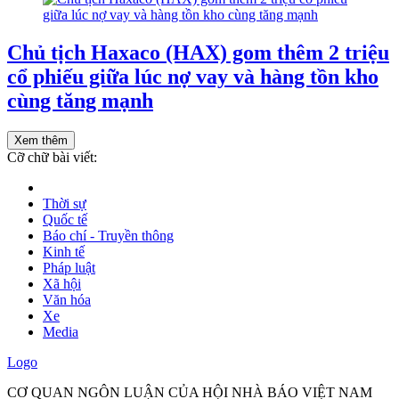
Chủ tịch Haxaco (HAX) gom thêm 2 triệu
cổ phiếu giữa lúc nợ vay và hàng tồn kho
cùng tăng mạnh
Xem thêm
Cỡ chữ bài viết:
Thời sự
Quốc tế
Báo chí - Truyền thông
Kinh tế
Pháp luật
Xã hội
Văn hóa
Xe
Media
Logo
CƠ QUAN NGÔN LUẬN CỦA HỘI NHÀ BÁO VIỆT NAM