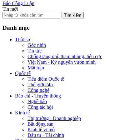
Báo Công Luận
Tin mới
Tìm kiếm
Danh mục
Thời sự
Góc nhìn
Tin tức
Chống lãng phí, tham nhũng, tiêu cực
Việt Nam - Kỷ nguyên vươn mình
Mặt trận
Quốc tế
Tiêu điểm Quốc tế
Thế giới 24h
Công nghệ
Báo chí - Truyền thông
Nghề báo
Công tác hội
Kinh tế
Thị trường - Doanh nghiệp
Bất động sản
Kinh tế vĩ mô
Đầu tư - Tài chính