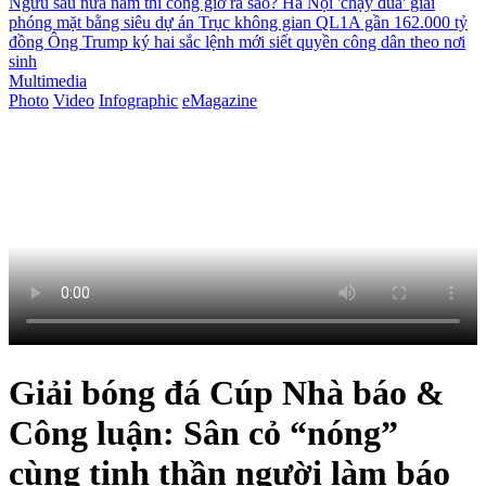
Ngưu sau nửa năm thi công giờ ra sao?
Hà Nội 'chạy đua' giải
phóng mặt bằng siêu dự án Trục không gian QL1A gần 162.000 tỷ
đồng
Ông Trump ký hai sắc lệnh mới siết quyền công dân theo nơi
sinh
Multimedia
Photo
Video
Infographic
eMagazine
Giải bóng đá Cúp Nhà báo &
Công luận: Sân cỏ “nóng”
cùng tinh thần người làm báo