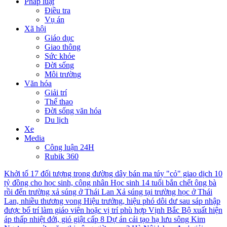
Pháp luật
Điều tra
Vụ án
Xã hội
Giáo dục
Giao thông
Sức khỏe
Đời sống
Môi trường
Văn hóa
Giải trí
Thể thao
Đời sống văn hóa
Du lịch
Xe
Media
Công luận 24H
Rubik 360
Khởi tố 17 đối tượng trong đường dây bán ma túy "cỏ" giao dịch 10
tỷ đồng cho học sinh, công nhân
Học sinh 14 tuổi bắn chết ông bà
rồi đến trường xả súng ở Thái Lan
Xả súng tại trường học ở Thái
Lan, nhiều thương vong
Hiệu trưởng, hiệu phó dôi dư sau sáp nhập
được bố trí làm giáo viên hoặc vị trí phù hợp
Vịnh Bắc Bộ xuất hiện
áp thấp nhiệt đới, gió giật cấp 8
Dự án cải tạo hạ lưu sông Kim