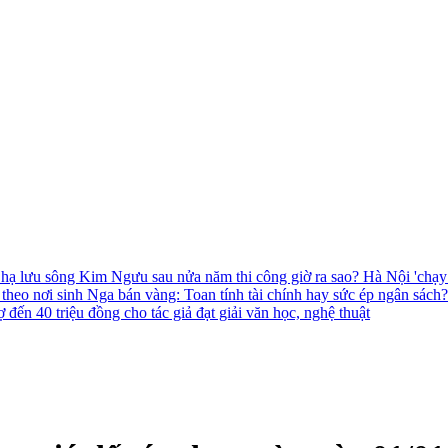
 hạ lưu sông Kim Ngưu sau nửa năm thi công giờ ra sao?
Hà Nội 'chạy
 theo nơi sinh
Nga bán vàng: Toan tính tài chính hay sức ép ngân sách
 đến 40 triệu đồng cho tác giả đạt giải văn học, nghệ thuật