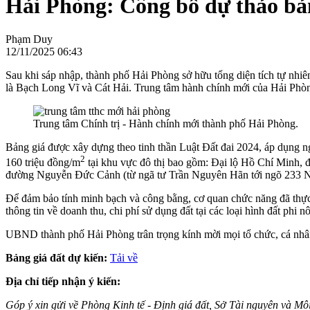
Hải Phòng: Công bố dự thảo bản
Phạm Duy
12/11/2025 06:43
Sau khi sáp nhập, thành phố Hải Phòng sở hữu tổng diện tích tự nhiê
là Bạch Long Vĩ và Cát Hải. Trung tâm hành chính mới của Hải Phò
Trung tâm Chính trị - Hành chính mới thành phố Hải Phòng.
Bảng giá được xây dựng theo tinh thần Luật Đất đai 2024, áp dụng nguy
2
160 triệu đồng/m
tại khu vực đô thị bao gồm: Đại lộ Hồ Chí Minh, 
đường Nguyễn Đức Cảnh (từ ngã tư Trần Nguyên Hãn tới ngõ 233 
Để đảm bảo tính minh bạch và công bằng, cơ quan chức năng đã thực h
thông tin về doanh thu, chi phí sử dụng đất tại các loại hình đất phi
UBND thành phố Hải Phòng trân trọng kính mời mọi tổ chức, cá nhân,
Bảng giá đất dự kiến:
Tải về
Địa chỉ tiếp nhận ý kiến:
Góp ý xin gửi về Phòng Kinh tế - Định giá đất, Sở Tài nguyên và 