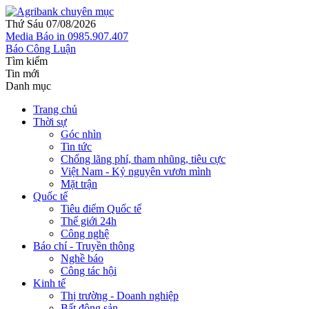
Thứ Sáu 07/08/2026
Media
Báo in
0985.907.407
Báo Công Luận
Tìm kiếm
Tin mới
Danh mục
Trang chủ
Thời sự
Góc nhìn
Tin tức
Chống lãng phí, tham nhũng, tiêu cực
Việt Nam - Kỷ nguyên vươn mình
Mặt trận
Quốc tế
Tiêu điểm Quốc tế
Thế giới 24h
Công nghệ
Báo chí - Truyền thông
Nghề báo
Công tác hội
Kinh tế
Thị trường - Doanh nghiệp
Bất động sản