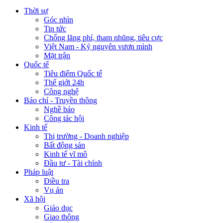
Thời sự
Góc nhìn
Tin tức
Chống lãng phí, tham nhũng, tiêu cực
Việt Nam - Kỷ nguyên vươn mình
Mặt trận
Quốc tế
Tiêu điểm Quốc tế
Thế giới 24h
Công nghệ
Báo chí - Truyền thông
Nghề báo
Công tác hội
Kinh tế
Thị trường - Doanh nghiệp
Bất động sản
Kinh tế vĩ mô
Đầu tư - Tài chính
Pháp luật
Điều tra
Vụ án
Xã hội
Giáo dục
Giao thông