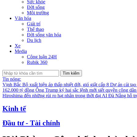
Sức khỏe
Đời sống
Môi trường
Văn hóa
Giải trí
Thể thao
Đời sống văn hóa
Du lịch
Xe
Media
Công luận 24H
Rubik 360
Tìm kiếm
Tin nóng:
Vịnh Bắc Bộ xuất hiện áp thấp nhiệt đới, gió giật cấp 8
Dự án cải tạo
162.000 tỷ đồng
Ông Trump ký hai sắc lệnh mới siết quyền công dân
Hiroshima đến những rủi ro hạt nhân trong thời đại AI
Đà Nẵng hỗ trợ
Kinh tế
Đầu tư - Tài chính