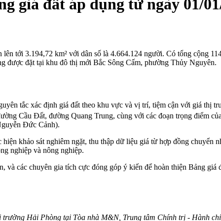
g giá đất áp dụng từ ngày 01/01
n lên tới 3.194,72 km² với dân số là 4.664.124 người. Có tổng cộng 1
ng được đặt tại khu đô thị mới Bắc Sông Cấm, phường Thủy Nguyên.
ên tắc xác định giá đất theo khu vực và vị trí, tiệm cận với giá thị t
đường Cầu Đất, đường Quang Trung, cùng với các đoạn trọng điểm của 
Nguyễn Đức Cảnh).
iện khảo sát nghiêm ngặt, thu thập dữ liệu giá từ hợp đồng chuyển nh
 nông nghiệp và nông nghiệp.
 và các chuyên gia tích cực đóng góp ý kiến để hoàn thiện Bảng giá đ
Môi trường Hải Phòng tại Tòa nhà M&N, Trung tâm Chính trị - Hành c