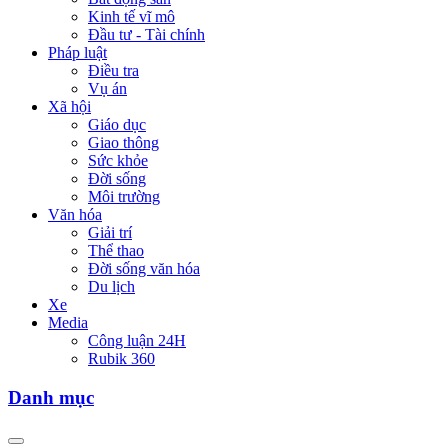
Kinh tế vĩ mô
Đầu tư - Tài chính
Pháp luật
Điều tra
Vụ án
Xã hội
Giáo dục
Giao thông
Sức khỏe
Đời sống
Môi trường
Văn hóa
Giải trí
Thể thao
Đời sống văn hóa
Du lịch
Xe
Media
Công luận 24H
Rubik 360
Danh mục