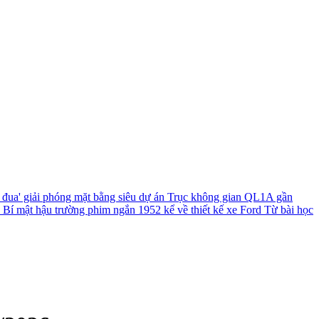
 đua' giải phóng mặt bằng siêu dự án Trục không gian QL1A gần
?
Bí mật hậu trường phim ngắn 1952 kể về thiết kế xe Ford
Từ bài học