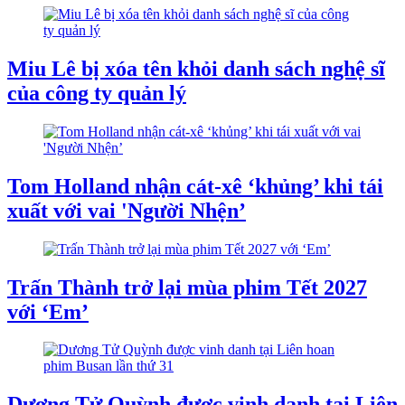
Miu Lê bị xóa tên khỏi danh sách nghệ sĩ
của công ty quản lý
Tom Holland nhận cát-xê ‘khủng’ khi tái
xuất với vai 'Người Nhện’
Trấn Thành trở lại mùa phim Tết 2027
với ‘Em’
Dương Tử Quỳnh được vinh danh tại Liên