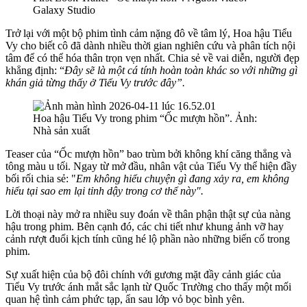
Galaxy Studio
Trở lại với một bộ phim tình cảm nặng đô về tâm lý, Hoa hậu Tiểu
Vy cho biết cô đã dành nhiều thời gian nghiên cứu và phân tích nội
tâm để có thể hóa thân trọn vẹn nhất. Chia sẻ về vai diễn, người đẹp
khẳng định: “
Đây sẽ là một cá tính hoàn toàn khác so với những gì
khán giả từng thấy ở Tiểu Vy trước đây”.
Hoa hậu Tiểu Vy trong phim “Ốc mượn hồn”. Ảnh:
Nhà sản xuất
Teaser của “Ốc mượn hồn” bao trùm bởi không khí căng thẳng và
tông màu u tối. Ngay từ mở đầu, nhân vật của Tiểu Vy thể hiện đầy
bối rối chia sẻ: "
Em không hiểu chuyện gì đang xảy ra, em không
hiểu tại sao em lại tỉnh dậy trong cơ thể này".
Lời thoại này mở ra nhiều suy đoán về thân phận thật sự của nàng
hậu trong phim. Bên cạnh đó, các chi tiết như khung ảnh vỡ hay
cảnh rượt đuổi kịch tính cũng hé lộ phần nào những biến cố trong
phim.
Sự xuất hiện của bộ đôi chính với gương mặt đầy cảnh giác của
Tiểu Vy trước ánh mắt sắc lạnh từ Quốc Trường cho thấy một mối
quan hệ tình cảm phức tạp, ẩn sau lớp vỏ bọc bình yên.