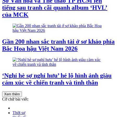
Sở Văn hóa và Thể thao TP HCM lên
tiếng sau tranh cãi quanh album ‘HVL’
của MCK
Gần 200 nhan sắc tranh tài ở sơ khảo phía
Bắc Hoa hậu Việt Nam 2026
‘Nghỉ hè sợ nghỉ hưu’ hé lộ hình ảnh giàu
cảm xúc về chiến tranh và tình thân
Xem thêm
Cỡ chữ bài viết:
Thời sự