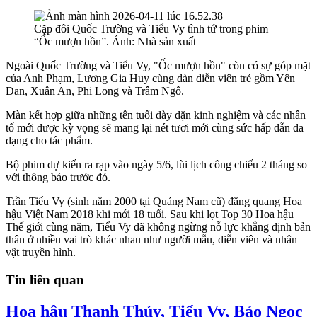
Cặp đôi Quốc Trường và Tiểu Vy tình tứ trong phim
“Ốc mượn hồn”. Ảnh: Nhà sản xuất
Ngoài Quốc Trường và Tiểu Vy, "Ốc mượn hồn" còn có sự góp mặt
của Anh Phạm, Lương Gia Huy cùng dàn diễn viên trẻ gồm Yên
Đan, Xuân An, Phi Long và Trâm Ngô.
Màn kết hợp giữa những tên tuổi dày dặn kinh nghiệm và các nhân
tố mới được kỳ vọng sẽ mang lại nét tươi mới cùng sức hấp dẫn đa
dạng cho tác phẩm.
Bộ phim dự kiến ra rạp vào ngày 5/6, lùi lịch công chiếu 2 tháng so
với thông báo trước đó.
Trần Tiểu Vy (sinh năm 2000 tại Quảng Nam cũ) đăng quang Hoa
hậu Việt Nam 2018 khi mới 18 tuổi. Sau khi lọt Top 30 Hoa hậu
Thế giới cùng năm, Tiểu Vy đã không ngừng nỗ lực khẳng định bản
thân ở nhiều vai trò khác nhau như người mẫu, diễn viên và nhân
vật truyền hình.
Tin liên quan
Hoa hậu Thanh Thủy, Tiểu Vy, Bảo Ngọc