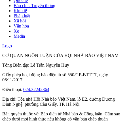
Quốc tế
Báo chí - Truyền thông
Kinh tế
Pháp luật
Xã hội
Văn hóa
Xe
Media
Logo
CƠ QUAN NGÔN LUẬN CỦA HỘI NHÀ BÁO VIỆT NAM
Tổng Biên tập: Lê Trần Nguyên Huy
Giấy phép hoạt động báo điện tử số 550/GP-BTTTT, ngày
06/11/2017
Điện thoại:
024.32242364
Địa chỉ:
Tòa nhà Hội Nhà báo Việt Nam, lô E2, đường Dương
Đình Nghệ, phường Cầu Giấy, TP. Hà Nội
Bản quyền thuộc về: Báo điện tử Nhà báo & Công luận. Cấm sao
chép dưới mọi hình thức nếu không có văn bản chấp thuận