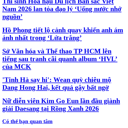
Thí sinh Hoa hậu Du lịch Bản sắc Việt
Nam 2026 lan tỏa đạo lý ‘Uống nước nhớ
nguồn’
Hồ Phong tiết lộ cảnh quay khiến anh ám
ảnh nhất trong ‘Lửa trắng’
Sở Văn hóa và Thể thao TP HCM lên
tiếng sau tranh cãi quanh album ‘HVL’
của MCK
'Tinh Hà say hi': Wean quỳ chiêu mộ
Dang Hong Hai, kết quả gây bất ngờ
Nữ diễn viên Kim Go Eun lần đầu giành
giải Daesang tại Rồng Xanh 2026
Có thể bạn quan tâm