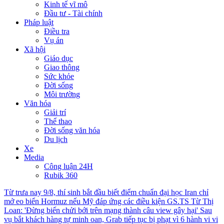
Kinh tế vĩ mô
Đầu tư - Tài chính
Pháp luật
Điều tra
Vụ án
Xã hội
Giáo dục
Giao thông
Sức khỏe
Đời sống
Môi trường
Văn hóa
Giải trí
Thể thao
Đời sống văn hóa
Du lịch
Xe
Media
Công luận 24H
Rubik 360
Từ trưa nay 9/8, thí sinh bắt đầu biết điểm chuẩn đại học
Iran chỉ
mở eo biển Hormuz nếu Mỹ đáp ứng các điều kiện
GS.TS Từ Thị
Loan: 'Đừng biến chửi bới trên mạng thành câu view gây hại'
Sau
vụ bắt khách hàng tự minh oan, Grab tiếp tục bị phạt vì 6 hành vi vi