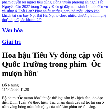
phạm quyền lợi người tiêu dùng
Đồng thuận phương án nghỉ Tết
Nguyên đán 2027 trong 7 ngày
Điều gì đẩy nam sinh 14 tuổi đến vụ
xả súng ở Thái Lan?
Phạt nhiều trường hợp ‘cò mồi’, chèo kéo
khách tại sân bay Nội Bài
Hà Nội tổ chức nhiều chương trình nghệ
thuật dịp Quốc khánh 2/9
Văn hóa
Giải trí
Hoa hậu Tiểu Vy đóng cặp với
Quốc Trường trong phim 'Ốc
mượn hồn'
Đỗ Nhung
11/04/2026 11:28
Bộ phim “Ốc mượn hồn” thuộc thể loại tâm lý - kịch tính, do đạo
diễn Đinh Tuấn Vũ thực hiện. Tác phẩm đánh dấu sự trở lại sau 5
năm vắng bóng màn ảnh rộng của nhà làm phim trẻ tài năng.