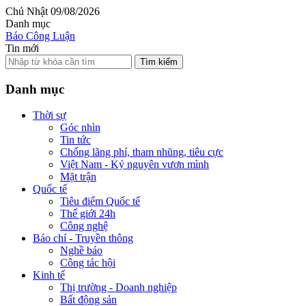
Chủ Nhật 09/08/2026
Danh mục
Báo Công Luận
Tin mới
Tìm kiếm
Danh mục
Thời sự
Góc nhìn
Tin tức
Chống lãng phí, tham nhũng, tiêu cực
Việt Nam - Kỷ nguyên vươn mình
Mặt trận
Quốc tế
Tiêu điểm Quốc tế
Thế giới 24h
Công nghệ
Báo chí - Truyền thông
Nghề báo
Công tác hội
Kinh tế
Thị trường - Doanh nghiệp
Bất động sản