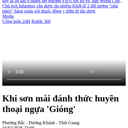
dậy đi lại sau 8 tháng liệt giường
FIFA xin lỗi vụ 'bán World Cup',
Chủ tịch Infantino vẫn được tín nhiệm
Khởi tố 2 đối tượng "phù
phép" hàng ngàn gói thuốc đông y dởm từ tân dược
Media
Công luận 24H
Rubik 360
Khi sơn mài đánh thức huyền
thoại ngựa 'Gióng'
Phương Bắc - Dương Khánh - Tĩnh Giang
16/02/2026 23:00