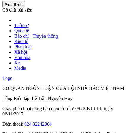
Xem thêm
Cỡ chữ bài viết:
Thời sự
Quốc tế
Báo chí - Truyền thông
Kinh tế
Pháp luật
Xã hội
Văn hóa
Xe
Media
Logo
CƠ QUAN NGÔN LUẬN CỦA HỘI NHÀ BÁO VIỆT NAM
Tổng Biên tập: Lê Trần Nguyên Huy
Giấy phép hoạt động báo điện tử số 550/GP-BTTTT, ngày
06/11/2017
Điện thoại:
024.32242364