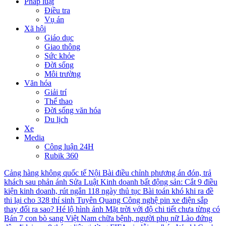
Pháp luật
Điều tra
Vụ án
Xã hội
Giáo dục
Giao thông
Sức khỏe
Đời sống
Môi trường
Văn hóa
Giải trí
Thể thao
Đời sống văn hóa
Du lịch
Xe
Media
Công luận 24H
Rubik 360
Cảng hàng không quốc tế Nội Bài điều chỉnh phương án đón, trả
khách sau phản ánh
Sửa Luật Kinh doanh bất động sản: Cắt 9 điều
kiện kinh doanh, rút ngắn 118 ngày thủ tục
Bài toán khó khi ra đề
thi lại cho 328 thí sinh Tuyên Quang
Công nghệ pin xe điện sắp
thay đổi ra sao?
Hé lộ hình ảnh Mặt trời với độ chi tiết chưa từng có
Bán 7 con bò sang Việt Nam chữa bệnh, người phụ nữ Lào đứng