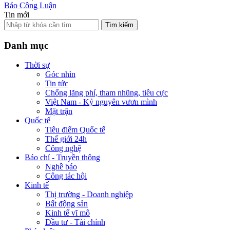
Báo Công Luận
Tin mới
Tìm kiếm
Danh mục
Thời sự
Góc nhìn
Tin tức
Chống lãng phí, tham nhũng, tiêu cực
Việt Nam - Kỷ nguyên vươn mình
Mặt trận
Quốc tế
Tiêu điểm Quốc tế
Thế giới 24h
Công nghệ
Báo chí - Truyền thông
Nghề báo
Công tác hội
Kinh tế
Thị trường - Doanh nghiệp
Bất động sản
Kinh tế vĩ mô
Đầu tư - Tài chính