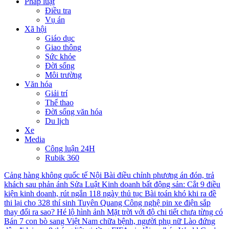
Pháp luật
Điều tra
Vụ án
Xã hội
Giáo dục
Giao thông
Sức khỏe
Đời sống
Môi trường
Văn hóa
Giải trí
Thể thao
Đời sống văn hóa
Du lịch
Xe
Media
Công luận 24H
Rubik 360
Cảng hàng không quốc tế Nội Bài điều chỉnh phương án đón, trả
khách sau phản ánh
Sửa Luật Kinh doanh bất động sản: Cắt 9 điều
kiện kinh doanh, rút ngắn 118 ngày thủ tục
Bài toán khó khi ra đề
thi lại cho 328 thí sinh Tuyên Quang
Công nghệ pin xe điện sắp
thay đổi ra sao?
Hé lộ hình ảnh Mặt trời với độ chi tiết chưa từng có
Bán 7 con bò sang Việt Nam chữa bệnh, người phụ nữ Lào đứng