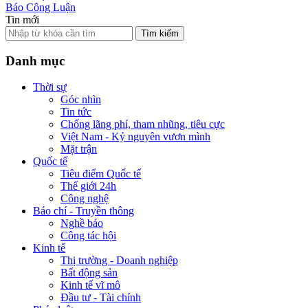
Báo Công Luận
Tin mới
Tìm kiếm
Danh mục
Thời sự
Góc nhìn
Tin tức
Chống lãng phí, tham nhũng, tiêu cực
Việt Nam - Kỷ nguyên vươn mình
Mặt trận
Quốc tế
Tiêu điểm Quốc tế
Thế giới 24h
Công nghệ
Báo chí - Truyền thông
Nghề báo
Công tác hội
Kinh tế
Thị trường - Doanh nghiệp
Bất động sản
Kinh tế vĩ mô
Đầu tư - Tài chính