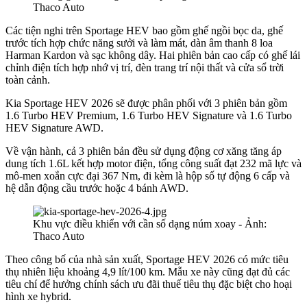
Thaco Auto
Các tiện nghi trên Sportage HEV bao gồm ghế ngồi bọc da, ghế
trước tích hợp chức năng sưởi và làm mát, dàn âm thanh 8 loa
Harman Kardon và sạc không dây. Hai phiên bản cao cấp có ghế lái
chỉnh điện tích hợp nhớ vị trí, đèn trang trí nội thất và cửa sổ trời
toàn cảnh.
Kia Sportage HEV 2026 sẽ được phân phối với 3 phiên bản gồm
1.6 Turbo HEV Premium, 1.6 Turbo HEV Signature và 1.6 Turbo
HEV Signature AWD.
Về vận hành, cả 3 phiên bản đều sử dụng động cơ xăng tăng áp
dung tích 1.6L kết hợp motor điện, tổng công suất đạt 232 mã lực và
mô-men xoắn cực đại 367 Nm, đi kèm là hộp số tự động 6 cấp và
hệ dẫn động cầu trước hoặc 4 bánh AWD.
Khu vực điều khiển với cần số dạng núm xoay - Ảnh:
Thaco Auto
Theo công bố của nhà sản xuất, Sportage HEV 2026 có mức tiêu
thụ nhiên liệu khoảng 4,9 lít/100 km. Mẫu xe này cũng đạt đủ các
tiêu chí để hưởng chính sách ưu đãi thuế tiêu thụ đặc biệt cho hoại
hình xe hybrid.