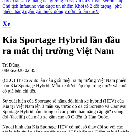
dậy đi lại sau 8 tháng liệt giường
FIFA xin lỗi vụ 'bán World Cup',
Chủ tịch Infantino vẫn được tín nhiệm
Khởi tố 2 đối tượng "phù
phép" hàng ngàn gói thuốc đông y dởm từ tân dược
Xe
Kia Sportage Hybrid lần đầu
ra mắt thị trường Việt Nam
Trí Dũng
08/06/2026 02:35
(CLO) Thaco Auto lần đầu giới thiệu ra thị trường Việt Nam phiên
bản Kia Sportage Hybrid. Mẫu xe được lắp ráp trong nước và chưa
có giá bán chi tiết.
Sự xuất hiện của Sportage sẽ nâng đội hình xe hybrid (HEV) của
Kia tại Việt Nam lên 3 mẫu xe, trước đó đã có Sorento và Carnival.
Sportage Hybrid nằm trong số các phiên bản nâng cấp giữa vòng
đời (facelift) của mẫu xe gầm cao cỡ C đến từ Hàn Quốc.
Ngoại hình của Kia Sportage HEV có một số thay đổi so với các