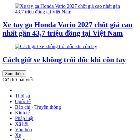
Xe tay ga Honda Vario 2027 chốt giá cao
nhất gần 43,7 triệu đồng tại Việt Nam
Cách giữ xe không trôi dốc khi côn tay
Xem thêm
Cỡ chữ bài viết:
Thời sự
Quốc tế
Báo chí - Truyền thông
Kinh tế
Pháp luật
Xã hội
Văn hóa
Xe