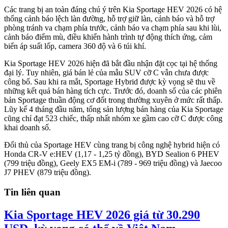
Các trang bị an toàn đáng chú ý trên Kia Sportage HEV 2026 có hệ
thống cảnh báo lệch làn đường, hỗ trợ giữ làn, cảnh báo và hỗ trợ
phòng tránh va chạm phía trước, cảnh báo va chạm phía sau khi lùi,
cảnh báo điểm mù, điều khiển hành trình tự động thích ứng, cảm
biến áp suất lốp, camera 360 độ và 6 túi khí.
Kia Sportage HEV 2026 hiện đã bắt đầu nhận đặt cọc tại hệ thống
đại lý. Tuy nhiên, giá bán lẻ của mẫu SUV cỡ C vẫn chưa được
công bố. Sau khi ra mắt, Sportage Hybrid được kỳ vọng sẽ thu về
những kết quả bán hàng tích cực. Trước đó, doanh số của các phiên
bản Sportage thuần động cơ đốt trong thường xuyên ở mức rất thấp.
Lũy kế 4 tháng đầu năm, tổng sản lượng bán hàng của Kia Sportage
cũng chỉ đạt 523 chiếc, thấp nhất nhóm xe gầm cao cỡ C được công
khai doanh số.
Đối thủ của Sportage HEV cùng trang bị công nghệ hybrid hiện có
Honda CR-V e:HEV (1,17 - 1,25 tỷ đồng), BYD Sealion 6 PHEV
(799 triệu đồng), Geely EX5 EM-i (789 - 969 triệu đồng) và Jaecoo
J7 PHEV (879 triệu đồng).
Tin liên quan
Kia Sportage HEV 2026 giá từ 30.290