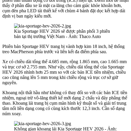
phiên bản thuần động cơ đốt trong (ICE) hiện tại. Điểm mới dễ nhận
thấy ở phần đầu xe là mặt ca-lăng cho cảm giác khỏe khoắn hơn,
cụm đèn pha LED tái thiết kế với chùm 4 bánh đặt dọc kết hợp dải
định vị ban ngày kiểu mới.
Kia Sportage HEV 2026 sẽ được phân phối 3 phiên
bản tại thị trường Việt Nam - Ảnh: Thaco Auto
Phiên bản Sportage HEV trang bị vành hợp kim 18 inch, hệ thống
treo MacPherson phía trước và liên kết đa điểm phía sau.
Xe có chiều dài tổng thể 4.685 mm, rộng 1.865 mm, cao 1.665 mm
và trục cơ sở 2.755 mm. Như vậy, chiều dài tổng thể của Sportage
HEV 2026 nhỉnh hơn 25 mm so với các bản ICE tiền nhiệm, chiều
cao cũng nâng lên 5 mm trong khi chiều rộng và trục cơ sở giữ
nguyên.
Khoang nội thất hầu như không có thay đổi so với các bản ICE tiền
nhiệm, ngoại trừ vô-lăng thiết kế mới dạng 2 chấu và đáy phẳng thể
thao. Khoang lái trang bị cụm màn hình kỹ thuật số và giải trí trung
tâm nối liền dạng cong có cùng kích thước 12,3 inch. Cần số dạng
núm xoay.
Không gian khoang lái Kia Sportage HEV 2026 - Ảnh: