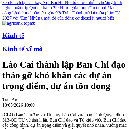
kéo khách tại sân bay Nội Bài
Hà Nội tổ chức nhiều chương trình
nghệ thuật dịp Quốc khánh 2/9
Những đại học đầu tiên dự kiến
công bố điểm chuẩn từ ngày 9/8
Trấn Thành trở lại mùa phim Tết
2027 với ‘Em’
Những mặt tối của động cơ diesel ít người biết
Kinh tế
Kinh tế vĩ mô
Lào Cai thành lập Ban Chỉ đạo
tháo gỡ khó khăn các dự án
trọng điểm, dự án tồn đọng
Trần Anh
18/05/2026 10:00
(CLO) Ban Thường vụ Tỉnh ủy Lào Cai vừa ban hành Quyết định
313-QĐ/TU về thành lập Ban Chỉ đạo và Tổ giúp việc Ban Chỉ đạo
các công trình, dự án trọng điểm và giải quyết khó khăn, vướng mắc