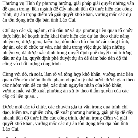
Thường vụ Tỉnh ủy phương hướng, giải pháp giải quyết những vấn
đề quan trọng, liên ngành để đẩy nhanh tiến độ thực hiện các công
trình, dự án trọng điểm và giải quyết khó khăn, vướng mắc các dự
án tồn đọng trên địa bàn tỉnh Lào Cai.
Chỉ đạo các sở, ngành, chủ đầu tư và địa phương liên quan tổ chức
thực hiện kế hoạch triển khai thực hiện các dự án theo chức năng,
nhiệm vụ được giao; kiểm tra, đôn đốc chủ đầu tư các công trình,
dự án, các tổ chức tư vấn, nhà thầu trong việc thực hiện những
nhiệm vụ đã được xác định trong quyết định phê duyệt chủ trương
đầu tư dự án, quyết định phê duyệt dự án để đảm bảo tiến độ thi
công và chất lượng công trình.
Cùng với đó, rà soát, làm rõ và tổng hợp khó khăn, vướng mắc liên
quan đến các dự án thuộc phạm vi quản lý nhà nước được giao theo
các nhóm vấn đề cụ thể, xác định nguyên nhân của khó khăn,
vướng mắc và đề xuất phương án xử lý theo thẩm quyền của các
cấp có liên quan...
Được mời các tổ chức, các chuyên gia tư vấn trong quá trình chỉ
đạo, kiểm tra, nghiên cứu, đề xuất phương hướng, giải pháp để đẩy
nhanh tiến độ thực hiện các công trình, dự án trọng điểm và giải
quyết khó khăn, vướng mắc các dự án tồn đọng trên địa bàn tỉnh
Lào Cai.