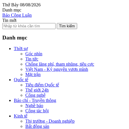
Thứ Bảy 08/08/2026
Danh mục
Báo Công Luận
Tin mới
Tìm kiếm
Danh mục
Thời sự
Góc nhìn
Tin tức
Chống lãng phí, tham nhũng, tiêu cực
Việt Nam - Kỷ nguyên vươn mình
Mặt trận
Quốc tế
Tiêu điểm Quốc tế
Thế giới 24h
Công nghệ
Báo chí - Truyền thông
Nghề báo
Công tác hội
Kinh tế
Thị trường - Doanh nghiệp
Bất động sản