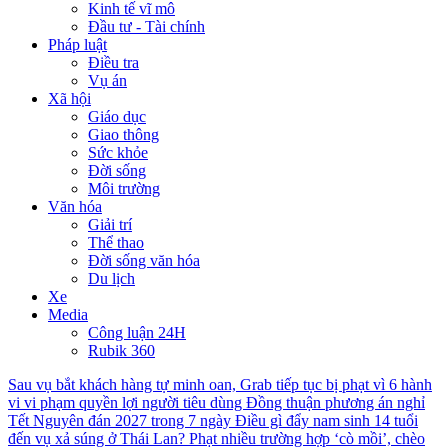
Kinh tế vĩ mô
Đầu tư - Tài chính
Pháp luật
Điều tra
Vụ án
Xã hội
Giáo dục
Giao thông
Sức khỏe
Đời sống
Môi trường
Văn hóa
Giải trí
Thể thao
Đời sống văn hóa
Du lịch
Xe
Media
Công luận 24H
Rubik 360
Sau vụ bắt khách hàng tự minh oan, Grab tiếp tục bị phạt vì 6 hành
vi vi phạm quyền lợi người tiêu dùng
Đồng thuận phương án nghỉ
Tết Nguyên đán 2027 trong 7 ngày
Điều gì đẩy nam sinh 14 tuổi
đến vụ xả súng ở Thái Lan?
Phạt nhiều trường hợp ‘cò mồi’, chèo