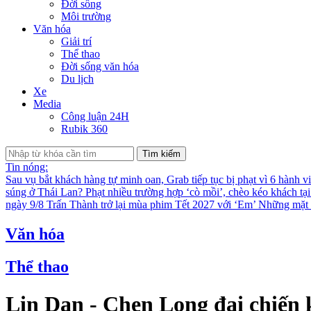
Đời sống
Môi trường
Văn hóa
Giải trí
Thể thao
Đời sống văn hóa
Du lịch
Xe
Media
Công luận 24H
Rubik 360
Tìm kiếm
Tin nóng:
Sau vụ bắt khách hàng tự minh oan, Grab tiếp tục bị phạt vì 6 hành v
súng ở Thái Lan?
Phạt nhiều trường hợp ‘cò mồi’, chèo kéo khách tạ
ngày 9/8
Trấn Thành trở lại mùa phim Tết 2027 với ‘Em’
Những mặt t
Văn hóa
Thể thao
Lin Dan - Chen Long đại chiến