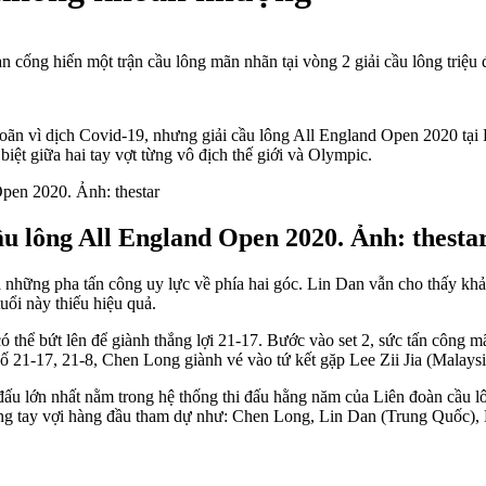
 cống hiến một trận cầu lông mãn nhãn tại vòng 2 giải cầu lông triệ
ạm hoãn vì dịch Covid-19, nhưng giải cầu lông All England Open 2020 t
biệt giữa hai tay vợt từng vô địch thế giới và Olympic.
ầu lông All England Open 2020. Ảnh: thesta
ra những pha tấn công uy lực về phía hai góc. Lin Dan vẫn cho thấy khả
uổi này thiếu hiệu quả.
ó thể bứt lên để giành thắng lợi 21-17. Bước vào set 2, sức tấn công m
ố 21-17, 21-8, Chen Long giành vé vào tứ kết gặp Lee Zii Jia (Malaysi
đấu lớn nhất nằm trong hệ thống thi đấu hằng năm của Liên đoàn cầu l
những tay vợi hàng đầu tham dự như: Chen Long, Lin Dan (Trung Quốc), 