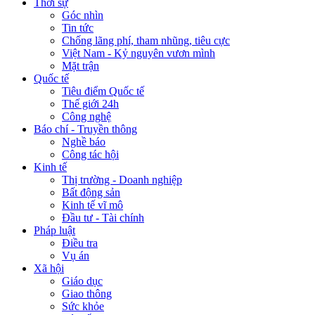
Thời sự
Góc nhìn
Tin tức
Chống lãng phí, tham nhũng, tiêu cực
Việt Nam - Kỷ nguyên vươn mình
Mặt trận
Quốc tế
Tiêu điểm Quốc tế
Thế giới 24h
Công nghệ
Báo chí - Truyền thông
Nghề báo
Công tác hội
Kinh tế
Thị trường - Doanh nghiệp
Bất động sản
Kinh tế vĩ mô
Đầu tư - Tài chính
Pháp luật
Điều tra
Vụ án
Xã hội
Giáo dục
Giao thông
Sức khỏe