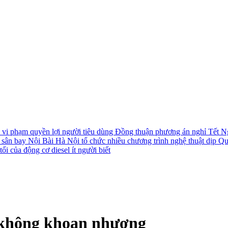
i vi phạm quyền lợi người tiêu dùng
Đồng thuận phương án nghỉ Tết N
i sân bay Nội Bài
Hà Nội tổ chức nhiều chương trình nghệ thuật dịp Q
ối của động cơ diesel ít người biết
 không khoan nhượng