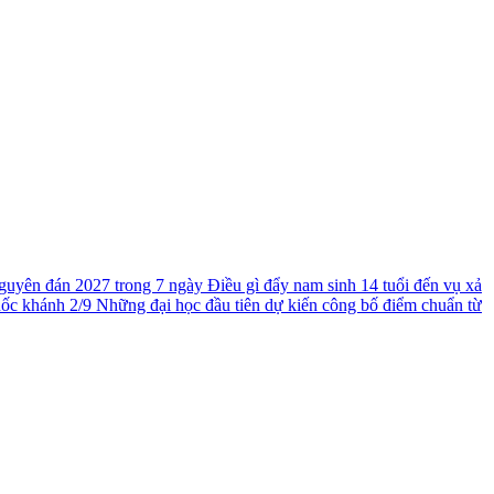
guyên đán 2027 trong 7 ngày
Điều gì đẩy nam sinh 14 tuổi đến vụ xả
uốc khánh 2/9
Những đại học đầu tiên dự kiến công bố điểm chuẩn từ