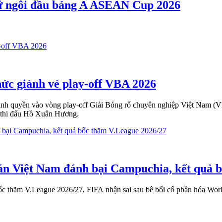
iữ ngôi đầu bảng A ASEAN Cup 2026
hức giành vé play-off VBA 2026
giành quyền vào vòng play-off Giải Bóng rổ chuyên nghiệp Việt Nam 
à thi đấu Hồ Xuân Hương.
đoán Việt Nam đánh bại Campuchia, kết quả 
thăm V.League 2026/27, FIFA nhận sai sau bê bối cổ phần hóa World C