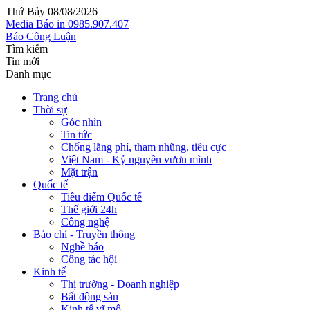
Thứ Bảy 08/08/2026
Media
Báo in
0985.907.407
Báo Công Luận
Tìm kiếm
Tin mới
Danh mục
Trang chủ
Thời sự
Góc nhìn
Tin tức
Chống lãng phí, tham nhũng, tiêu cực
Việt Nam - Kỷ nguyên vươn mình
Mặt trận
Quốc tế
Tiêu điểm Quốc tế
Thế giới 24h
Công nghệ
Báo chí - Truyền thông
Nghề báo
Công tác hội
Kinh tế
Thị trường - Doanh nghiệp
Bất động sản
Kinh tế vĩ mô