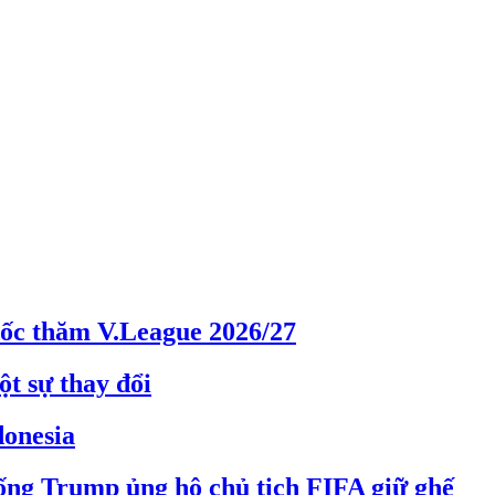
bốc thăm V.League 2026/27
t sự thay đổi
donesia
ống Trump ủng hộ chủ tịch FIFA giữ ghế