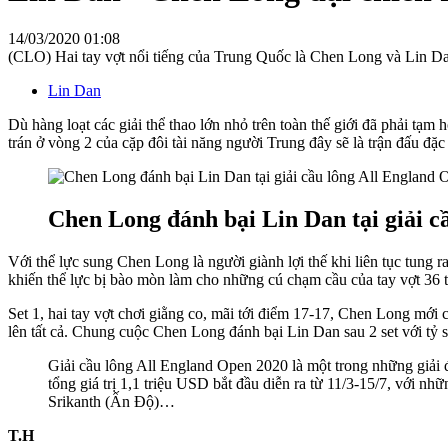
14/03/2020 01:08
(CLO) Hai tay vợt nổi tiếng của Trung Quốc là Chen Long và Lin Dan
Lin Dan
Dù hàng loạt các giải thể thao lớn nhỏ trên toàn thế giới đã phải t
trán ở vòng 2 của cặp đôi tài năng người Trung đây sẽ là trận đấu đặc 
Chen Long đánh bại Lin Dan tại giải c
Với thể lực sung Chen Long là người giành lợi thế khi liên tục tung 
khiến thể lực bị bào mòn làm cho những cú chạm cầu của tay vợt 36 t
Set 1, hai tay vợt chơi giằng co, mãi tới điểm 17-17, Chen Long mới c
lên tất cả. Chung cuộc Chen Long đánh bại Lin Dan sau 2 set với tỷ s
Giải cầu lông All England Open 2020 là một trong những giải 
tổng giá trị 1,1 triệu USD bắt đầu diễn ra từ 11/3-15/7, với 
Srikanth (Ấn Độ)…
T.H