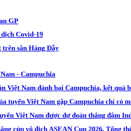
ian GP
ì dịch Covid-19
g trên sân Hàng Đẫy
ệt Nam - Campuchia
đoán Việt Nam đánh bại Campuchia, kết quả 
 của tuyển Việt Nam gặp Campuchia chỉ có mộ
, tuyển Việt Nam được dự đoán thắng đậm In
i nâng cúp vô địch ASEAN Cup 2026, Tổng th