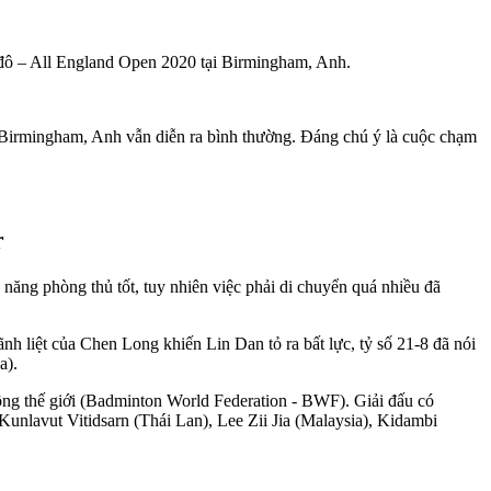
u đô – All England Open 2020 tại Birmingham, Anh.
ại Birmingham, Anh vẫn diễn ra bình thường. Đáng chú ý là cuộc chạm
r
 năng phòng thủ tốt, tuy nhiên việc phải di chuyển quá nhiều đã
ãnh liệt của Chen Long khiến Lin Dan tỏ ra bất lực, tỷ số 21-8 đã nói
a).
ông thế giới (Badminton World Federation - BWF). Giải đấu có
Kunlavut Vitidsarn (Thái Lan), Lee Zii Jia (Malaysia), Kidambi