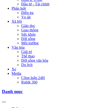
Đầu tư - Tài chính
Pháp luật
Điều tra
Vụ án
Xã hội
Giáo dục
Giao thông
Sức khỏe
Đời sống
Môi trường
Văn hóa
Giải trí
Thể thao
Đời sống văn hóa
Du lịch
Xe
Media
Công luận 24H
Rubik 360
Danh mục