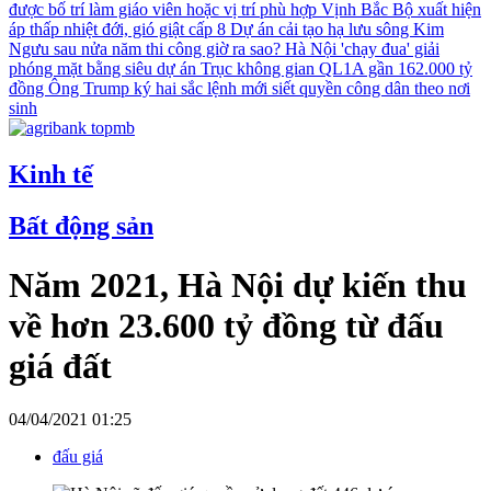
được bố trí làm giáo viên hoặc vị trí phù hợp
Vịnh Bắc Bộ xuất hiện
áp thấp nhiệt đới, gió giật cấp 8
Dự án cải tạo hạ lưu sông Kim
Ngưu sau nửa năm thi công giờ ra sao?
Hà Nội 'chạy đua' giải
phóng mặt bằng siêu dự án Trục không gian QL1A gần 162.000 tỷ
đồng
Ông Trump ký hai sắc lệnh mới siết quyền công dân theo nơi
sinh
Kinh tế
Bất động sản
Năm 2021, Hà Nội dự kiến thu
về hơn 23.600 tỷ đồng từ đấu
giá đất
04/04/2021 01:25
đấu giá