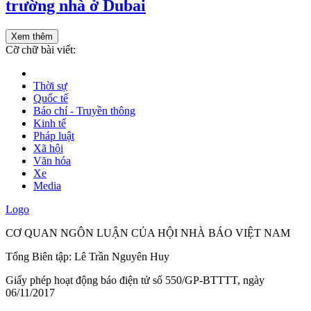
trường nhà ở Dubai
Xem thêm
Cỡ chữ bài viết:
Thời sự
Quốc tế
Báo chí - Truyền thông
Kinh tế
Pháp luật
Xã hội
Văn hóa
Xe
Media
Logo
CƠ QUAN NGÔN LUẬN CỦA HỘI NHÀ BÁO VIỆT NAM
Tổng Biên tập: Lê Trần Nguyên Huy
Giấy phép hoạt động báo điện tử số 550/GP-BTTTT, ngày
06/11/2017