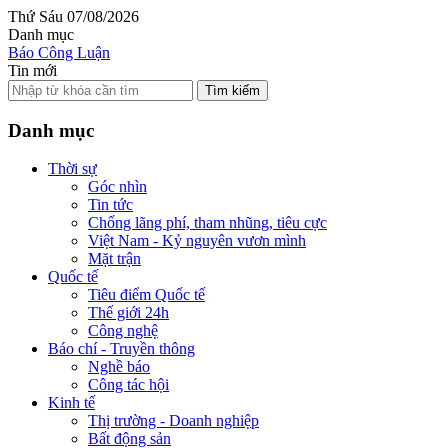
Thứ Sáu 07/08/2026
Danh mục
Báo Công Luận
Tin mới
Tìm kiếm
Danh mục
Thời sự
Góc nhìn
Tin tức
Chống lãng phí, tham nhũng, tiêu cực
Việt Nam - Kỷ nguyên vươn mình
Mặt trận
Quốc tế
Tiêu điểm Quốc tế
Thế giới 24h
Công nghệ
Báo chí - Truyền thông
Nghề báo
Công tác hội
Kinh tế
Thị trường - Doanh nghiệp
Bất động sản