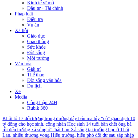
Kinh tế vĩ mô
Đầu tư - Tài chính
Pháp luật
Điều tra
Vụ án
Xã hội
Giáo dục
Giao thông
Sức khỏe
Đời sống
Môi trường
Văn hóa
Giải trí
Thể thao
Đời sống văn hóa
Du lịch
Xe
Media
Công luận 24H
Rubik 360
Khởi tố 17 đối tượng trong đường dây bán ma túy "cỏ" giao dịch 10
tỷ đồng cho học sinh, công nhân
Học sinh 14 tuổi bắn chết ông bà
rồi đến trường xả súng ở Thái Lan
Xả súng tại trường học ở Thái
Lan, nhiều thương vong
Hiệu trưởng, hiệu phó dôi dư sau sáp nhập