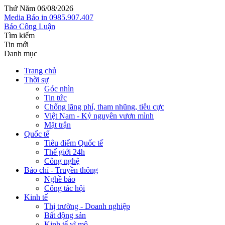
Thứ Năm 06/08/2026
Media
Báo in
0985.907.407
Báo Công Luận
Tìm kiếm
Tin mới
Danh mục
Trang chủ
Thời sự
Góc nhìn
Tin tức
Chống lãng phí, tham nhũng, tiêu cực
Việt Nam - Kỷ nguyên vươn mình
Mặt trận
Quốc tế
Tiêu điểm Quốc tế
Thế giới 24h
Công nghệ
Báo chí - Truyền thông
Nghề báo
Công tác hội
Kinh tế
Thị trường - Doanh nghiệp
Bất động sản
Kinh tế vĩ mô