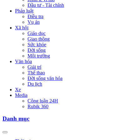
Đầu tư - Tài chính
Pháp luật
Điều tra
Vụ án
Xã hội
Giáo dục
Giao thông
Sức khỏe
Đời sống
Môi trường
Văn hóa
Giải trí
Thể thao
Đời sống văn hóa
Du lịch
Xe
Media
Công luận 24H
Rubik 360
Danh mục