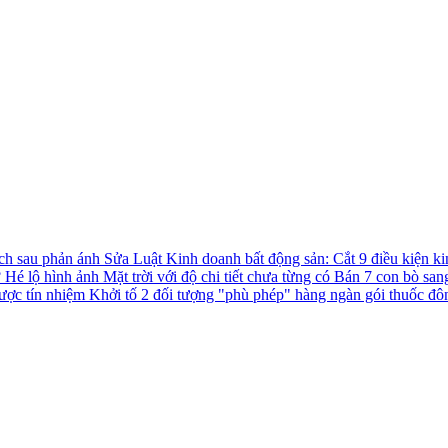
ách sau phản ánh
Sửa Luật Kinh doanh bất động sản: Cắt 9 điều kiện ki
?
Hé lộ hình ảnh Mặt trời với độ chi tiết chưa từng có
Bán 7 con bò san
được tín nhiệm
Khởi tố 2 đối tượng "phù phép" hàng ngàn gói thuốc đô