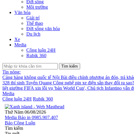
Đời sống
Môi trường
Văn hóa
Giải trí
Thể thao
Đời sống văn hóa
Du lịch
Xe
Media
Công luận 24H
Rubik 360
Tìm kiếm
Tin nóng:
Cảng hàng không quốc tế Nội Bài điều chỉnh phương án đón, trả kh
328 thí sinh Tuyên Quang
Công nghệ pin xe điện sắp thay đổi ra sao
liệt giường
FIFA xin lỗi vụ 'bán World Cup', Chủ tịch Infantino vẫn 
Media
Công luận 24H
Rubik 360