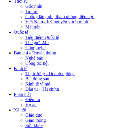
Thời sự
Góc nhìn
Tin tức
Chống lãng phí, tham nhũng, tiêu cực
Việt Nam - Kỷ nguyên vươn mình
Mặt trận
Quốc tế
Tiêu điểm Quốc tế
Thế giới 24h
Công nghệ
Báo chí - Truyền thông
Nghề báo
Công tác hội
Kinh tế
Thị trường - Doanh nghiệp
Bất động sản
Kinh tế vĩ mô
Đầu tư - Tài chính
Pháp luật
Điều tra
Vụ án
Xã hội
Giáo dục
Giao thông
Sức khỏe