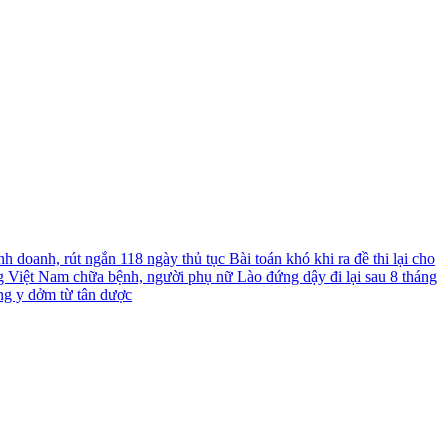
nh doanh, rút ngắn 118 ngày thủ tục
Bài toán khó khi ra đề thi lại cho
g Việt Nam chữa bệnh, người phụ nữ Lào đứng dậy đi lại sau 8 tháng
ng y dởm từ tân dược