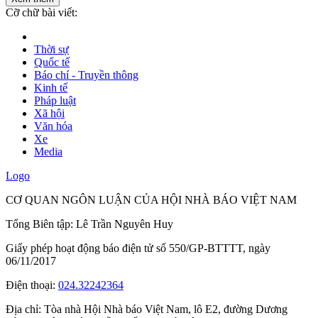
Cỡ chữ bài viết:
Thời sự
Quốc tế
Báo chí - Truyền thông
Kinh tế
Pháp luật
Xã hội
Văn hóa
Xe
Media
Logo
CƠ QUAN NGÔN LUẬN CỦA HỘI NHÀ BÁO VIỆT NAM
Tổng Biên tập: Lê Trần Nguyên Huy
Giấy phép hoạt động báo điện tử số 550/GP-BTTTT, ngày
06/11/2017
Điện thoại:
024.32242364
Địa chỉ:
Tòa nhà Hội Nhà báo Việt Nam, lô E2, đường Dương