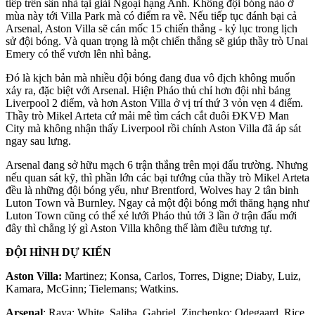
tiếp trên sân nhà tại giải Ngoại hạng Anh. Không đội bóng nào ở
mùa này tới Villa Park mà có điểm ra về. Nếu tiếp tục đánh bại cả
Arsenal, Aston Villa sẽ cán mốc 15 chiến thắng - kỷ lục trong lịch
sử đội bóng. Và quan trọng là một chiến thắng sẽ giúp thầy trò Unai
Emery có thể vươn lên nhì bảng.
Đó là kịch bản mà nhiều đội bóng đang đua vô địch không muốn
xảy ra, đặc biệt với Arsenal. Hiện Pháo thủ chỉ hơn đội nhì bảng
Liverpool 2 điểm, và hơn Aston Villa ở vị trí thứ 3 vỏn vẹn 4 điểm.
Thầy trò Mikel Arteta cứ mải mê tìm cách cắt đuôi ĐKVĐ Man
City mà không nhận thấy Liverpool rồi chính Aston Villa đã áp sát
ngay sau lưng.
Arsenal đang sở hữu mạch 6 trận thắng trên mọi đấu trường. Nhưng
nếu quan sát kỹ, thì phần lớn các bại tướng của thầy trò Mikel Arteta
đều là những đội bóng yếu, như Brentford, Wolves hay 2 tân binh
Luton Town và Burnley. Ngay cả một đội bóng mới thăng hạng như
Luton Town cũng có thể xé lưới Pháo thủ tới 3 lần ở trận đấu mới
đây thì chẳng lý gì Aston Villa không thể làm điều tương tự.
ĐỘI HÌNH DỰ KIẾN
Aston Villa:
Martinez; Konsa, Carlos, Torres, Digne; Diaby, Luiz,
Kamara, McGinn; Tielemans; Watkins.
Arsenal
: Raya; White, Saliba, Gabriel, Zinchenko; Odegaard, Rice,