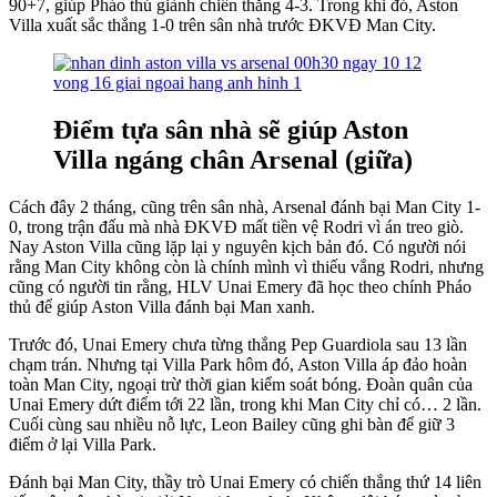
90+7, giúp Pháo thủ giành chiến thắng 4-3. Trong khi đó, Aston
Villa xuất sắc thắng 1-0 trên sân nhà trước ĐKVĐ Man City.
Điểm tựa sân nhà sẽ giúp Aston
Villa ngáng chân Arsenal (giữa)
Cách đây 2 tháng, cũng trên sân nhà, Arsenal đánh bại Man City 1-
0, trong trận đấu mà nhà ĐKVĐ mất tiền vệ Rodri vì án treo giò.
Nay Aston Villa cũng lặp lại y nguyên kịch bản đó. Có người nói
rằng Man City không còn là chính mình vì thiếu vắng Rodri, nhưng
cũng có người tin rằng, HLV Unai Emery đã học theo chính Pháo
thủ để giúp Aston Villa đánh bại Man xanh.
Trước đó, Unai Emery chưa từng thắng Pep Guardiola sau 13 lần
chạm trán. Nhưng tại Villa Park hôm đó, Aston Villa áp đảo hoàn
toàn Man City, ngoại trừ thời gian kiểm soát bóng. Đoàn quân của
Unai Emery dứt điểm tới 22 lần, trong khi Man City chỉ có… 2 lần.
Cuối cùng sau nhiều nỗ lực, Leon Bailey cũng ghi bàn để giữ 3
điểm ở lại Villa Park.
Đánh bại Man City, thầy trò Unai Emery có chiến thắng thứ 14 liên