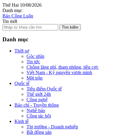
Thứ Hai 10/08/2026
Danh mục
Báo Công Luận
Tin mới
Tìm kiếm
Danh mục
Thời sự
Góc nhìn
Tin tức
Chống lãng phí, tham nhũng, tiêu cực
Việt Nam - Kỷ nguyên vươn mình
Mặt trận
Quốc tế
Tiêu điểm Quốc tế
Thế giới 24h
Công nghệ
Báo chí - Truyền thông
Nghề báo
Công tác hội
Kinh tế
Thị trường - Doanh nghiệp
Bất động sản