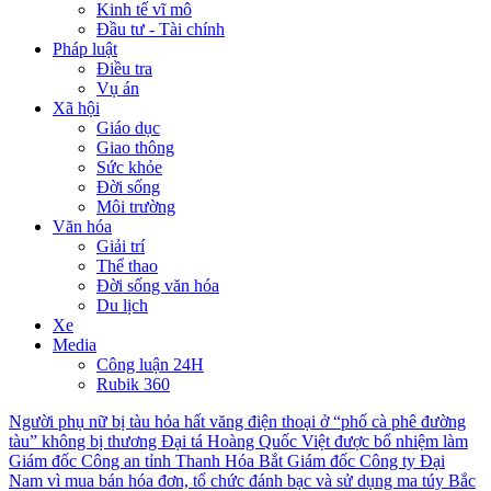
Kinh tế vĩ mô
Đầu tư - Tài chính
Pháp luật
Điều tra
Vụ án
Xã hội
Giáo dục
Giao thông
Sức khỏe
Đời sống
Môi trường
Văn hóa
Giải trí
Thể thao
Đời sống văn hóa
Du lịch
Xe
Media
Công luận 24H
Rubik 360
Người phụ nữ bị tàu hỏa hất văng điện thoại ở “phố cà phê đường
tàu” không bị thương
Đại tá Hoàng Quốc Việt được bổ nhiệm làm
Giám đốc Công an tỉnh Thanh Hóa
Bắt Giám đốc Công ty Đại
Nam vì mua bán hóa đơn, tổ chức đánh bạc và sử dụng ma túy
Bắc