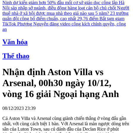
Ninh dự kiến giảm hơn 50% đầu mối cơ sở giáo dục công lập
Hà
Nội sáp nhập sở ngành, điều động hàng loạt cán bộ chủ chốt
Người
thuê nhà ở xã hội được mua nhà theo giá nào sau 5 năm?
23 trường
quân đội công bố điểm chuẩn, cao nhất 29,76 điểm
Bắt tạm giam
TikTok Phượng Nguyễn đăng video công kích chính quyền, công
an
Văn hóa
Thể thao
Nhận định Aston Villa vs
Arsenal, 00h30 ngày 10/12,
vòng 16 giải Ngoại hạng Anh
08/12/2023 23:39
Cả Aston Villa và Arsenal cùng giành chiến thắng ở vòng đấu gần
nhất, với cùng cách biệt 1 bàn. Với Arsenal là màn ngược dòng trên
sân của Luton Town, sau cú đánh đầu của Declan Rice ở phút