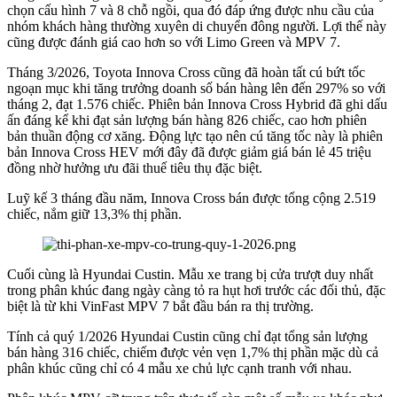
chọn cấu hình 7 và 8 chỗ ngồi, qua đó đáp ứng được nhu cầu của
nhóm khách hàng thường xuyên di chuyển đông người. Lợi thế này
cũng được đánh giá cao hơn so với Limo Green và MPV 7.
Tháng 3/2026, Toyota Innova Cross cũng đã hoàn tất cú bứt tốc
ngoạn mục khi tăng trưởng doanh số bán hàng lên đến 297% so với
tháng 2, đạt 1.576 chiếc. Phiên bản Innova Cross Hybrid đã ghi dấu
ấn đáng kể khi đạt sản lượng bán hàng 826 chiếc, cao hơn phiên
bản thuần động cơ xăng. Động lực tạo nên cú tăng tốc này là phiên
bản Innova Cross HEV mới đây đã được giảm giá bán lẻ 45 triệu
đồng nhờ hưởng ưu đãi thuế tiêu thụ đặc biệt.
Luỹ kế 3 tháng đầu năm, Innova Cross bán được tổng cộng 2.519
chiếc, nắm giữ 13,3% thị phần.
Cuối cùng là Hyundai Custin. Mẫu xe trang bị cửa trượt duy nhất
trong phân khúc đang ngày càng tỏ ra hụt hơi trước các đối thủ, đặc
biệt là từ khi VinFast MPV 7 bắt đầu bán ra thị trường.
Tính cả quý 1/2026 Hyundai Custin cũng chỉ đạt tổng sản lượng
bán hàng 316 chiếc, chiếm được vẻn vẹn 1,7% thị phần mặc dù cả
phân khúc cũng chỉ có 4 mẫu xe chủ lực cạnh tranh với nhau.