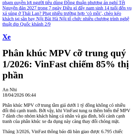
phạm quyền lợi người tiêu dùng
Đồng thuận phương án nghỉ Tết
Nguyên đán 2027 trong 7 ngày
Điều gì đẩy nam sinh 14 tuổi đến vụ
xả súng ở Thái Lan?
Phạt nhiều trường hợp ‘cò mồi’, chèo kéo
khách tại sân bay Nội Bài
Hà Nội tổ chức nhiều chương trình nghệ
thuật dịp Quốc khánh 2/9
Xe
Phân khúc MPV cỡ trung quý
1/2026: VinFast chiếm 85% thị
phần
An Nhi
18/04/2026 06:44
Phân khúc MPV cỡ trung tầm giá dưới 1 tỷ đồng không có nhiều
đối thủ cạnh tranh. Bởi vậy, khi VinFast tung ra thêm biến thể MPV
7 dành cho nhóm khách hàng cá nhân và gia đình, bối cảnh cạnh
tranh của phân khúc xe đa dụng này càng thay đổi chóng mặt.
Tháng 3/2026, VinFast thông báo đã bàn giao được 6.795 chiếc