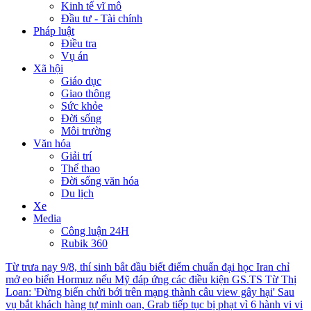
Kinh tế vĩ mô
Đầu tư - Tài chính
Pháp luật
Điều tra
Vụ án
Xã hội
Giáo dục
Giao thông
Sức khỏe
Đời sống
Môi trường
Văn hóa
Giải trí
Thể thao
Đời sống văn hóa
Du lịch
Xe
Media
Công luận 24H
Rubik 360
Từ trưa nay 9/8, thí sinh bắt đầu biết điểm chuẩn đại học
Iran chỉ
mở eo biển Hormuz nếu Mỹ đáp ứng các điều kiện
GS.TS Từ Thị
Loan: 'Đừng biến chửi bới trên mạng thành câu view gây hại'
Sau
vụ bắt khách hàng tự minh oan, Grab tiếp tục bị phạt vì 6 hành vi vi