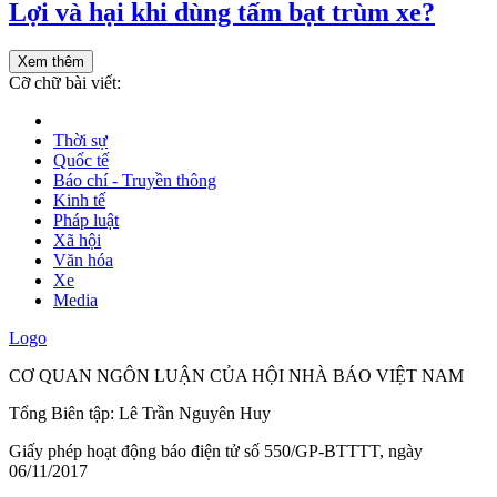
Lợi và hại khi dùng tấm bạt trùm xe?
Xem thêm
Cỡ chữ bài viết:
Thời sự
Quốc tế
Báo chí - Truyền thông
Kinh tế
Pháp luật
Xã hội
Văn hóa
Xe
Media
Logo
CƠ QUAN NGÔN LUẬN CỦA HỘI NHÀ BÁO VIỆT NAM
Tổng Biên tập: Lê Trần Nguyên Huy
Giấy phép hoạt động báo điện tử số 550/GP-BTTTT, ngày
06/11/2017