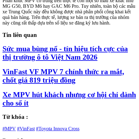
Phân khúc MPV cỡ trung trên thực tế còn một số mẫu xe khác như
MG G50, BYD M6 hay GAC M6 Pro. Tuy nhiên, toàn bộ các mẫu
xe Trung Quốc này đều không được nhà phân phối công khai kết
quả bán hàng. Trên thực tế, lượng xe bán ra thị trường của nhóm
này cũng rất thấp dựa trên số liệu xe đăng ký lưu hành.
Tin liên quan
Sức mua bùng nổ - tín hiệu tích cực của
thị trường ô tô Việt Nam 2026
VinFast VF MPV 7 chính thức ra mắt,
chốt giá 819 triệu đồng
Xe MPV hút khách nhưng cơ hội chỉ dành
cho số ít
Từ khóa :
#MPV
#VinFast
#Toyota Innova Cross