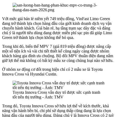
Với mức giá bán lẻ niêm yết 749 triệu đồng, VinFast Limo Green
đang trở thành lựa chọn hàng đầu của giới kinh doanh dịch vụ vận
chuyển hành khách. Giá bán rẻ, hạ tầng trạm sạc dày đặc và đáng
chú ý là người tiêu dùng đang được miễn phí sạc pin đã giúp Limo
Green trở thành lựa chọn không thể bỏ qua.
Trong khi đó, biến thể MPV 7 (giá 819 triệu đồng) được nâng cấp
một số tiện ích và vài chi tiết thiết kế cũng ngày càng được nhóm
khách hàng gia đình ưa chuộng. Bộ đôi MPV thuần điện đang nắm
giữ lợi thế mà không có bất kỳ mẫu xe cùng chủng loại nào sở hữu.
Ở nhóm xe động cơ đốt trong hiện chỉ có 2 mẫu xe là Toyota
Innova Cross và Hyundai Custin.
Toyota Innova Cross vẫn duy trì được sức cạnh tranh
tốt trên thị trường - Ảnh: TMV
Trong đó, Toyota Innova Cross sở hữu lợi thế về kích thước, khả
năng vận hành bền bỉ, chi phí sử dụng thấp cũng đang là lựa chọn
hàng đầu của người tiêu dùng. Đáng chú ý là Innova Cross có 2 tuỳ