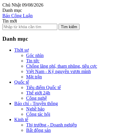
Chủ Nhật 09/08/2026
Danh mục
Báo Công Luận
Tin mới
Tìm kiếm
Danh mục
Thời sự
Góc nhìn
Tin tức
Chống lãng phí, tham nhũng, tiêu cực
Việt Nam - Kỷ nguyên vươn mình
Mặt trận
Quốc tế
Tiêu điểm Quốc tế
Thế giới 24h
Công nghệ
Báo chí - Truyền thông
Nghề báo
Công tác hội
Kinh tế
Thị trường - Doanh nghiệp
Bất động sản