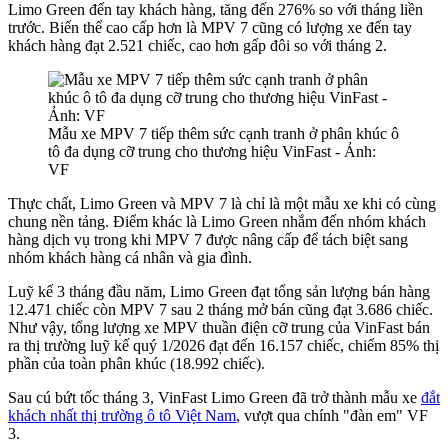
Limo Green đến tay khách hàng, tăng đến 276% so với tháng liền
trước. Biến thể cao cấp hơn là MPV 7 cũng có lượng xe đến tay
khách hàng đạt 2.521 chiếc, cao hơn gấp đôi so với tháng 2.
Mẫu xe MPV 7 tiếp thêm sức cạnh tranh ở phân khúc ô
tô đa dụng cỡ trung cho thương hiệu VinFast - Ảnh:
VF
Thực chất, Limo Green và MPV 7 là chỉ là một mẫu xe khi có cùng
chung nền tảng. Điểm khác là Limo Green nhắm đến nhóm khách
hàng dịch vụ trong khi MPV 7 được nâng cấp để tách biệt sang
nhóm khách hàng cá nhân và gia đình.
Luỹ kế 3 tháng đầu năm, Limo Green đạt tổng sản lượng bán hàng
12.471 chiếc còn MPV 7 sau 2 tháng mở bán cũng đạt 3.686 chiếc.
Như vậy, tổng lượng xe MPV thuần điện cỡ trung của VinFast bán
ra thị trường luỹ kế quý 1/2026 đạt đến 16.157 chiếc, chiếm 85% thị
phần của toàn phân khúc (18.992 chiếc).
Sau cú bứt tốc tháng 3, VinFast Limo Green đã trở thành mẫu xe
đắt
khách nhất thị trường ô tô Việt Nam
, vượt qua chính "đàn em" VF
3.