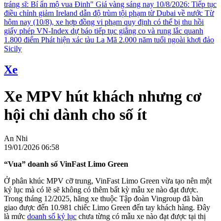
tráng sĩ: Bí ẩn mộ vua Đinh"
Giá vàng sáng nay 10/8/2026: Tiếp tục
điều chỉnh giảm
Ireland dẫn độ trùm tội phạm từ Dubai về nước
Từ
hôm nay (10/8), xe hợp đồng vi phạm quy định có thể bị thu hồi
giấy phép
VN-Index dự báo tiếp tục giằng co và rung lắc quanh
1.800 điểm
Phát hiện xác tàu La Mã 2.000 năm tuổi ngoài khơi đảo
Sicily
Xe
Xe MPV hút khách nhưng cơ
hội chỉ dành cho số ít
An Nhi
19/01/2026 06:58
“Vua” doanh số VinFast Limo Green
Ở phân khúc MPV cỡ trung, VinFast Limo Green vừa tạo nên một
kỷ lục mà có lẽ sẽ không có thêm bất kỳ mẫu xe nào đạt được.
Trong tháng 12/2025, hãng xe thuộc Tập đoàn Vingroup đã bàn
giao được đến 10.981 chiếc Limo Green đến tay khách hàng. Đây
là mức
doanh số kỷ lục
chưa từng có mẫu xe nào đạt được tại thị