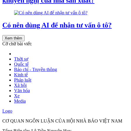
khuyến nghị của nhà sản xuất?
Có nên dùng AI để nhận tư vấn ô tô?
Xem thêm
Cỡ chữ bài viết:
Thời sự
Quốc tế
Báo chí - Truyền thông
Kinh tế
Pháp luật
Xã hội
Văn hóa
Xe
Media
Logo
CƠ QUAN NGÔN LUẬN CỦA HỘI NHÀ BÁO VIỆT NAM
Tổng Biên tập: Lê Trần Nguyên Huy