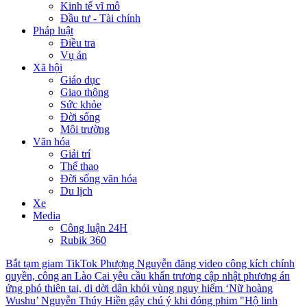
Kinh tế vĩ mô
Đầu tư - Tài chính
Pháp luật
Điều tra
Vụ án
Xã hội
Giáo dục
Giao thông
Sức khỏe
Đời sống
Môi trường
Văn hóa
Giải trí
Thể thao
Đời sống văn hóa
Du lịch
Xe
Media
Công luận 24H
Rubik 360
Bắt tạm giam TikTok Phượng Nguyễn đăng video công kích chính
quyền, công an
Lào Cai yêu cầu khẩn trương cập nhật phương án
ứng phó thiên tai, di dời dân khỏi vùng nguy hiểm
‘Nữ hoàng
Wushu’ Nguyễn Thúy Hiền gây chú ý khi đóng phim "Hộ linh