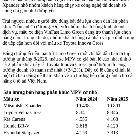
Xpander nhờ nhóm khách hàng chạy xe công nghệ thì doanh số
cũng chỉ gần như đứng yên.
Trái ngược, nhiều người tiêu dùng bắt đầu lựa chọn dần lên phân
khúc “đàn anh” cỡ trung. Đối với nhóm khách hàng kinh doanh
dịch vụ, mẫu xe điện VinFast Limo Green đang trở thành lựa chọn
hàng đầu. Trong khi đó, nhóm khách hàng cá nhân và gia đình cũng
dễ tiếp cận hơn đối với mẫu xe Toyota Innova Cross.
Bằng chứng là nếu loại trừ Limo Green mới chỉ bắt đầu bán ra thị
trường từ tháng 8/2025, mẫu xe MPV có giá bán lẻ cao nhất tính ở
cả 2 phân khúc này là Toyota Innova Cross lại sở hữu mức tăng
trưởng doanh số mạnh mẽ nhất (+34,2%). Đây có lẽ cũng chính là
một chỉ báo đáng để tham khảo về xu hướng tiêu dùng dành cho các
hãng ô tô tại Việt Nam.
Sản lượng bán hàng phân khúc MPV cỡ nhỏ
Mẫu xe
Năm 2024
Năm 2025
Mitsubishi Xpander
19.498
19.891
Toyota Veloz Cross
8.341
8.346
Kia Carens
4.555
4.168
Honda BR-V
3.618
4.120
Hyundai Stargazer
4.159
3.313