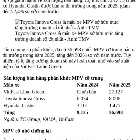
bị sụt giảm mạnh về sản lượng bán hàng. Cụ thể, chỉ có 1.475 chiếc
xe Hyundai Custin được bán ra thị trường trong năm 2025, giảm
đến 52,4% so với năm trước.
Toyota Innova Cross là mẫu xe MPV sở hữu mức tăng
trưởng doanh số tốt nhất - Ảnh: TMV
Tính chung cả phân khúc, đã có 36.698 chiếc MPV cỡ trung bán ra
thị trường trong năm 2025, tăng đến 302% so với năm trước. Tuy
nhiên, tỷ lệ tăng trưởng doanh số này hoàn toàn nhờ vào sự xuất
hiện của VinFast Limo Green.
Sản lượng bán hàng phân khúc MPV cỡ trung
Mẫu xe
Năm 2024
Năm 2025
VinFast Limo Green
Chưa bán
27.127
Toyota Innova Cross
6.034
8.096
Hyundai Custin
3.101
1.475
Tổng
9.135
36.698
Nguồn: TC Group, VAMA, VinFast
MPV cỡ nhỏ chững lại