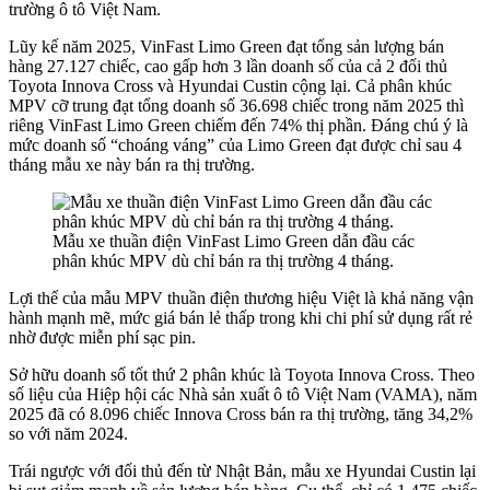
trường ô tô Việt Nam.
Lũy kế năm 2025, VinFast Limo Green đạt tổng sản lượng bán
hàng 27.127 chiếc, cao gấp hơn 3 lần doanh số của cả 2 đối thủ
Toyota Innova Cross và Hyundai Custin cộng lại. Cả phân khúc
MPV cỡ trung đạt tổng doanh số 36.698 chiếc trong năm 2025 thì
riêng VinFast Limo Green chiếm đến 74% thị phần. Đáng chú ý là
mức doanh số “choáng váng” của Limo Green đạt được chỉ sau 4
tháng mẫu xe này bán ra thị trường.
Mẫu xe thuần điện VinFast Limo Green dẫn đầu các
phân khúc MPV dù chỉ bán ra thị trường 4 tháng.
Lợi thế của mẫu MPV thuần điện thương hiệu Việt là khả năng vận
hành mạnh mẽ, mức giá bán lẻ thấp trong khi chi phí sử dụng rất rẻ
nhờ được miễn phí sạc pin.
Sở hữu doanh số tốt thứ 2 phân khúc là Toyota Innova Cross. Theo
số liệu của Hiệp hội các Nhà sản xuất ô tô Việt Nam (VAMA), năm
2025 đã có 8.096 chiếc Innova Cross bán ra thị trường, tăng 34,2%
so với năm 2024.
Trái ngược với đối thủ đến từ Nhật Bản, mẫu xe Hyundai Custin lại