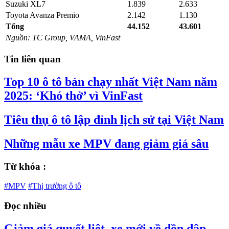
Suzuki XL7
1.839
2.633
Toyota Avanza Premio
2.142
1.130
Tổng
44.152
43.601
Nguồn: TC Group, VAMA, VinFast
Tin liên quan
Top 10 ô tô bán chạy nhất Việt Nam năm
2025: ‘Khó thở’ vì VinFast
Tiêu thụ ô tô lập đỉnh lịch sử tại Việt Nam
Những mẫu xe MPV đang giảm giá sâu
Từ khóa :
#MPV
#Thị trường ô tô
Đọc nhiều
Giảm giá quyết liệt, xe mới về dồn dập,