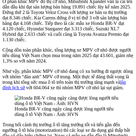
Ở phân khúc MPV đô thị cỡ nhỏ, Mitsubishi Xpander vẫn là cái tên
dẫn đầu khi đạt sản lượng bán hàng 19.891 chiếc lũy kế năm 2025.
Đứng thứ 2 là Toyota Veloz Cross với lượng xe bán ra thị trường
đạt 8.346 chiếc. Kia Carens đứng ở vị trí thứ 3 với sản lượng bán
hàng đạt 4.168 chiếc. Tiếp theo là các mẫu xe Honda BR-V đạt
4.120 chiếc, Hyundai Stargazer đạt 3.313 chiếc, Suzuki XL7
Hybrid đạt 2.633 chiếc và cuối cùng là Toyota Avanza Premio đạt
1.130 chiếc.
Cộng dồn toàn phân khúc, tổng lượng xe MPV cỡ nhỏ được người
tiêu dùng Việt Nam chọn mua trong năm 2025 đạt 43.601, giảm nhẹ
1,3% so với năm 2024.
Như vậy, phân khúc MPV cỡ nhỏ đang có xu hướng đi ngược dòng
với nhóm “đàn anh” MPV cỡ trung. Một thực tế đáng thất vọng là
trong khi tổng sức mua ô tô trên toàn thị trường tăng mạnh và
lập
đỉnh lịch sử
với 604.064 xe thì nhóm MPV cỡ nhỏ lại sụt giảm.
Honda BR-V cũng ngày càng được lòng người tiêu
dùng ô tô Việt Nam - Ảnh: HVN
Trong bối cảnh thị trường ô tô tăng trưởng tốt và tiến gần đến
ngưỡng ô tô hóa (motorization) thì các loại xe đa dụng giá thấp bắt
đầu có dấu hiệu chững lại. Ngay cả mẫu xe dẫn đầu là Mitsubishi