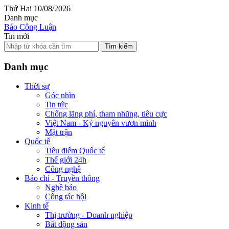
Thứ Hai 10/08/2026
Danh mục
Báo Công Luận
Tin mới
Tìm kiếm
Danh mục
Thời sự
Góc nhìn
Tin tức
Chống lãng phí, tham nhũng, tiêu cực
Việt Nam - Kỷ nguyên vươn mình
Mặt trận
Quốc tế
Tiêu điểm Quốc tế
Thế giới 24h
Công nghệ
Báo chí - Truyền thông
Nghề báo
Công tác hội
Kinh tế
Thị trường - Doanh nghiệp
Bất động sản