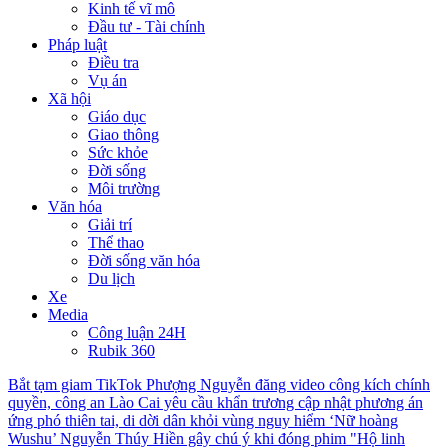
Kinh tế vĩ mô
Đầu tư - Tài chính
Pháp luật
Điều tra
Vụ án
Xã hội
Giáo dục
Giao thông
Sức khỏe
Đời sống
Môi trường
Văn hóa
Giải trí
Thể thao
Đời sống văn hóa
Du lịch
Xe
Media
Công luận 24H
Rubik 360
Bắt tạm giam TikTok Phượng Nguyễn đăng video công kích chính
quyền, công an
Lào Cai yêu cầu khẩn trương cập nhật phương án
ứng phó thiên tai, di dời dân khỏi vùng nguy hiểm
‘Nữ hoàng
Wushu’ Nguyễn Thúy Hiền gây chú ý khi đóng phim "Hộ linh