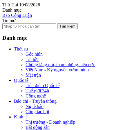
Thứ Hai 10/08/2026
Danh mục
Báo Công Luận
Tin mới
Tìm kiếm
Danh mục
Thời sự
Góc nhìn
Tin tức
Chống lãng phí, tham nhũng, tiêu cực
Việt Nam - Kỷ nguyên vươn mình
Mặt trận
Quốc tế
Tiêu điểm Quốc tế
Thế giới 24h
Công nghệ
Báo chí - Truyền thông
Nghề báo
Công tác hội
Kinh tế
Thị trường - Doanh nghiệp
Bất động sản