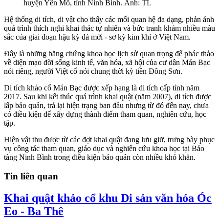
huyện Yên Mô, tỉnh Ninh Bình. Ảnh: TL
Hệ thống di tích, di vật cho thấy các mối quan hệ đa dạng, phản ánh
quá trình thích nghi khai thác tự nhiên và bức tranh khảm nhiều màu
sắc của giai đoạn hậu kỳ đá mới - sơ kỳ kim khí ở Việt Nam.
Đây là những bằng chứng khoa học lịch sử quan trọng để phác thảo
về diện mạo đời sống kinh tế, văn hóa, xã hội của cư dân Mán Bạc
nói riêng, người Việt cổ nói chung thời kỳ tiền Đông Sơn.
Di tích khảo cổ Mán Bạc được xếp hạng là di tích cấp tỉnh năm
2017. Sau khi kết thúc quá trình khai quật (năm 2007), di tích được
lấp bảo quản, trả lại hiện trạng ban đầu nhưng từ đó đến nay, chưa
có điều kiện để xây dựng thành điểm tham quan, nghiên cứu, học
tập.
Hiện vật thu được từ các đợt khai quật đang lưu giữ, trưng bày phục
vụ công tác tham quan, giáo dục và nghiên cứu khoa học tại Bảo
tàng Ninh Bình trong điều kiện bảo quản còn nhiều khó khăn.
Tin liên quan
Khai quật khảo cổ khu Di sản văn hóa Óc
Eo - Ba Thê