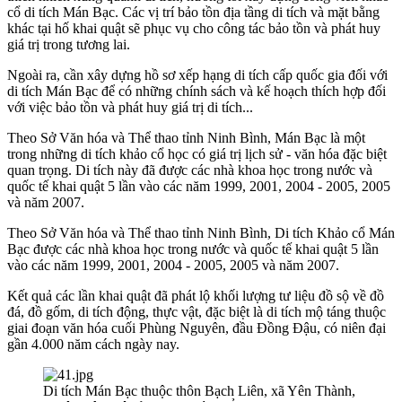
cổ di tích Mán Bạc. Các vị trí bảo tồn địa tầng di tích và mặt bằng
khác tại hố khai quật sẽ phục vụ cho công tác bảo tồn và phát huy
giá trị trong tương lai.
Ngoài ra, cần xây dựng hồ sơ xếp hạng di tích cấp quốc gia đối với
di tích Mán Bạc để có những chính sách và kế hoạch thích hợp đối
với việc bảo tồn và phát huy giá trị di tích...
Theo Sở Văn hóa và Thể thao tỉnh Ninh Bình, Mán Bạc là một
trong những di tích khảo cổ học có giá trị lịch sử - văn hóa đặc biệt
quan trọng. Di tích này đã được các nhà khoa học trong nước và
quốc tế khai quật 5 lần vào các năm 1999, 2001, 2004 - 2005, 2005
và năm 2007.
Theo Sở Văn hóa và Thể thao tỉnh Ninh Bình, Di tích Khảo cổ Mán
Bạc được các nhà khoa học trong nước và quốc tế khai quật 5 lần
vào các năm 1999, 2001, 2004 - 2005, 2005 và năm 2007.
Kết quả các lần khai quật đã phát lộ khối lượng tư liệu đồ sộ về đồ
đá, đồ gốm, di tích động, thực vật, đặc biệt là di tích mộ táng thuộc
giai đoạn văn hóa cuối Phùng Nguyên, đầu Đồng Đậu, có niên đại
gần 4.000 năm cách ngày nay.
Di tích Mán Bạc thuộc thôn Bạch Liên, xã Yên Thành,