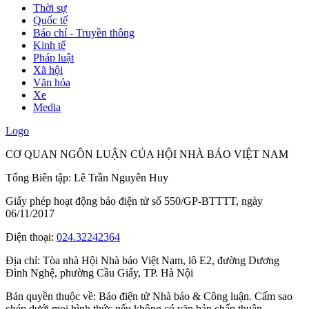
Thời sự
Quốc tế
Báo chí - Truyền thông
Kinh tế
Pháp luật
Xã hội
Văn hóa
Xe
Media
Logo
CƠ QUAN NGÔN LUẬN CỦA HỘI NHÀ BÁO VIỆT NAM
Tổng Biên tập: Lê Trần Nguyên Huy
Giấy phép hoạt động báo điện tử số 550/GP-BTTTT, ngày
06/11/2017
Điện thoại:
024.32242364
Địa chỉ:
Tòa nhà Hội Nhà báo Việt Nam, lô E2, đường Dương
Đình Nghệ, phường Cầu Giấy, TP. Hà Nội
Bản quyền thuộc về: Báo điện tử Nhà báo & Công luận. Cấm sao
chép dưới mọi hình thức nếu không có văn bản chấp thuận