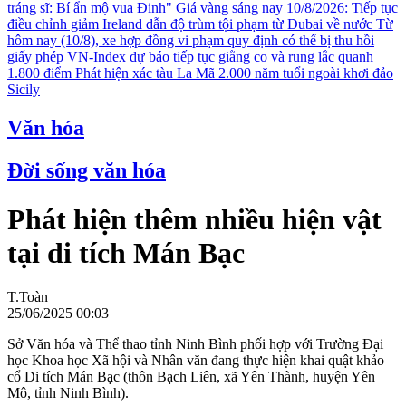
tráng sĩ: Bí ẩn mộ vua Đinh"
Giá vàng sáng nay 10/8/2026: Tiếp tục
điều chỉnh giảm
Ireland dẫn độ trùm tội phạm từ Dubai về nước
Từ
hôm nay (10/8), xe hợp đồng vi phạm quy định có thể bị thu hồi
giấy phép
VN-Index dự báo tiếp tục giằng co và rung lắc quanh
1.800 điểm
Phát hiện xác tàu La Mã 2.000 năm tuổi ngoài khơi đảo
Sicily
Văn hóa
Đời sống văn hóa
Phát hiện thêm nhiều hiện vật
tại di tích Mán Bạc
T.Toàn
25/06/2025 00:03
Sở Văn hóa và Thể thao tỉnh Ninh Bình phối hợp với Trường Đại
học Khoa học Xã hội và Nhân văn đang thực hiện khai quật khảo
cổ Di tích Mán Bạc (thôn Bạch Liên, xã Yên Thành, huyện Yên
Mô, tỉnh Ninh Bình).