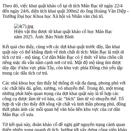
Theo đó, việc khai quật khảo cổ tại di tích Mán Bạc từ ngày 22/4
đến ngày 24/6, diện tích khai quật 200m2 do ông Hoàng Văn Diệp -
Trường Đại học Khoa học Xã hội và Nhân văn chủ trì.
Hiện vật thu được từ khai quật khảo cổ học Mán Bạc
năm 2025. Ảnh: Báo Ninh Bình
Kết quả cho thấy, cùng với các đợt khai quật trước đây, lần khai
quật này có thể khẳng định về tính chất di tích: Mán Bạc là một di
tích cư trú - mộ táng. Cư dân Mán Bạc có ý thức về khu chôn cất
riêng mặc dù vẫn nằm cạnh nơi cư trú. Mật độ mộ táng tìm được
dày đặc ở khu vực phía Tây, còn khu vực phía Đông chủ yếu tập
trung các dấu tích cư trú.
Các nhà khoa học tìm thấy hệ thống di vật đa dạng, phong phú với
các chất liệu đá, gốm, xương, vỏ nhuyễn thể. Trong đó, một trong
những phát hiện quan trọng của đợt khai quật này là tổ hợp các
công cụ được làm từ vỏ hàu, các "bích" làm từ vỏ nhuyễn thể. Tổ
hợp di vật cho thấy đời sống vật chất và tinh thần phong phú, đồng
thời phản ánh các mối quan hệ văn hóa liên khu vực của cư dân
Mán Bạc cổ xưa.
Từ kết quả này, đoàn khảo cổ đề nghị giữ nguyên trạng cảnh quan
thiên nhiên xung quanh di tích, hướng tới xây dựng công viên khảo