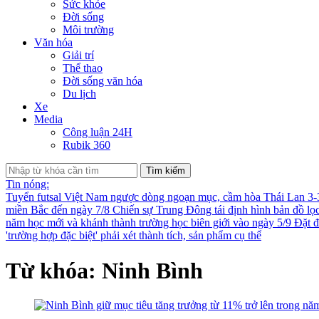
Sức khỏe
Đời sống
Môi trường
Văn hóa
Giải trí
Thể thao
Đời sống văn hóa
Du lịch
Xe
Media
Công luận 24H
Rubik 360
Tìm kiếm
Tin nóng:
Tuyển futsal Việt Nam ngược dòng ngoạn mục, cầm hòa Thái Lan 3
miền Bắc đến ngày 7/8
Chiến sự Trung Đông tái định hình bản đồ lọ
năm học mới và khánh thành trường học biên giới vào ngày 5/9
Đặt đ
'trường hợp đặc biệt' phải xét thành tích, sản phẩm cụ thể
Từ khóa: Ninh Bình