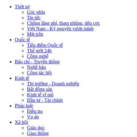
Thời sự
Góc nhìn
Tin tức
Chống lãng phí, tham nhũng, tiêu cực
Việt Nam - Kỷ nguyên vươn mình
Mặt trận
Quốc tế
Tiêu điểm Quốc tế
Thế giới 24h
Công nghệ
Báo chí - Truyền thông
Nghề báo
Công tác hội
Kinh tế
Thị trường - Doanh nghiệp
Bất động sản
Kinh tế vĩ mô
Đầu tư - Tài chính
Pháp luật
Điều tra
Vụ án
Xã hội
Giáo dục
Giao thông