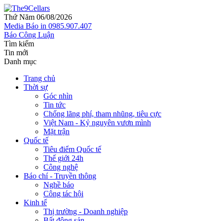
Thứ Năm 06/08/2026
Media
Báo in
0985.907.407
Báo Công Luận
Tìm kiếm
Tin mới
Danh mục
Trang chủ
Thời sự
Góc nhìn
Tin tức
Chống lãng phí, tham nhũng, tiêu cực
Việt Nam - Kỷ nguyên vươn mình
Mặt trận
Quốc tế
Tiêu điểm Quốc tế
Thế giới 24h
Công nghệ
Báo chí - Truyền thông
Nghề báo
Công tác hội
Kinh tế
Thị trường - Doanh nghiệp
Bất động sản