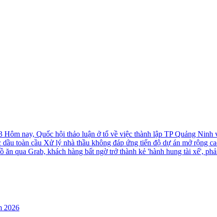
-3
Hôm nay, Quốc hội thảo luận ở tổ về việc thành lập TP Quảng Ninh
c dầu toàn cầu
Xử lý nhà thầu không đáp ứng tiến độ dự án mở rộng c
ồ ăn qua Grab, khách hàng bất ngờ trở thành kẻ 'hành hung tài xế', phả