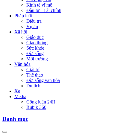
Kinh tế vĩ mô
Đầu tư - Tài chính
Pháp luật
Điều tra
Vụ án
Xã hội
Giáo dục
Giao thông
Sức khỏe
Đời sống
Môi trường
Văn hóa
Giải trí
Thể thao
Đời sống văn hóa
Du lịch
Xe
Media
Công luận 24H
Rubik 360
Danh mục