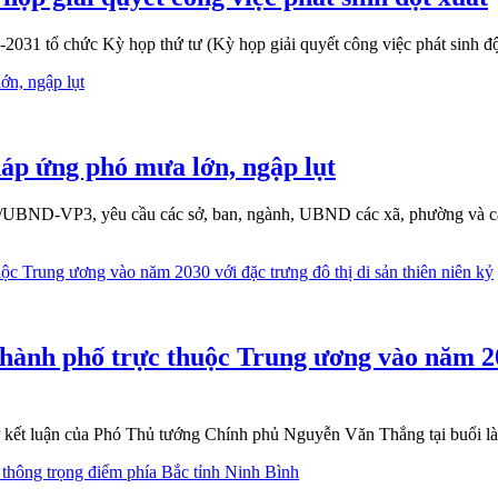
1 tổ chức Kỳ họp thứ tư (Kỳ họp giải quyết công việc phát sinh đột
háp ứng phó mưa lớn, ngập lụt
BND-VP3, yêu cầu các sở, ban, ngành, UBND các xã, phường và các đ
hành phố trực thuộc Trung ương vào năm 203
 luận của Phó Thủ tướng Chính phủ Nguyễn Văn Thắng tại buổi làm 