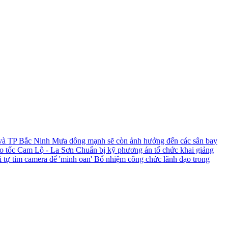
 và TP Bắc Ninh
Mưa dông mạnh sẽ còn ảnh hưởng đến các sân bay
ao tốc Cam Lộ - La Sơn
Chuẩn bị kỹ phương án tổ chức khai giảng
i tự tìm camera để 'minh oan'
Bổ nhiệm công chức lãnh đạo trong