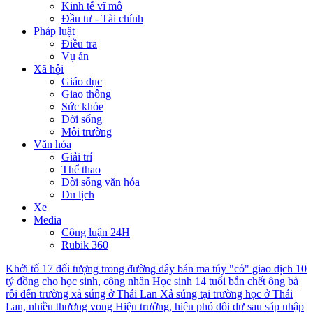
Kinh tế vĩ mô
Đầu tư - Tài chính
Pháp luật
Điều tra
Vụ án
Xã hội
Giáo dục
Giao thông
Sức khỏe
Đời sống
Môi trường
Văn hóa
Giải trí
Thể thao
Đời sống văn hóa
Du lịch
Xe
Media
Công luận 24H
Rubik 360
Khởi tố 17 đối tượng trong đường dây bán ma túy "cỏ" giao dịch 10
tỷ đồng cho học sinh, công nhân
Học sinh 14 tuổi bắn chết ông bà
rồi đến trường xả súng ở Thái Lan
Xả súng tại trường học ở Thái
Lan, nhiều thương vong
Hiệu trưởng, hiệu phó dôi dư sau sáp nhập