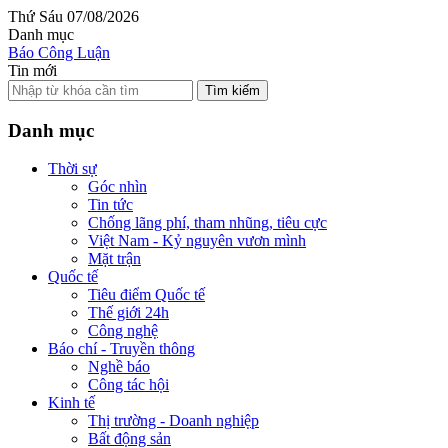
Thứ Sáu 07/08/2026
Danh mục
Báo Công Luận
Tin mới
Tìm kiếm
Danh mục
Thời sự
Góc nhìn
Tin tức
Chống lãng phí, tham nhũng, tiêu cực
Việt Nam - Kỷ nguyên vươn mình
Mặt trận
Quốc tế
Tiêu điểm Quốc tế
Thế giới 24h
Công nghệ
Báo chí - Truyền thông
Nghề báo
Công tác hội
Kinh tế
Thị trường - Doanh nghiệp
Bất động sản