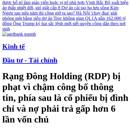
được bố trí làm giáo viên hoặc vị trí phù hợp
Vịnh Bắc Bộ xuất hiện
áp thấp nhiệt đới, gió giật cấp 8
Dự án cải tạo hạ lưu sông Kim
Ngưu sau nửa năm thi công giờ ra sao?
Hà Nội 'chạy đua' giải
phóng mặt bằng siêu dự án Trục không gian QL1A gần 162.000 tỷ
đồng
Ông Trump ký hai sắc lệnh mới siết quyền công dân theo nơi
sinh
Kinh tế
Đầu tư - Tài chính
Rạng Đông Holding (RDP) bị
phạt vì chậm công bố thông
tin, phía sau là cổ phiếu bị đình
chỉ và nợ phải trả gấp hơn 6
lần vốn chủ