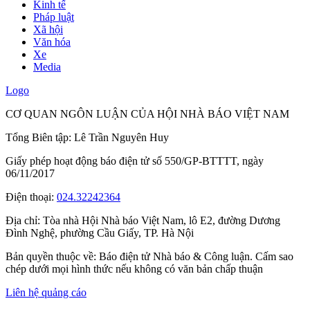
Kinh tế
Pháp luật
Xã hội
Văn hóa
Xe
Media
Logo
CƠ QUAN NGÔN LUẬN CỦA HỘI NHÀ BÁO VIỆT NAM
Tổng Biên tập: Lê Trần Nguyên Huy
Giấy phép hoạt động báo điện tử số 550/GP-BTTTT, ngày
06/11/2017
Điện thoại:
024.32242364
Địa chỉ:
Tòa nhà Hội Nhà báo Việt Nam, lô E2, đường Dương
Đình Nghệ, phường Cầu Giấy, TP. Hà Nội
Bản quyền thuộc về: Báo điện tử Nhà báo & Công luận. Cấm sao
chép dưới mọi hình thức nếu không có văn bản chấp thuận
Liên hệ quảng cáo