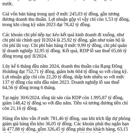
trước.
Giá vốn bán hàng trong quý ở mức 245,03 tỷ đồng, gần tương
đương doanh thu thuần. Lợi nhuận gộp vì vậy chỉ còn 1,53 tỷ đồng,
trong khi cùng kỳ năm 2023 đạt 78,42 tỷ đồng.
Các khoản chi phí tiếp tục kéo kết quả kinh doanh đi xuống, như
chi phí tài chính quý II/2024 là 25,92 tỷ đồng, gần như toàn bộ là
chi phí lãi vay. Chi phí bán hàng ở mức 9,99 tỷ đồng, chi phí quản
lý doanh nghiệp 32,95 tỷ đồng. Kết quả, RDP lỗ sau thuế 65,66 tỷ
đồng trong quý II/2024.
Lũy kế 6 tháng đầu năm 2024, doanh thu thuần của Rạng Đông
Holding đạt 752,71 tỷ đồng, giảm hơn 604 tỷ đồng so với cùng kỳ.
Lợi nhuận gộp chỉ còn 22,20 tỷ đồng, thấp hơn nhiều so với mức
137 tỷ đồng của nửa đầu năm 2023. Doanh nghiệp lỗ sau thuế
64,56 tỷ đồng trong 6 tháng.
Tại ngày 30/6/2024, tổng tài sản của RDP còn 1.995,87 tỷ đồng,
giảm 148,42 tỷ đồng so với đầu năm. Tiền và tương đương tiền chỉ
còn 21,16 tỷ đồng.
Hàng tồn kho vẫn ở mức 781,46 tỷ đồng, sau khi trích lập dự phòng
giảm giá hàng tồn kho 36,05 tỷ đồng. Các khoản phải thu ngắn hạn
là 477,88 tỷ đồng, gồm 326,45 tỷ đồng phải thu khách hàng, 63,15