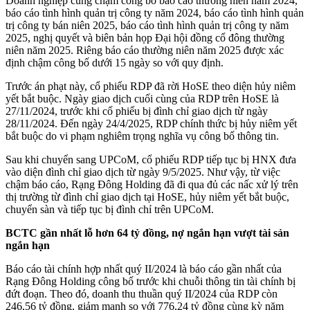
Doanh nghiệp cũng chậm công bố báo cáo thường niên năm 2024,
báo cáo tình hình quản trị công ty năm 2024, báo cáo tình hình quản
trị công ty bán niên 2025, báo cáo tình hình quản trị công ty năm
2025, nghị quyết và biên bản họp Đại hội đồng cổ đông thường
niên năm 2025. Riêng báo cáo thường niên năm 2025 được xác
định chậm công bố dưới 15 ngày so với quy định.
Trước án phạt này, cổ phiếu RDP đã rời HoSE theo diện hủy niêm
yết bắt buộc. Ngày giao dịch cuối cùng của RDP trên HoSE là
27/11/2024, trước khi cổ phiếu bị đình chỉ giao dịch từ ngày
28/11/2024. Đến ngày 24/4/2025, RDP chính thức bị hủy niêm yết
bắt buộc do vi phạm nghiêm trọng nghĩa vụ công bố thông tin.
Sau khi chuyển sang UPCoM, cổ phiếu RDP tiếp tục bị HNX đưa
vào diện đình chỉ giao dịch từ ngày 9/5/2025. Như vậy, từ việc
chậm báo cáo, Rạng Đông Holding đã đi qua đủ các nấc xử lý trên
thị trường từ đình chỉ giao dịch tại HoSE, hủy niêm yết bắt buộc,
chuyển sàn và tiếp tục bị đình chỉ trên UPCoM.
BCTC gần nhất lỗ hơn 64 tỷ đồng, nợ ngắn hạn vượt tài sản
ngắn hạn
Báo cáo tài chính hợp nhất quý II/2024 là báo cáo gần nhất của
Rạng Đông Holding công bố trước khi chuỗi thông tin tài chính bị
đứt đoạn. Theo đó, doanh thu thuần quý II/2024 của RDP còn
246,56 tỷ đồng, giảm mạnh so với 776,24 tỷ đồng cùng kỳ năm