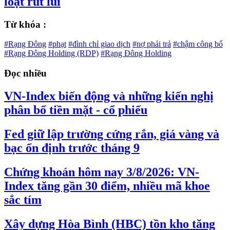
loạt rút lui
Từ khóa :
#Rạng Đông
#phạt
#đình chỉ giao dịch
#nợ phải trả
#chậm công bố
#Rạng Đông Holding (RDP)
#Rạng Đông Holding
Đọc nhiều
VN-Index biến động và những kiến nghị
phân bổ tiền mặt - cổ phiếu
Fed giữ lập trường cứng rắn, giá vàng và
bạc ổn định trước tháng 9
Chứng khoán hôm nay 3/8/2026: VN-
Index tăng gần 30 điểm, nhiều mã khoe
sắc tím
Xây dựng Hòa Bình (HBC) tồn kho tăng