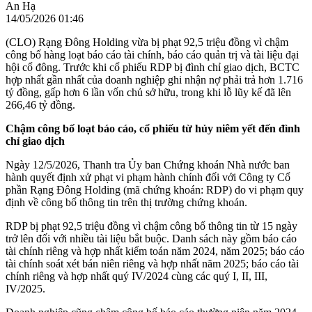
An Hạ
14/05/2026 01:46
(CLO) Rạng Đông Holding vừa bị phạt 92,5 triệu đồng vì chậm
công bố hàng loạt báo cáo tài chính, báo cáo quản trị và tài liệu đại
hội cổ đông. Trước khi cổ phiếu RDP bị đình chỉ giao dịch, BCTC
hợp nhất gần nhất của doanh nghiệp ghi nhận nợ phải trả hơn 1.716
tỷ đồng, gấp hơn 6 lần vốn chủ sở hữu, trong khi lỗ lũy kế đã lên
266,46 tỷ đồng.
Chậm công bố loạt báo cáo, cổ phiếu từ hủy niêm yết đến đình
chỉ giao dịch
Ngày 12/5/2026, Thanh tra Ủy ban Chứng khoán Nhà nước ban
hành quyết định xử phạt vi phạm hành chính đối với Công ty Cổ
phần Rạng Đông Holding (mã chứng khoán: RDP) do vi phạm quy
định về công bố thông tin trên thị trường chứng khoán.
RDP bị phạt 92,5 triệu đồng vì chậm công bố thông tin từ 15 ngày
trở lên đối với nhiều tài liệu bắt buộc. Danh sách này gồm báo cáo
tài chính riêng và hợp nhất kiểm toán năm 2024, năm 2025; báo cáo
tài chính soát xét bán niên riêng và hợp nhất năm 2025; báo cáo tài
chính riêng và hợp nhất quý IV/2024 cùng các quý I, II, III,
IV/2025.