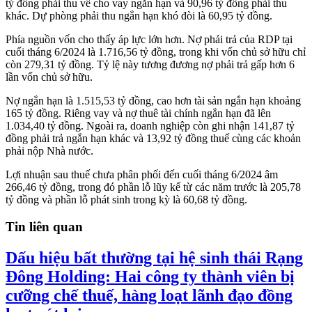
tỷ đồng phải thu về cho vay ngắn hạn và 90,96 tỷ đồng phải thu
khác. Dự phòng phải thu ngắn hạn khó đòi là 60,95 tỷ đồng.
Phía nguồn vốn cho thấy áp lực lớn hơn. Nợ phải trả của RDP tại
cuối tháng 6/2024 là 1.716,56 tỷ đồng, trong khi vốn chủ sở hữu chỉ
còn 279,31 tỷ đồng. Tỷ lệ này tương đương nợ phải trả gấp hơn 6
lần vốn chủ sở hữu.
Nợ ngắn hạn là 1.515,53 tỷ đồng, cao hơn tài sản ngắn hạn khoảng
165 tỷ đồng. Riêng vay và nợ thuê tài chính ngắn hạn đã lên
1.034,40 tỷ đồng. Ngoài ra, doanh nghiệp còn ghi nhận 141,87 tỷ
đồng phải trả ngắn hạn khác và 13,92 tỷ đồng thuế cùng các khoản
phải nộp Nhà nước.
Lợi nhuận sau thuế chưa phân phối đến cuối tháng 6/2024 âm
266,46 tỷ đồng, trong đó phần lỗ lũy kế từ các năm trước là 205,78
tỷ đồng và phần lỗ phát sinh trong kỳ là 60,68 tỷ đồng.
Tin liên quan
Dấu hiệu bất thường tại hệ sinh thái Rạng
Đông Holding: Hai công ty thành viên bị
cưỡng chế thuế, hàng loạt lãnh đạo đồng