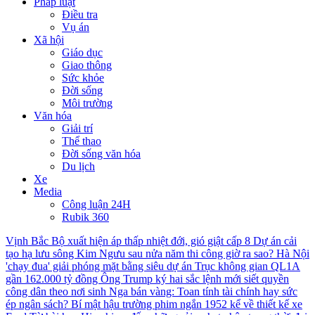
Pháp luật
Điều tra
Vụ án
Xã hội
Giáo dục
Giao thông
Sức khỏe
Đời sống
Môi trường
Văn hóa
Giải trí
Thể thao
Đời sống văn hóa
Du lịch
Xe
Media
Công luận 24H
Rubik 360
Vịnh Bắc Bộ xuất hiện áp thấp nhiệt đới, gió giật cấp 8
Dự án cải
tạo hạ lưu sông Kim Ngưu sau nửa năm thi công giờ ra sao?
Hà Nội
'chạy đua' giải phóng mặt bằng siêu dự án Trục không gian QL1A
gần 162.000 tỷ đồng
Ông Trump ký hai sắc lệnh mới siết quyền
công dân theo nơi sinh
Nga bán vàng: Toan tính tài chính hay sức
ép ngân sách?
Bí mật hậu trường phim ngắn 1952 kể về thiết kế xe