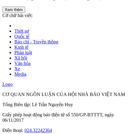
Xem thêm
Cỡ chữ bài viết:
Thời sự
Quốc tế
Báo chí - Truyền thông
Kinh tế
Pháp luật
Xã hội
Văn hóa
Xe
Media
Logo
CƠ QUAN NGÔN LUẬN CỦA HỘI NHÀ BÁO VIỆT NAM
Tổng Biên tập: Lê Trần Nguyên Huy
Giấy phép hoạt động báo điện tử số 550/GP-BTTTT, ngày
06/11/2017
Điện thoại:
024.32242364