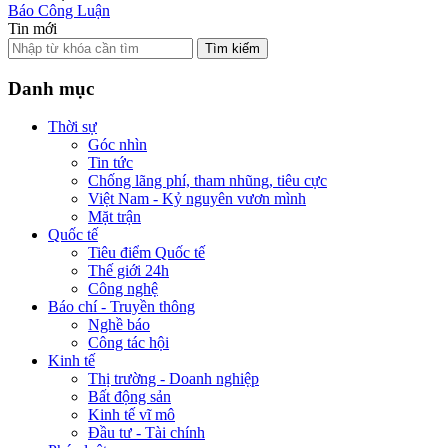
Báo Công Luận
Tin mới
Tìm kiếm
Danh mục
Thời sự
Góc nhìn
Tin tức
Chống lãng phí, tham nhũng, tiêu cực
Việt Nam - Kỷ nguyên vươn mình
Mặt trận
Quốc tế
Tiêu điểm Quốc tế
Thế giới 24h
Công nghệ
Báo chí - Truyền thông
Nghề báo
Công tác hội
Kinh tế
Thị trường - Doanh nghiệp
Bất động sản
Kinh tế vĩ mô
Đầu tư - Tài chính