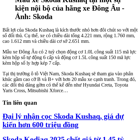
kiện nội bộ của hãng xe Đông Âu -
Ảnh: Skoda
Bất lợi của Skoda Kushaq là kích thước nhỏ hơn đôi chút so với một
số đối thủ. Cụ thể, xe có chiều dài tổng 4.221 mm, rộng 1.760 mm,
cao 1.612 mm và chiều dài cơ sở 2.651 mm.
Mẫu xe Đông Âu có 2 tuỳ chọn động cơ 1.0L công suất 115 mã lực
kèm hộp số tự động 6 cấp và động cơ 1.5L công suất 150 mã lực
kèm hộp số ly hợp kép 7 cấp.
Tại thị trường ô tô Việt Nam, Skoda Kushaq sẽ tham gia vào phân
khúc gầm cao cỡ B và B+ với hơn 20 mẫu xe cạnh tranh. Trong đó,
các đối thủ đáng gờm có thể kể đến như Hyundai Creta, Toyota
Yaris Cross, Mitsubishi Xforce…
Tin liên quan
Đại lý nhận cọc Skoda Kushaq, giá dự
kiến hơn 600 triệu đồng
Skoda Kodiaq 2025 chốt giá từ 1,45 tỷ