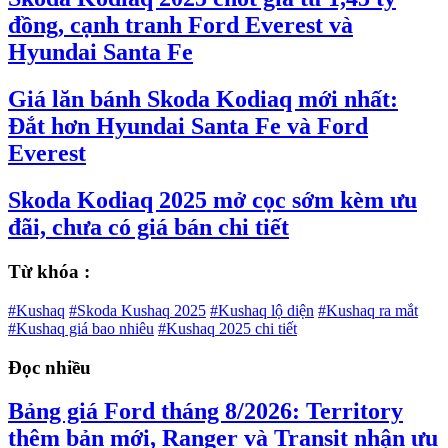
đồng, cạnh tranh Ford Everest và
Hyundai Santa Fe
Giá lăn bánh Skoda Kodiaq mới nhất:
Đắt hơn Hyundai Santa Fe và Ford
Everest
Skoda Kodiaq 2025 mở cọc sớm kèm ưu
đãi, chưa có giá bán chi tiết
Từ khóa :
#Kushaq
#Skoda Kushaq 2025
#Kushaq lộ diện
#Kushaq ra mắt
#Kushaq giá bao nhiêu
#Kushaq 2025 chi tiết
Đọc nhiều
Bảng giá Ford tháng 8/2026: Territory
thêm bản mới, Ranger và Transit nhận ưu