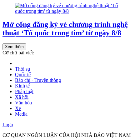
Mở cổng đăng ký vé chương trình nghệ
thuật ‘Tổ quốc trong tim’ từ ngày 8/8
Xem thêm
Cỡ chữ bài viết:
Thời sự
Quốc tế
Báo chí - Truyền thông
Kinh tế
Pháp luật
Xã hội
Văn hóa
Xe
Media
Logo
CƠ QUAN NGÔN LUẬN CỦA HỘI NHÀ BÁO VIỆT NAM