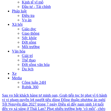
Kinh tế vĩ mô
Đầu tư - Tài chính
Pháp luật
Điều tra
Vụ án
Xã hội
Giáo dục
Giao thông
Sức khỏe
Đời sống
Môi trường
Văn hóa
Giải trí
Thể thao
Đời sống văn hóa
Du lịch
Xe
Media
Công luận 24H
Rubik 360
Sau vụ bắt khách hàng tự minh oan, Grab tiếp tục bị phạt vì 6 hành
vi vi phạm quyền lợi người tiêu dùng
Đồng thuận phương án nghỉ
Tết Nguyên đán 2027 trong 7 ngày
Điều gì đẩy nam sinh 14 tuổi
đến vụ xả súng ở Thái Lan?
Phạt nhiều trường hợp ‘cò mồi’, chèo