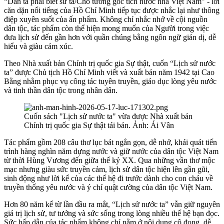
“Dân ta phải biết sử ta/Cho tường gốc tích nước nhà Việt Nam” - lời
căn dặn nổi tiếng của Hồ Chí Minh tiếp tục được nhắc lại như thông
điệp xuyên suốt của ấn phẩm. Không chỉ nhắc nhớ về cội nguồn
dân tộc, tác phẩm còn thể hiện mong muốn của Người trong việc
đưa lịch sử đến gần hơn với quần chúng bằng ngôn ngữ giản dị, dễ
hiểu và giàu cảm xúc.
Theo Nhà xuất bản Chính trị quốc gia Sự thật, cuốn “Lịch sử nước
ta” được Chủ tịch Hồ Chí Minh viết và xuất bản năm 1942 tại Cao
Bằng nhằm phục vụ công tác tuyên truyền, giáo dục lòng yêu nước
và tinh thần dân tộc trong nhân dân.
Cuốn sách "Lịch sử nước ta" vừa được Nhà xuất bản
Chính trị quốc gia Sự thật tái bản. Ảnh: Ái Vân
Tác phẩm gồm 208 câu thơ lục bát ngắn gọn, dễ nhớ, khái quát tiến
trình hàng nghìn năm dựng nước và giữ nước của dân tộc Việt Nam
từ thời Hùng Vương đến giữa thế kỷ XX. Qua những vần thơ mộc
mạc nhưng giàu sức truyền cảm, lịch sử dân tộc hiện lên gần gũi,
sinh động như lời kể của các thế hệ đi trước dành cho con cháu về
truyền thống yêu nước và ý chí quật cường của dân tộc Việt Nam.
Hơn 80 năm kể từ lần đầu ra mắt, “Lịch sử nước ta” vẫn giữ nguyên
giá trị lịch sử, tư tưởng và sức sống trong lòng nhiều thế hệ bạn đọc.
Sức hấp dẫn của tác phẩm không chỉ nằm ở nội dung cô đọng, dễ