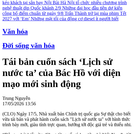
kéo khách tại sân bay Nội Bài
Hà Nội tổ chức nhiều chương trình
nghệ thuật dịp Quốc khánh 2/9
Những đại học đầu tiên dự kiến
công bố điểm chuẩn từ ngày 9/8
Trấn Thành trở lại mùa phim Tết
2027 với ‘Em’
Những mặt tối của động cơ diesel ít người biết
Văn hóa
Đời sống văn hóa
Tái bản cuốn sách ‘Lịch sử
nước ta’ của Bác Hồ với diện
mạo mới sinh động
Trung Nguyễn
17/05/2026 13:56
(CLO) Ngày 17/5, Nhà xuất bản Chính trị quốc gia Sự thật cho biết
vừa tái bản và phát hành cuốn sách "Lịch sử nước ta" với hình thức
trình bày mới, giàu tính trực quan, hướng tới độc giả trẻ và thiếu nhi.