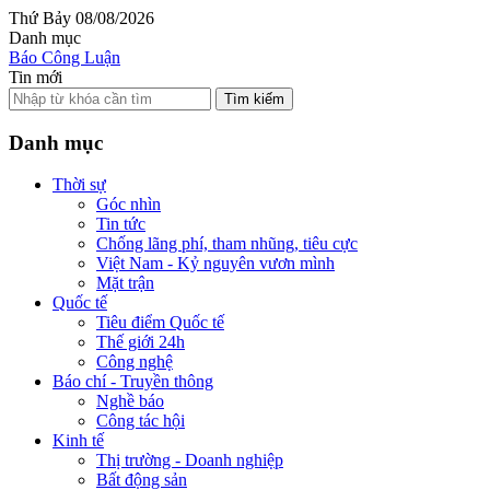
Thứ Bảy 08/08/2026
Danh mục
Báo Công Luận
Tin mới
Tìm kiếm
Danh mục
Thời sự
Góc nhìn
Tin tức
Chống lãng phí, tham nhũng, tiêu cực
Việt Nam - Kỷ nguyên vươn mình
Mặt trận
Quốc tế
Tiêu điểm Quốc tế
Thế giới 24h
Công nghệ
Báo chí - Truyền thông
Nghề báo
Công tác hội
Kinh tế
Thị trường - Doanh nghiệp
Bất động sản