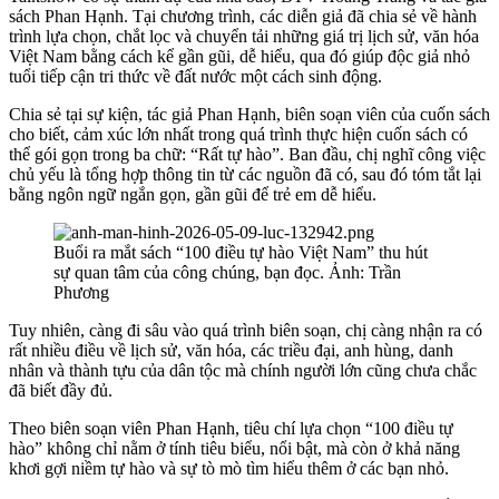
sách Phan Hạnh. Tại chương trình, các diễn giả đã chia sẻ về hành
trình lựa chọn, chắt lọc và chuyển tải những giá trị lịch sử, văn hóa
Việt Nam bằng cách kể gần gũi, dễ hiểu, qua đó giúp độc giả nhỏ
tuổi tiếp cận tri thức về đất nước một cách sinh động.
Chia sẻ tại sự kiện, tác giả Phan Hạnh, biên soạn viên của cuốn sách
cho biết, cảm xúc lớn nhất trong quá trình thực hiện cuốn sách có
thể gói gọn trong ba chữ: “Rất tự hào”. Ban đầu, chị nghĩ công việc
chủ yếu là tổng hợp thông tin từ các nguồn đã có, sau đó tóm tắt lại
bằng ngôn ngữ ngắn gọn, gần gũi để trẻ em dễ hiểu.
Buổi ra mắt sách “100 điều tự hào Việt Nam” thu hút
sự quan tâm của công chúng, bạn đọc. Ảnh: Trần
Phương
Tuy nhiên, càng đi sâu vào quá trình biên soạn, chị càng nhận ra có
rất nhiều điều về lịch sử, văn hóa, các triều đại, anh hùng, danh
nhân và thành tựu của dân tộc mà chính người lớn cũng chưa chắc
đã biết đầy đủ.
Theo biên soạn viên Phan Hạnh, tiêu chí lựa chọn “100 điều tự
hào” không chỉ nằm ở tính tiêu biểu, nổi bật, mà còn ở khả năng
khơi gợi niềm tự hào và sự tò mò tìm hiểu thêm ở các bạn nhỏ.