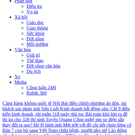
Pháp luật
Điều tra
Vụ án
Xã hội
Giáo dục
Giao thông
Sức khỏe
Đời sống
Môi trường
Văn hóa
Giải trí
Thể thao
Đời sống văn hóa
Du lịch
Xe
Media
Công luận 24H
Rubik 360
Cảng hàng không quốc tế Nội Bài điều chỉnh phương án đón, trả
khách sau phản ánh
Sửa Luật Kinh doanh bất động sản: Cắt 9 điều
kiện kinh doanh, rút ngắn 118 ngày thủ tục
Bài toán khó khi ra đề
thi lại cho 328 thí sinh Tuyên Quang
Công nghệ pin xe điện sắp
thay đổi ra sao?
Hé lộ hình ảnh Mặt trời với độ chi tiết chưa từng có
Bán 7 con bò sang Việt Nam chữa bệnh, người phụ nữ Lào đứng