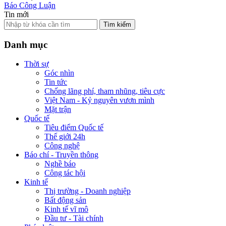
Báo Công Luận
Tin mới
Tìm kiếm
Danh mục
Thời sự
Góc nhìn
Tin tức
Chống lãng phí, tham nhũng, tiêu cực
Việt Nam - Kỷ nguyên vươn mình
Mặt trận
Quốc tế
Tiêu điểm Quốc tế
Thế giới 24h
Công nghệ
Báo chí - Truyền thông
Nghề báo
Công tác hội
Kinh tế
Thị trường - Doanh nghiệp
Bất động sản
Kinh tế vĩ mô
Đầu tư - Tài chính