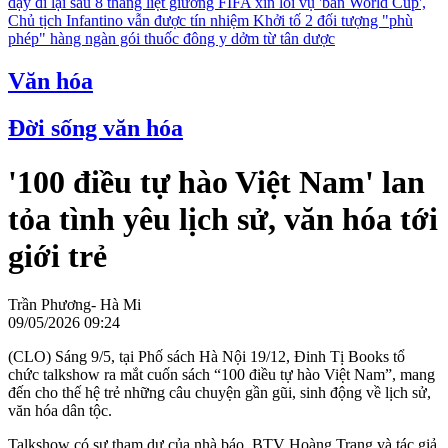
dậy đi lại sau 8 tháng liệt giường
FIFA xin lỗi vụ 'bán World Cup',
Chủ tịch Infantino vẫn được tín nhiệm
Khởi tố 2 đối tượng "phù
phép" hàng ngàn gói thuốc đông y dởm từ tân dược
Văn hóa
Đời sống văn hóa
'100 điều tự hào Việt Nam' lan
tỏa tình yêu lịch sử, văn hóa tới
giới trẻ
Trần Phương- Hà Mi
09/05/2026 09:24
(CLO) Sáng 9/5, tại Phố sách Hà Nội 19/12, Đinh Tị Books tổ
chức talkshow ra mắt cuốn sách “100 điều tự hào Việt Nam”, mang
đến cho thế hệ trẻ những câu chuyện gần gũi, sinh động về lịch sử,
văn hóa dân tộc.
Talkshow có sự tham dự của nhà báo, BTV Hoàng Trang và tác giả