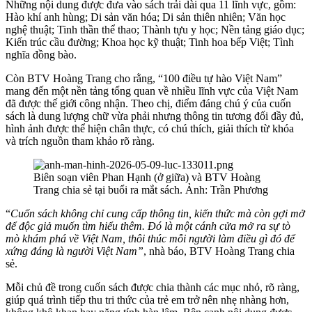
Những nội dung được đưa vào sách trải dài qua 11 lĩnh vực, gồm:
Hào khí anh hùng; Di sản văn hóa; Di sản thiên nhiên; Văn học
nghệ thuật; Tinh thần thể thao; Thành tựu y học; Nền tảng giáo dục;
Kiến trúc cầu đường; Khoa học kỹ thuật; Tinh hoa bếp Việt; Tình
nghĩa đồng bào.
Còn BTV Hoàng Trang cho rằng, “100 điều tự hào Việt Nam”
mang đến một nền tảng tổng quan về nhiều lĩnh vực của Việt Nam
đã được thế giới công nhận. Theo chị, điểm đáng chú ý của cuốn
sách là dung lượng chữ vừa phải nhưng thông tin tương đối đầy đủ,
hình ảnh được thể hiện chân thực, có chú thích, giải thích từ khóa
và trích nguồn tham khảo rõ ràng.
Biên soạn viên Phan Hạnh (ở giữa) và BTV Hoàng
Trang chia sẻ tại buổi ra mắt sách. Ảnh: Trần Phương
“
Cuốn sách không chỉ cung cấp thông tin, kiến thức mà còn gợi mở
để độc giả muốn tìm hiểu thêm. Đó là một cánh cửa mở ra sự tò
mò khám phá về Việt Nam, thôi thúc mỗi người làm điều gì đó để
xứng đáng là người Việt Nam”
, nhà báo, BTV Hoàng Trang chia
sẻ.
Mỗi chủ đề trong cuốn sách được chia thành các mục nhỏ, rõ ràng,
giúp quá trình tiếp thu tri thức của trẻ em trở nên nhẹ nhàng hơn,