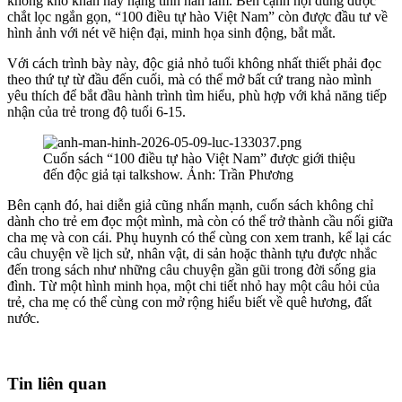
không khô khan hay nặng tính hàn lâm. Bên cạnh nội dung được
chắt lọc ngắn gọn, “100 điều tự hào Việt Nam” còn được đầu tư về
hình ảnh với nét vẽ hiện đại, minh họa sinh động, bắt mắt.
Với cách trình bày này, độc giả nhỏ tuổi không nhất thiết phải đọc
theo thứ tự từ đầu đến cuối, mà có thể mở bất cứ trang nào mình
yêu thích để bắt đầu hành trình tìm hiểu, phù hợp với khả năng tiếp
nhận của trẻ trong độ tuổi 6-15.
Cuốn sách “100 điều tự hào Việt Nam” được giới thiệu
đến độc giả tại talkshow. Ảnh: Trần Phương
Bên cạnh đó, hai diễn giả cũng nhấn mạnh, cuốn sách không chỉ
dành cho trẻ em đọc một mình, mà còn có thể trở thành cầu nối giữa
cha mẹ và con cái. Phụ huynh có thể cùng con xem tranh, kể lại các
câu chuyện về lịch sử, nhân vật, di sản hoặc thành tựu được nhắc
đến trong sách như những câu chuyện gần gũi trong đời sống gia
đình. Từ một hình minh họa, một chi tiết nhỏ hay một câu hỏi của
trẻ, cha mẹ có thể cùng con mở rộng hiểu biết về quê hương, đất
nước.
Tin liên quan