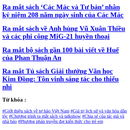
Ra mắt sách ‘Các Mác và Tư bản’ nhân
kỷ niệm 208 năm ngày sinh của Các Mác
Ra mắt sách về Anh hùng Vũ Xuân Thiều
và các phi công MiG-21 huyền thoại
Ra mắt bộ sách gần 100 bài viết về Huế
của Phan Thuận An
Ra mắt Tủ sách Giải thưởng Văn học
Kim Đồng: Tôn vinh sáng tác cho thiếu
nhi
Từ khóa :
#Giới thiệu sách về tự hào Việt Nam
#Giá trị lịch sử và văn hóa dân
tộc
#Chương trình ra mắt sách và talkshow
#Chia sẻ của tác giả và
nhà báo
#Phương pháp truyền đạt kiến thức cho trẻ em