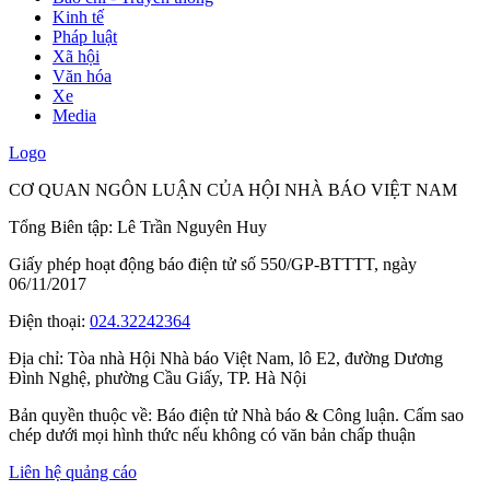
Kinh tế
Pháp luật
Xã hội
Văn hóa
Xe
Media
Logo
CƠ QUAN NGÔN LUẬN CỦA HỘI NHÀ BÁO VIỆT NAM
Tổng Biên tập: Lê Trần Nguyên Huy
Giấy phép hoạt động báo điện tử số 550/GP-BTTTT, ngày
06/11/2017
Điện thoại:
024.32242364
Địa chỉ:
Tòa nhà Hội Nhà báo Việt Nam, lô E2, đường Dương
Đình Nghệ, phường Cầu Giấy, TP. Hà Nội
Bản quyền thuộc về: Báo điện tử Nhà báo & Công luận. Cấm sao
chép dưới mọi hình thức nếu không có văn bản chấp thuận
Liên hệ quảng cáo