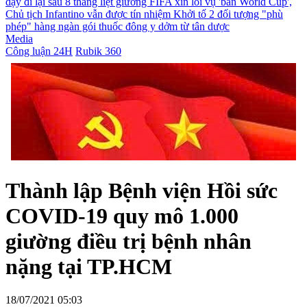
dậy đi lại sau 8 tháng liệt giường
FIFA xin lỗi vụ 'bán World Cup',
Chủ tịch Infantino vẫn được tín nhiệm
Khởi tố 2 đối tượng "phù
phép" hàng ngàn gói thuốc đông y dởm từ tân dược
Media
Công luận 24H
Rubik 360
Thành lập Bệnh viện Hồi sức
COVID-19 quy mô 1.000
giường điều trị bệnh nhân
nặng tại TP.HCM
18/07/2021 05:03