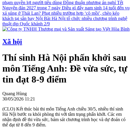
phạm quyền lợi người tiêu dùng
Đồng thuận phương án nghỉ Tết
Nguyên đán 2027 trong 7 ngày
Điều gì đẩy nam sinh 14 tuổi đến vụ
xả súng ở Thái Lan?
Phạt nhiều trường hợp ‘cò mồi’, chèo kéo
khách tại sân bay Nội Bài
Hà Nội tổ chức nhiều chương trình nghệ
thuật dịp Quốc khánh 2/9
Xã hội
Thí sinh Hà Nội phấn khởi sau
môn Tiếng Anh: Đề vừa sức, tự
tin đạt 8-9 điểm
Quang Hùng
30/05/2026 11:21
(CLO) Kết thúc bài thi môn Tiếng Anh chiều 30/5, nhiều thí sinh
Hà Nội bước ra khỏi phòng thi với tâm trạng phấn khởi. Các em
nhận định đề thi vừa sức, bám sát chương trình học và dự đoán có
thể đạt từ 8 đến 9 điểm.