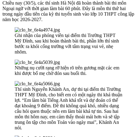
Chiều nay (30/5), các thí sinh Hà Nội đã hoàn thành bài thi môn
Ngoại ngữ với thời gian làm bài 60 phút. Đây là môn thi thứ hai
trong ngày đầu tiên của kỳ thi tuyển sinh vào lớp 10 THPT công lập
năm học 2026-2027.
Ghi nhận của phóng viên tại điểm thi Trường THPT
Mỹ Đình, sau khi hoàn thành bài thi, phần lớn thí sinh
bước ra khỏi cổng trường với tâm trạng vui vẻ, nhẹ
nhõm.
Những nụ cười rạng rỡ hiện rõ trên gương mặt các em
khi được bố mẹ chờ đón sau buổi thi.
Thí sinh Nguyễn Khánh An, dự thi tại điểm thi Trường
THPT Mỹ Đình, cho biết em có một ngày thi khá thuận
lợi. “Em làm bài Tiếng Anh khá tốt và dự đoán có thể
đạt khoảng 9 điểm. Đề thi không quá khó, nhiều dạng
câu hỏi quen thuộc nên em làm bài khá tự tin. Sau hai
môn thi hôm nay, em cảm thấy thoải mái hơn và sẽ tập
trung ôn tập cho môn Toán vào ngày mai”, Khánh An
nói.