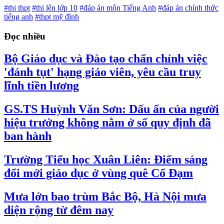
#thi thpt
#thi lên lớp 10
#đáp án môn Tiếng Anh
#đáp án chính thức
tiếng anh
#thpt mỹ đình
Đọc nhiều
Bộ Giáo dục và Đào tạo chấn chỉnh việc
'đánh tụt' hạng giáo viên, yêu cầu truy
lĩnh tiền lương
GS.TS Huỳnh Văn Sơn: Dấu ấn của người
hiệu trưởng không nằm ở số quy định đã
ban hành
Trường Tiểu học Xuân Liên: Điểm sáng
đổi mới giáo dục ở vùng quê Cổ Đạm
Mưa lớn bao trùm Bắc Bộ, Hà Nội mưa
diện rộng từ đêm nay