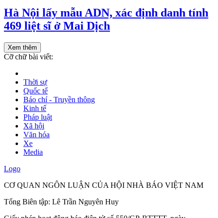
Hà Nội lấy mẫu ADN, xác định danh tính
469 liệt sĩ ở Mai Dịch
Xem thêm
Cỡ chữ bài viết:
Thời sự
Quốc tế
Báo chí - Truyền thông
Kinh tế
Pháp luật
Xã hội
Văn hóa
Xe
Media
Logo
CƠ QUAN NGÔN LUẬN CỦA HỘI NHÀ BÁO VIỆT NAM
Tổng Biên tập: Lê Trần Nguyên Huy