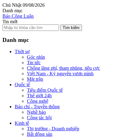
Chủ Nhật 09/08/2026
Danh mục
Báo Công Luận
Tin mới
Tìm kiếm
Danh mục
Thời sự
Góc nhìn
Tin tức
Chống lãng phí, tham nhũng, tiêu cực
Việt Nam - Kỷ nguyên vươn mình
Mặt trận
Quốc tế
Tiêu điểm Quốc tế
Thế giới 24h
Công nghệ
Báo chí - Truyền thông
Nghề báo
Công tác hội
Kinh tế
Thị trường - Doanh nghiệp
Bất động sản