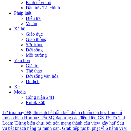
Kinh tế vĩ mô
Đầu tư - Tài chính
Pháp luật
Điều tra
Vụ án
Xã hội
Giáo dục
Giao thông
Sức khỏe
Đời sống
Môi trường
Văn hóa
Giải trí
Thể thao
Đời sống văn hóa
Du lịch
Xe
Media
Công luận 24H
Rubik 360
Từ trưa nay 9/8, thí sinh bắt đầu biết điểm chuẩn đại học
Iran chỉ
mở eo biển Hormuz nếu Mỹ đáp ứng các điều kiện
GS.TS Từ Thị
Loan: 'Đừng biến chửi bới trên mạng thành câu view gây hại'
Sau
vụ bắt khách hàng tự minh oan, Grab tiếp tục bị phạt vì 6 hành vi vi