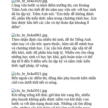
Cũng vừa bước ra khỏi điểm trường thi, em Hoàng
Trâm Anh cho biết đề thi năm nay vừa sức với học sinh
đã ôn tập kỹ. Trâm Anh nói: “Em thấy đề không đánh
đố, phần lớn kiến thức nằm trong chương trình học. Em
làm được hầu hết các câu và dự đoán đạt khoảng 8
điểm”.
Theo nhận định của nhiều thí sinh, đề thi Tiếng Anh
năm nay có cấu trúc quen thuộc, bám sát đề minh họa
và chương trình học. Các câu hỏi được sắp xếp từ dễ
đến khó, mức độ phân hóa hợp lý. Nhiều em cho rằng
những học sinh có học lực khá, giỏi hoàn toàn có thể
đạt từ 8 đến 9 điểm nếu ôn tập kỹ và nắm chắc kiến
thức ngữ pháp, từ vựng.
Bên ngoài các điểm thi, đông đảo phụ huynh kiên nhẫn
chờ con dưới thời tiết oi nóng.
Khi tiếng trống kết thúc giờ làm bài vang lên, nhiều
phụ huynh không giấu được niềm vui khi thấy con
bước ra với tâm trạng thoải mái. Những cái ôm động
viên, những câu hỏi thăm về bài làm xuất hiện ngay